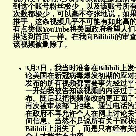
到这个账号粉丝极少，以及该账号所
次数都极少，可以毫不夸张地说，如
推手，这条视频几乎不可能有如此高
有点类似YouTube将美国政府希望人
推送到首页一样。在我向Bilibili的
该视频被删除了。
3月3日，我当时准备在Bilibili
论美国在新冠病毒爆发初期的应对措施。
发布的所有视频都需要事先经过平
一开始我被告知该视频的内容过于
布。随后我把视频修改的更正面了
再次被审核部门拒绝。通过电话沟
在政府不再允许个人在网上讨论关
何信息。当然不是说所有关于冠状
Bilibili上消失了，而是只有
经有关