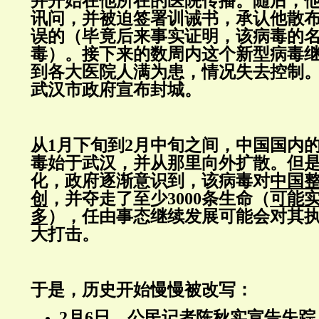
并开始在他所在的医院传播。随后，
讯问，并被迫签署训诫书，承认他散
误的（毕竟后来事实证明，该病毒的名
毒）。接下来的数周内这个新型病毒
到各大医院人满为患，情况失去控制。20
武汉市政府宣布封城。
从1月下旬到2月中旬之间，中国国内
毒始于武汉，并从那里向外扩散。但
化，政府逐渐意识到，该病毒对
中国
创
，并夺走了至少3000条生命（
可能
多
），任由事态继续发展可能会对其
大打击。
于是，历史开始慢慢被改写：
2月6日，公民记者
陈秋实
宣告失踪