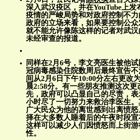
深入武汉疫区，并在YouTube上
疫情的严峻局势和对政府控制不力
政府的立场来看，如果要控制公众
就不能允许像陈这样的记者对武汉
未经审查的报道。
同样在2月6号，李文亮医生被他
冠病毒感染住院数周后最终宣告不
间
从2月6日下午10:00分左右更改
晨2:58分。有一些朋友推测这次
先，政府可以凸显自己的尽责，表
小时尽了一切努力来救治李医生。
广大民众为他的离世感到出离愤怒
择在大多数人睡着后的午夜时段宣
这样可以减少人们因愤怒而上街游
性。