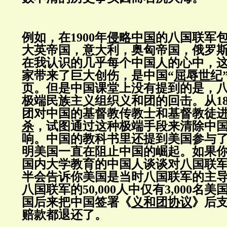
例如，在1900年
侵略中国
的八国联军
大英帝国，意大利，奥匈帝国，俄罗
在我认识的几乎每个中国人的心中，
家带来了巨大创伤，是中国“
屈辱世纪
页。但是中国课堂上没有提到的是，
极端民族主义组织义和团的回击。从18
团对中国的基督教传教士和基督教徒
杀
，试图通过这种极端手段来清除中
响。中国的教科书里还提到美国参与
明美国一直在阻止中国的崛起。如果
国内大学教育的中国人谈谈对八国联
半会告诉你美国是当时八国联军的主
八国联军的50,000人中仅有3,000名
国后来把中国签署《
义和团协议
》后
赔款都退还了。