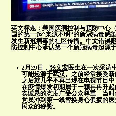
英文标题：美国疾病控制与预防中心（
国的第一起“来源不明”的新冠病毒感
发生新冠病毒的
社区传播
。
中文错误
防控制中心承认第一个新冠病毒起源
2月29日，
张文宏
医生在一次采访
可能起源于武汉。之前经常接受新
之后就几乎不再出现在电视节目中
在疫情爆发初期属于一颗冉冉升起
实诚恳的态度广受公众尊重。当时
党员冲到第一线替换身心俱疲的医
民众的称赞。