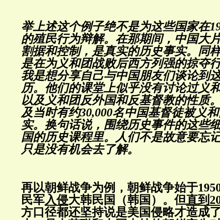
举上述这个例子绝不是为这些国家在1
的殖民行为辩解。在那期间，中国大
割据和控制，是真实的历史事实。同
是在为义和团战败后西方列强的掠夺
我是想分享自己与中国朋友们谈论到
历。他们的课堂上似乎没有讨论过义
以及义和团反外国和反基督教的性质
及当时有约30,000名中国基督徒被义
实。换句话说，围绕历史事件的这些
国的历史课程里。人们不是故意要忘
只是没有机会去了解。
再以朝鲜战争为例，朝鲜战争始于1950
民军
入侵
大韩民国（韩国）。但
直到20
方口径都还坚持说是美国侵略才造成