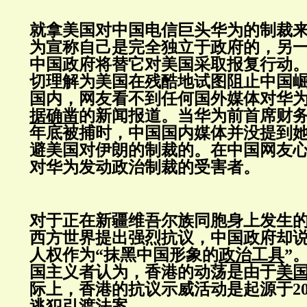
就拿美国对中国电信巨头华为的制裁
为宣称自己是完全独立于政府的，另
中国政府将替它对美国采取报复行动
切理解为美国在残酷地试图阻止中国
国内，网友看不到任何国外媒体对华
据确凿
的新闻报道。当华为前首席财务官
年底被捕时，中国国内媒体并没提到
避美国对伊朗的制裁的。在中国网友
对华为发动政治制裁的受害者。
对于正在新疆维吾尔族同胞身上发生
西方世界提出强烈抗议，中国政府却
人权作为“抹黑中国形象的
政治工具
”
国主义者认为，香港的动荡是由于
美
际上，香港的抗议示威活动是起源于20
逃犯引渡法案。