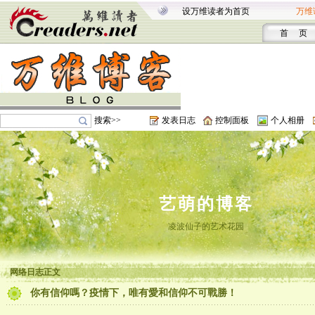
设万维读者为首页
万维
首 页
搜索>>
发表日志
控制面板
个人相册
艺萌的博客
凌波仙子的艺术花园
网络日志正文
你有信仰嗎？疫情下，唯有愛和信仰不可戰勝！