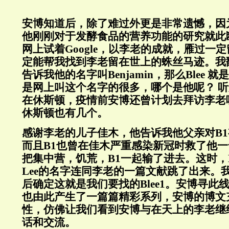
安博知道后，除了难过外更是非常遗憾，因
他刚刚对于发酵食品的营养功能的研究就此
网上试着Google，以李老的成就，雁过一
定能帮我找到李老留在世上的蛛丝马迹。我
告诉我他的名字叫Benjamin，那么Blee 就是Be
是网上叫这个名字的很多，哪个是他呢？ 
在休斯顿，疫情前安博还曾计划去拜访李老
休斯顿也有几个。
感谢李老的儿子佳木，他告诉我他父亲对B
而且B1也曾在佳木严重感染新冠时救了他
把集中营，饥荒，B1一起输了进去。这时，Benja
Lee的名字连同李老的一篇文献跳了出来。
后确定这就是我们要找的Blee1。安博寻此
也由此产生了一篇篇精彩系列，安博的博文
性，仿佛让我们看到安博与在天上的李老继
话和交流。