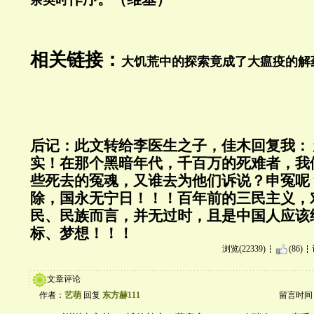
相关链接：
大饥荒中的探索竟成了大瘟疫的解
后记：此文转给李医生之子，佳木回复我：
实！在那个黑暗年代，千百万的死难者，我
些死去的冤魂，又谁去为他们诉说？申冤呢
除，国永无宁日！！！百年前的三民主义，
民、民族而言，并无过时，且是中国人应该
标、梦想！！！
浏览(22339)
(86)
文章评论
作者：
艺萌
回复
东方赫111
留言时间：20