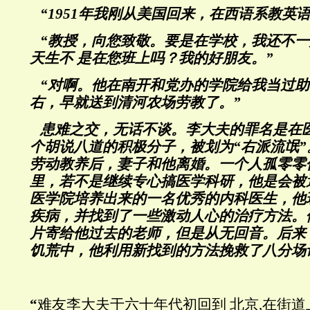
“1951年我刚从美国回来，在西语系教英语
“教授，向您致敬。要是在学校，我还不一
天生不 是在您班上吗？我的好朋友。”
“对啊。他在南开和党办的学院给我当过助
右，早就送到清河农场劳教了。”
患难之交，无话不谈。李大夫的罪名是在
个胡说八道的积极分子，被划为“右派流氓
劳动教养后，妻子和他离婚。一个人孤零零
里，若不是继续专心搞医学科研，他是会被
医学院培养出来的一名优秀的内科医生，他
疾病，并找到了一些激动人心的治疗方法。
片寄给他过去的老师，但是从无回音。后来
饥荒中，他利用新找到的方法挽救了八分场
“
难友李大夫于六十年代初回到 北京,在街