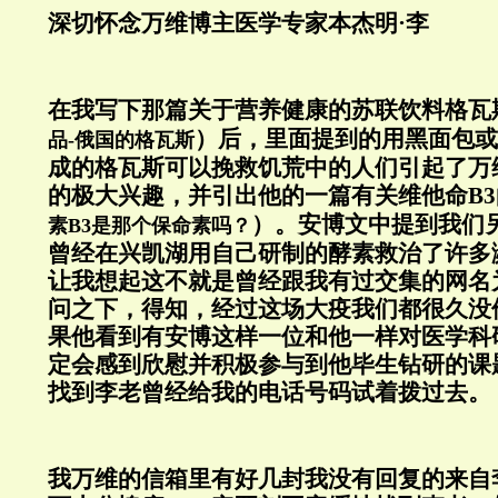
深切怀念万维博主医学专家本杰明·李
在我写下那篇关于营养健康的苏联饮料格瓦
）后，里面提到的用黑面包或
品-俄国的格瓦斯
成的格瓦斯可以挽救饥荒中的人们引起了万
的极大兴趣，并引出他的一篇有关维他命B
）。安博文中提到我们
素B3是那个保命素吗？
曾经在兴凯湖用自己研制的酵素救治了许多
让我想起这不就是曾经跟我有过交集的网名为B
问之下，得知，经过这场大疫我们都很久没
果他看到有安博这样一位和他一样对医学科
定会感到欣慰并积极参与到他毕生钻研的课
找到李老曾经给我的电话号码试着拨过去。
我万维的信箱里有好几封我没有回复的来自