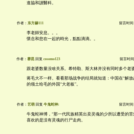
進協和讀醫科。
作者：
东方赫111
留言时间：20
李老師安息。。。
懷念和您在一起的時光，點點滴滴。。
作者：
赛昆
回复
cosomo123
留言时间：20
跟老婆数量没啥关系。希特勒、斯大林并没有同时多个老
蒋毛大不一样。看看那场战争的结局就知道：中国在“解放战争
的领土给毛的外国“大老板”。
作者：
艺萌
回复
牛鬼蛇神:
留言时间：20
牛鬼蛇神博，“那一代民族精英出卖灵魂的少所以遭受的苦
喜欢的是没有灵魂的行尸走肉。