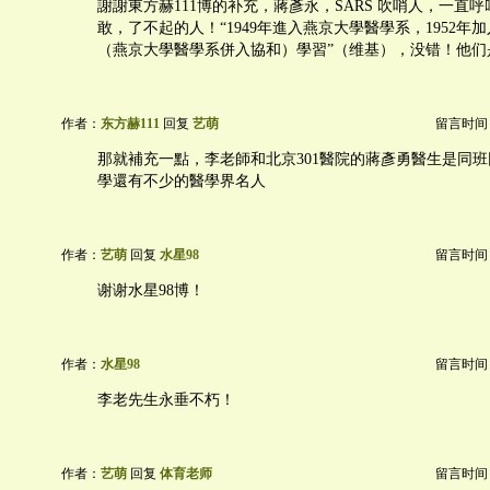
謝謝東方赫111博的补充，蔣彥永，SARS 吹哨人，一直呼
敢，了不起的人！“1949年進入燕京大學醫學系，1952年
（燕京大學醫學系併入協和）學習”（维基），没错！他们
作者：
东方赫111
回复
艺萌
留言时间：20
那就補充一點，李老師和北京301醫院的蔣彥勇醫生是同
學還有不少的醫學界名人
作者：
艺萌
回复
水星98
留言时间：20
谢谢水星98博！
作者：
水星98
留言时间：20
李老先生永垂不朽！
作者：
艺萌
回复
体育老师
留言时间：20