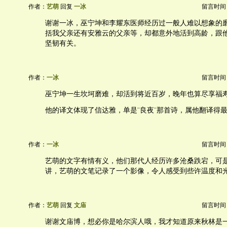
作者：
艺萌
回复
一冰
留言时间：20
谢谢一冰，巫宁坤和李耀东医师经历过一般人难以想象的
括我父亲还有安雅云的父亲等，却都意外地活到高龄，跟
坚韧有关。
作者：
一冰
留言时间：20
巫宁坤一生坎坷磨难，却活到将近百岁，晚年也算尽享福
他的译文体现了信达雅，单是¨良夜¨那首诗，属他翻译得
作者：
一冰
留言时间：20
艺萌的文字有情有义，他们那代人经历许多沧桑跌宕，可
讲，艺萌的文笔记录了一个影像，令人感受到些许温度和
作者：
艺萌
回复
文庙
留言时间：20
谢谢文庙博，想必你是哈尔滨人哦，我才知道原来秋林是