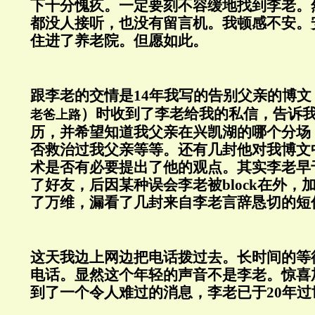
下十分愧疚。一定要刻不容缓地找到李老。
都没人接听，也没有留言机。我顿感不安。
住进了养老院。但愿如此。
跟李老的交情是14年我写的告别父亲的博文
）时收到了李老给我的私信，告诉
老爸上路
历，并希望知道我父亲在兴凯湖的哪个分场
否救治过我父亲等等。还有几封他对我博文
术是否有必要提出了他的观点。其实李老早
了好友，后因某种误会李老被block在外，
了万维，漏看了几封来自李老言辞恳切的短
这天我边上网边把电话拨过去。长时间的等
电话。显然这个年轻的声音不是李老。惊喜
到了一个令人难过的消息，李老已于20年过