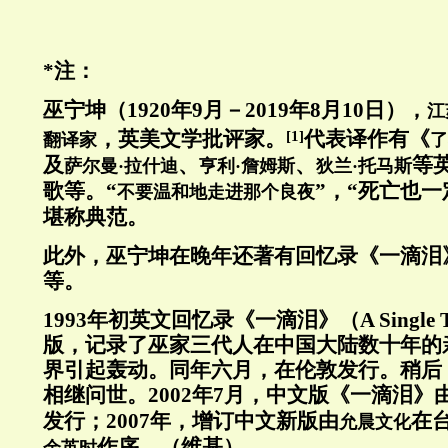
*注：
巫宁坤（1920年9月－2019年8月10日），
江
，英美文学批评家。
代表译作有《
[1]
翻译家
了
及
、
、
等
萨尔曼·拉什迪
亨利·詹姆斯
狄兰·托马斯
歌等。“
”，“死亡也
不要温和地走进那个良夜
堪称典范。
此外，巫宁坤在晚年还著有回忆录《一滴泪
等。
1993年初英文回忆录《一滴泪》（A Single
版，记录了巫家三代人在中国大陆数十年的
界引起轰动。同年六月，在伦敦发行。稍后
相继问世。2002年7月，中文版《一滴泪》
发行；2007年，增订中文新版由
在
允晨文化
作序。（维基）
余英时