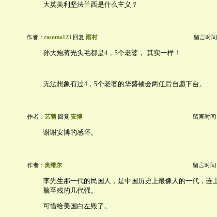
大英美利坚法兰西是什么主义？
作者：
cosomo123
回复
雨村
留言时间：20
孙大炮蒋光头毛都是4，5个老婆， 其实一样！
无法想象有过4，5个老婆的华盛顿会两任后自愿下台。
作者：
艺萌
回复
安博
留言时间：20
谢谢安博的感怀。
作者：
奥维尔
留言时间：20
李先生那一代的民国人，是中国历史上最像人的一代，连
脑至残的几代强。
可惜给美国白左毁了。