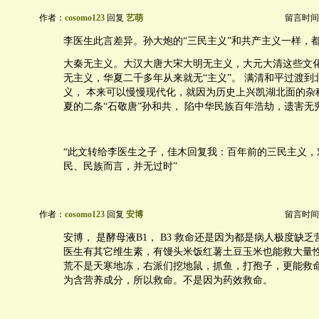
作者：
cosomo123
回复
艺萌
留言时间：20
李医生此言差异。孙大炮的“三民主义”和共产主义一样，
大秦无主义。大汉大唐大宋大明无主义，大元大清这些文
无主义，华夏二千多年从来就无“主义”。 满清和平过渡到
义， 本来可以慢慢现代化，就因为历史上兴凯湖北面的杂
夏的二条“石敬唐”孙和共， 陷中华民族百年浩劫，遗害无
“此文转给李医生之子，佳木回复我：百年前的三民主义，
民、民族而言，并无过时”
作者：
cosomo123
回复
安博
留言时间：20
安博， 是酵母液B1， B3 救命还是因为都是病人极度缺乏
医生有其它维生素，有馒头米饭红薯土豆玉米也能救大量性
荒不是天寒地冻，右派们挖地鼠，抓鱼，打孢子，更能救命
为含营养成分，所以救命。不是因为药效救命。