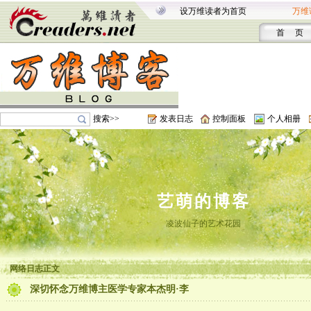
设万维读者为首页
万维
首 页
搜索>>
发表日志
控制面板
个人相册
艺萌的博客
凌波仙子的艺术花园
网络日志正文
深切怀念万维博主医学专家本杰明·李