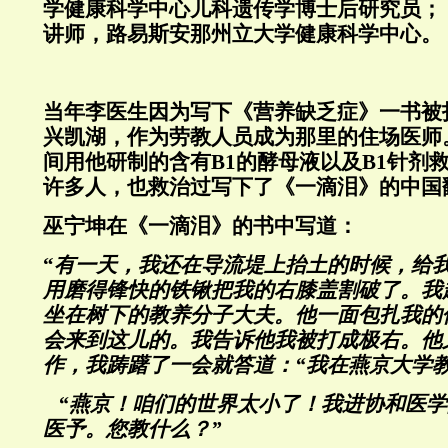
学健康科学中心儿科遗传学博士后研究员； 1
讲师，路易斯安那州立大学健康科学中心。
当年李医生因为写下《
营养缺乏症》一书被
兴凯湖，作为劳教人员成为那里的住场医师
间用他研制的含有B1的酵母液以及B1针剂
许多人，也救治过写下了《一滴泪》的中国
巫宁坤在《一滴泪》的书中写道：
“
有一天，我还在导流堤上抬土的时候，给
用磨得锋快的铁锹把我的右膝盖割破了。我
坐在树下的教养分子大夫。他一面包扎我的
会来到这儿的。我告诉他我被打成极右。他
作，我踌躇了一会就答道：“我在燕京大学教
“燕京！咱们的世界太小了！我进协和医学
医予。您教什么？”