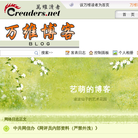
设万维读者为首页
万维
首 页
搜索>>
发表日志
控制面板
个人相册
艺萌的博客
凌波仙子的艺术花园
网络日志正文
中共网信办《网评员内部资料（严禁外洩）》