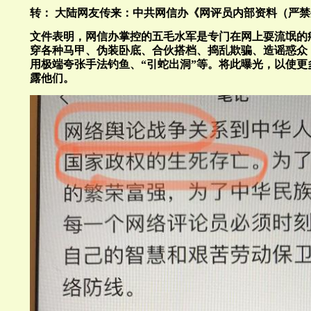
转： 大陆网友传来：中共网信办《网评员内部资料（严
文件表明，网信办掌控的五毛水军是专门在网上耍流氓的
穿各种马甲、伪装卧底、合伙搭档、捣乱欺骗、造谣惑众
用极端夸张手法钓鱼、“引蛇出洞”等。将此曝光，以使更
露他们。