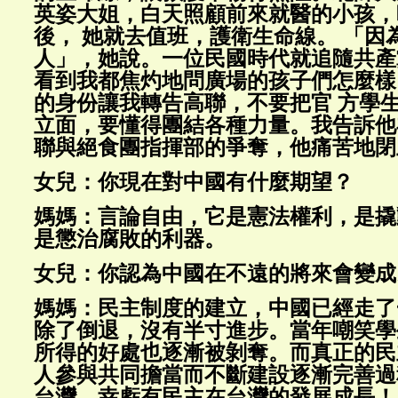
英姿大姐，白天照顧前來就醫的小孩，
後， 她就去值班，護衛生命線。 「因
人」，她說。一位民國時代就追隨共產
看到我都焦灼地問廣場的孩子們怎麼樣
的身份讓我轉告高聯，不要把官 方學
立面，要懂得團結各種力量。我告訴他
聯與絕食團指揮部的爭奪，他痛苦地閉
女兒：你現在對中國有什麼期望？
媽媽：言論自由，它是憲法權利，是撬
是懲治腐敗的利器。
女兒：你認為中國在不遠的將來會變成
媽媽：民主制度的建立，中國已經走了
除了倒退，沒有半寸進步。當年嘲笑學
所得的好處也逐漸被剝奪。而真正的民
人參與共同擔當而不斷建設逐漸完善過
台灣。幸虧有民主在台灣的發展成長！