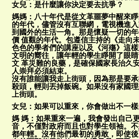
女兒：是什麼讓你決定要去抗爭？
媽媽：八十年代是從文革噩夢中醒來睜
的年代，儘管沒有互聯網，電視機進入
到國外的生活一角。那是懷疑一切的年
價 值觀的年代。包遵信主持的《走向
色色的學者們的講座以及《河殤》這樣
文明的嚮往，讓年輕的學生睜開了眼睛
文 革災難的良藥，是確保國家長治久
人崇拜必須結束。
沒有誰能讓我走上街頭，因為那是要承
殺頭，輕則丟掉飯碗。如果沒有家國理
上街頭。
女兒：如果可以重來，你會做出不一樣
媽 媽：如果重來一遍，我會發出自己
音，不僅對政府而且也對學生領袖。不
都年輕。沒有他們最初的勇敢，即使後