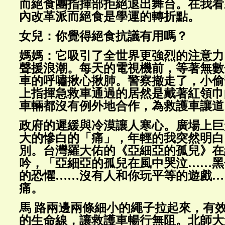
而絕食團指揮部拒絕退出舞台。在我看
內改革派而絕食是學運的轉折點。
女兒：你覺得絕食抗議有用嗎？
媽媽：它吸引了全世界更強烈的注意力
聲援浪潮。每天的電視機前，等著無數
車的呼嘯揪心揪肺。警察撤走了，小偷
上指揮急救車通過的居然是戴著紅領巾
車輛都沒有例外地合作，為救護車讓道
政府的遲緩與冷漠讓人寒心。廣場上巨
大的慘白的「痛」，年輕的我突然明白
別。台灣羅大佑的《亞細亞的孤兒》在
吟，「亞細亞的孤兒在風中哭泣……黑
的恐懼……沒有人和你玩平等的遊戲…
痛。
馬 路兩邊兩條細小的繩子拉起來，有
的生命線，讓救護車暢行無阻。北師大