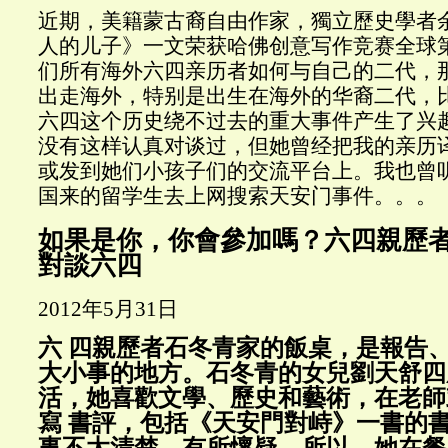
近期，
美籍蒙古裔自由作家，獨立歷史學者
人的儿子》一文荣获哈佛创意写作竞赛全球
们所有海外六四亲历者如何与自己的二代，
出走海外，特别是出生在海外的华裔二代，
六四这个历史绕不过去的重大事件产生了兴
没有这样认真对谈过，但她曾经把我的亲历
或发到她们小孩子们的交流平台上。我也曾
国来的留学生去上网搜索天安门事件。。。
如果是你，你會參加嗎？六四親歷
對談六四
2012年5月31日
六 四親歷者石冬青家的飯桌，是報告
大小事的地方。石冬青的女兒劉天舒四
活，她喜歡文學、歷史和藝術，在老師
寫 書評，包括《天安門對峙》一書的
事不太清楚，有所懷疑。所以，她在餐