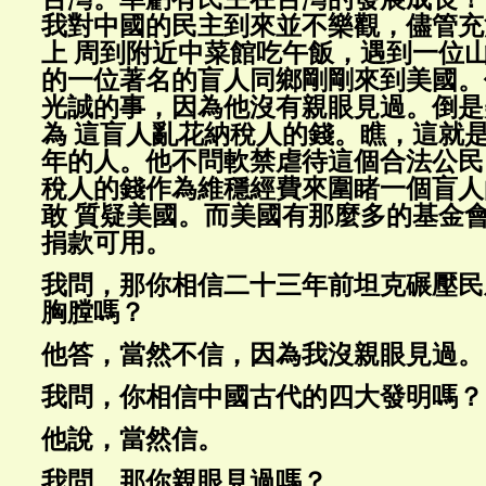
我對中國的民主到來並不樂觀，儘管充
上 周到附近中菜館吃午飯，遇到一位
的一位著名的盲人同鄉剛剛來到美國。
光誠的事，因為他沒有親眼見過。倒是
為 這盲人亂花納稅人的錢。瞧，這就
年的人。他不問軟禁虐待這個合法公民
稅人的錢作為維穩經費來圍睹一個盲人
敢 質疑美國。而美國有那麼多的基金
捐款可用。
我問，那你相信二十三年前坦克碾壓民
胸膛嗎？
他答，當然不信，因為我沒親眼見過。
我問，你相信中國古代的四大發明嗎？
他說，當然信。
我問，那你親眼見過嗎？