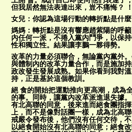
但我居然無法表達出來，豈不痛悔？ 
女兒：你認為這場行動的轉折點是什麼
媽媽：轉折點是沒有響應趙紫陽的呼籲
內任何一派，不捲入黨內鬥爭，以保持
性和獨立性。結果讓李鵬一夥得勢。
改革的力量必須聯合，無論黨內黨外。
與體制內的改革力量合作，而是施加持
政改發生發展成熟。如果你看到我對溫
持，正是基於這個教訓。
絕 食的開始把運動推向更高潮，成為
的事。同時，讓黨內改革派進退失據。
有北高聯的同意，後來進而絕食團指揮
上，而不是像對話團一樣，成為北高聯
戒嚴令發布後，他們沒有任何交待，不
以絕食開始沒有北高聯的同意；絕食改