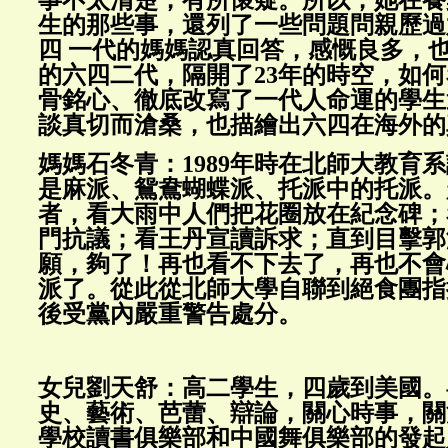
生的那些事，還列了一些問題問親歷過
四 一代的媽媽認真回答，感慨良多，
的六四二代，隔開了23年的時空，如
骨銘心、徹底改寫了一代人命運的學生
談真切而滄桑，也描繪出六四在海外的
媽媽石冬青：1989年時在北師大教育
是麻派、鴛鴦蝴蝶派、托派中的托派。
者，看大雨中人們把花圈放在紀念碑；
門抗議；看王丹宣讀訴求；直到目擊郭
願，夠了！再也看不下去了，再也不會
派了。從此從北師大學自聯到絕食團指
後受黨內嚴重警告處分。
女兒劉天舒：高二學生，四歲到美國。
史、藝術、芭蕾、辯論，關心時事，關
學校讀書俱樂部和中國舞俱樂部的發起