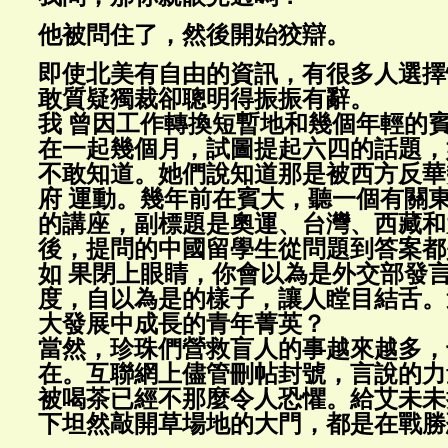
他被問住了，然後開始狡辯。
即使北美有自由的資訊，有很多人選擇
敢質疑獨裁卻聰明得振振有辭。
我 曾因工作轉換短暫地和幾個年輕的
在一起幾個月，試圖提起六四的話題，
不敢知道。她們說知道那是被西方反華
府 運動。幾年前在賓大，聽一個有關
的講座，副標題是奧運、台灣、西藏和
後，提問的中國留學生從問題到答案都
如 果閉上眼睛，你會以為是外交部發
度，自以為是的樣子，讓人瞠目結舌。
大發展中成長的青年菁英？
當然，珍珠們營救盲人的事越來越多，
在。互聯網上儘管刪帖封號，言說的力
被喝茶已經不那麼令人恐懼。給艾未未
下坦然敲開草場地的大門，都是在戰勝