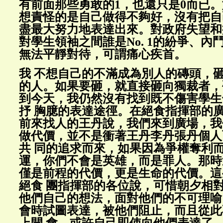
有前面那些勇敢的1，也還只是0而已
想責怪的是自己做得不夠好，沒有把自
盡最大努力地表達出來。對政府失望和
對學生領袖之間誰是No. 1的紛爭、內
無法平靜對待，可謂痛心疾首。
我 不想自己的不滿成為別人的磚頭，
的人。如果要砸，就直接砸向獨裁者，
到今天，我仍然沒有找到既不傷害學生
抒 胸臆的表達途徑。在絕食指揮部的
前來找人的王丹說，我們來到廣場，我
做代價，並不是衝著王丹李丹張丹個人
共 同的追求而來，如果因為爭權奪利
運，你們不會是英雄，而是罪人。那時
僅是前程的代價，更是生命的代價。這
絕食 團指揮部的各位說，可惜朝夕相
他們自己的想法，面對他們的不可理喻
會時試圖表達，被他們阻止，而且從此
上開 會。或許自己即使向他們表達了