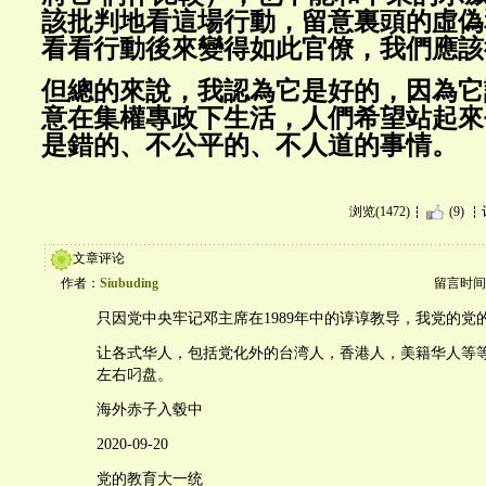
該批判地看這場行動，留意裏頭的虛偽
看看行動後來變得如此官僚，我們應該
但總的來說，我認為它是好的，因為它
意在集權專政下生活，人們希望站起來
是錯的、不公平的、不人道的事情。
浏览(1472)
(9)
文章评论
作者：
Siubuding
留言时间：20
只因党中央牢记邓主席在1989年中的谆谆教导，我党的党
让各式华人，包括党化外的台湾人，香港人，美籍华人等
左右叼盘。
海外赤子入毂中
2020-09-20
党的教育大一统