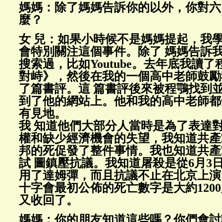
媽媽：除了媽媽告訴你的以外，你對六
麼？
女 兒：如果小時候不是媽媽提起，我
會特別關注這個事件。除了 媽媽告訴
搜索過，比如Youtube。去年底我讀
對峙》，然後在我的一個高中老師鼓勵
了篇書評。這 篇書評後來被程鶚找到
到了他的網站上。他和我的高中老師都
有見地。
我 知道他們大部分人當時是為了表達
權和缺少經濟機會的失望，我知道共產
邦的死促發了整件事情。我也知道共產
試 圖鎮壓抗議。我知道屠殺是從6月3
用了達姆彈，而且抗議不止在北京上演
十字會最初公佈的死亡數字是大約1200
又收回了。
媽媽：你的朋友知道這些嗎？你們會討