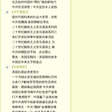
· 北京如何对国外“网红”施加影响力
· 中共官员泄密！中共监控令人发指
【共产黄昏2】
· 面对可能到来的社会大变局，你将
· 中共危機感 讓習攬權合理化
· 二十世纪极权主义音乐漫谈系列四
· 二十世纪极权主义音乐漫谈系列三
· 老灯开讲彭帅事件最新内幕消息
· 二十世纪极权主义音乐漫谈之 为
· 二十世纪极权主义音乐漫谈之 极
· 中共跨國監控手段，步步驚心
· 重发：美国安顾问：美国期待改变
· 中国近年来文字狱盘点
【中美博弈】
· 美国比看起来更强大
· 一个为钱出卖灵魂的歪果网红巴特
· 太多CCP解放军背景的研究员潜伏
· 最新：懼病毒起源調查 中共再發
· 加国记者新书揭中共红色资产渗透
· CCP 教授陈平：中国赢了这场生物
· 原中共海军中校参谋姚诚在波多马
· 曾峥译文：中共“國師”金燦榮自曝