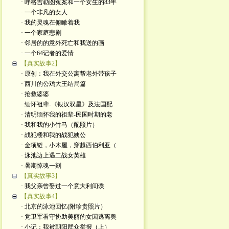
· 呼格吉勒图冤案和一个女生的83年
· 一个非凡的女人
· 我的灵魂在俯瞰着我
· 一个家庭悲剧
· 邻居的的意外死亡和我送的画
· 一个64记者的爱情
【真实故事2】
· 原创：我在外交公寓帮老外带孩子
· 西川的公鸡大王结局篇
· 抢救婆婆
· 缅怀祖辈-《银汉双星》及法国配
· 清明缅怀我的祖辈-民国时期的老
· 我和我的小竹马（配照片）
· 战犯楼和我的战犯姨公
· 金项链，小木屋，穿越西伯利亚（
· 泳池边上遇二战女英雄
· 暑期惊魂一刻
【真实故事3】
· 我父亲曾娶过一个意大利间谍
【真实故事4】
· 北京的泳池回忆(附珍贵照片）
· 党卫军看守协助美丽的女囚逃离奥
· 小记：我被朝阳群众举报（上）