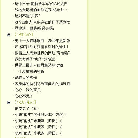
· 这个日子-前解放军军官忆述六四
· 战地女记者的血腥之夜-纪录片《
· 绝对不碰“六四”
· 这个虚拟却真实存在的日子系列之
· 歷史這一頁 翻得過去嗎?
【小猫心心】
· 史上十大猫咪歌曲（2026年更新版
· 艺术家往往对猫情有独钟的缘由1
· 跟着主人周游世界的网红“背包猫”
· 我的寄养子“虎子”的命运
· 世界上最让人细思极恐的动物
· 一个爱猫者的猝逝
· 爱猫人的杰作
· 因身体的特别记号而闻名的10只猫
· 心心，我的宝贝
· 心心不见了
【小鸡“俏皮”】
· 俏皮走了（五）
· 小鸡“俏皮” 的性别及其引发的（
· 小鸡“俏皮” 来我家（附图） (
· 小鸡“俏皮” 来我家（附图） (
· 小鸡“俏皮” 来我家（附图） (