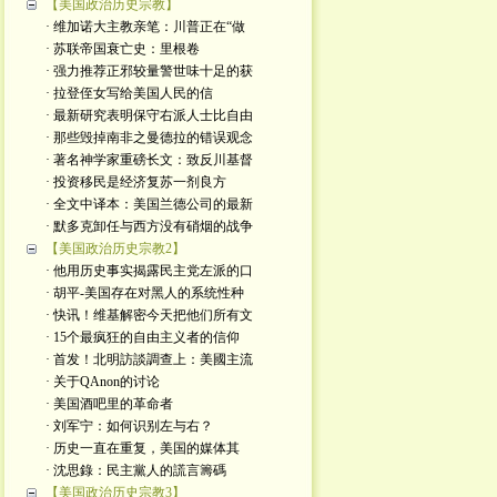
【美国政治历史宗教】
· 维加诺大主教亲笔：川普正在“做
· 苏联帝国衰亡史：里根卷
· 强力推荐正邪较量警世味十足的获
· 拉登侄女写给美国人民的信
· 最新研究表明保守右派人士比自由
· 那些毁掉南非之曼德拉的错误观念
· 著名神学家重磅长文：致反川基督
· 投资移民是经济复苏一剂良方
· 全文中译本：美国兰德公司的最新
· 默多克卸任与西方没有硝烟的战争
【美国政治历史宗教2】
· 他用历史事实揭露民主党左派的口
· 胡平-美国存在对黑人的系统性种
· 快讯！维基解密今天把他们所有文
· 15个最疯狂的自由主义者的信仰
· 首发！北明訪談調查上：美國主流
· 关于QAnon的讨论
· 美国酒吧里的革命者
· 刘军宁：如何识别左与右？
· 历史一直在重复，美国的媒体其
· 沈思錄：民主黨人的謊言籌碼
【美国政治历史宗教3】