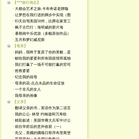
【***旅行画志】
· 大都会艺术之旅-卡布奇诺老牌咖
· 让梦想在我行进的脚步中实现（图
· 83天自驾美国50州，比蹲在家里三
· 枫子古巴行：海明威的那片海
· 暑期画中乐优游（多幅原创作品）
· 五月和梦幻威尼斯
【母亲】
· 妈妈，我终于复原了你的美貌，是
· 献给我的婆婆和所有因疫情而孤独
· 我们打赢了一场不可能打赢的官司
· 抢救婆婆
· 纪念我的祖母
· 母亲的花-点点水晶的生命绽放
· 一个非凡的女人
· 我母亲的画像
【父亲】
· 翻译父亲的书，英语作为第二语言
· 我的公公- 林登·约翰逊和万寿纺
· 精彩叙述：美国华裔大兵军中讨公
· 前往华府后的意外收获（一）
· 先父，美國的國殤日祭拜布里斯堡