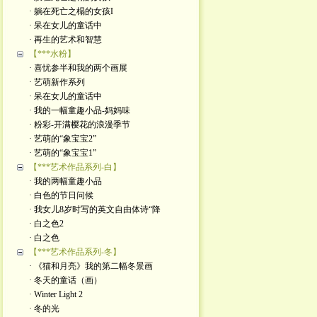
· 躺在死亡之榻的女孩I
· 呆在女儿的童话中
· 再生的艺术和智慧
【***水粉】
· 喜忧参半和我的两个画展
· 艺萌新作系列
· 呆在女儿的童话中
· 我的一幅童趣小品-妈妈味
· 粉彩-开满樱花的浪漫季节
· 艺萌的“象宝宝2”
· 艺萌的“象宝宝1”
【***艺术作品系列-白】
· 我的两幅童趣小品
· 白色的节日问候
· 我女儿8岁时写的英文自由体诗“降
· 白之色2
· 白之色
【***艺术作品系列-冬】
· 《猫和月亮》我的第二幅冬景画
· 冬天的童话（画）
· Winter Light 2
· 冬的光