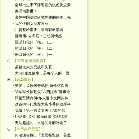
· 全球出生率下降引发的忧虑及思索
· 萬潤南辭世！
· 哀悼中国法律研究先驱的傳奇，先
· 我的伊朗女朋友索丽
· 川普整哈肅佛，早有戰略部署
· 蘇曉康- 自卑症：思想與情感
· 難以归化的「根」（三）
· 難以归化的「根」（二）
· 難以归化的「根」（一）
【2025 情感与教育】
· 柔丝太太的变故和失联
· 大S的家庭故事，是每个人的一面
【2025影音】
· 突发：音乐传奇鲍勃·迪伦这次震
· 38军军长徐勤先“六四抗命”庭审全
· 問世堅情為何物-火遍中文网的神
· 这首80年代风靡大街小巷的迪斯科
· 我做了第一首英文关于731的歌
· USAID, DEI, 移民政策-实战练英
· 无法超越的，永远的朱丽叶走了
【2025共产黄昏】
· 何清漣專欄：「美國斬殺線」是北