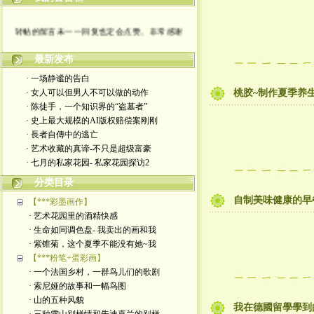
转帖的留言未一一回复也定会点赞。非常感谢
yimengling53@yahoo.com
最新发布
有意收藏者请私信我，感谢一贯支持
· 一场静谧的告白
· 女人可以但男人不可以做的动作
桃胶~制作夏季养
政治转载不一定代表本人意见
· 陈徒手，一个知识界的“盗墓者”
· 史上最大规模的AI版权赔偿案刚刚
艺术博客：https://yimengl.blog
· 長者自傳中的逃亡
· 艺术收藏的真谛-不只是超级富豪
目录中标注星号的为本人艺术原创
· 七月的私家花园- 私家花园探访2
分类目录
自制美味健康的早
【***彩墨画作】
· 艺术花园里的酒精快感
· 生命如同调色盘- 我卖出的画和我
· 紫锥菊，这个夏季不能没有她~我
【***粉笔+蛋彩画】
· 一个法国乡村，一群鸟儿们的歌剧
· 索尼娅的故事和一幅鸟图
· 山的五种风貌
我在德國留學學到