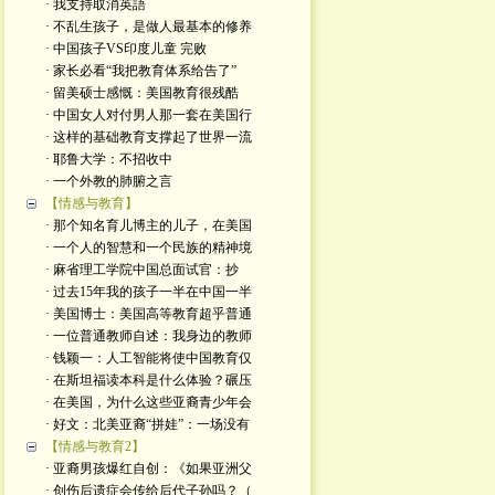
· 我支持取消英語
· 不乱生孩子，是做人最基本的修养
· 中国孩子VS印度儿童 完败
· 家长必看“我把教育体系给告了”
· 留美硕士感慨：美国教育很残酷
· 中国女人对付男人那一套在美国行
· 这样的基础教育支撑起了世界一流
· 耶鲁大学：不招收中
· 一个外教的肺腑之言
【情感与教育】
· 那个知名育儿博主的儿子，在美国
· 一个人的智慧和一个民族的精神境
· 麻省理工学院中国总面试官：抄
· 过去15年我的孩子一半在中国一半
· 美国博士：美国高等教育超乎普通
· 一位普通教师自述：我身边的教师
· 钱颖一：人工智能将使中国教育仅
· 在斯坦福读本科是什么体验？碾压
· 在美国，为什么这些亚裔青少年会
· 好文：北美亚裔“拼娃”：一场没有
【情感与教育2】
· 亚裔男孩爆红自创：《如果亚洲父
· 创伤后遗症会传给后代子孙吗？（