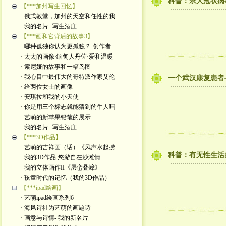
科普：杀人冠状病
【***加州写生回忆】
· 俄式教堂，加州的天空和任性的我
· 我的名片--写生酒庄
【***画和它背后的故事3】
· 哪种孤独你认为更孤独？-创作者
· 太太的画像·缅甸人丹佐·爱和温暖
· 索尼娅的故事和一幅鸟图
· 我心目中最伟大的哥特派作家艾伦
一个武汉康复患者
· 给两位女士的画像
· 安琪拉和我的小天使
· 你是用三个标志就能猜到的牛人吗
· 艺萌的新苹果铅笔的展示
· 我的名片--写生酒庄
【***3D作品】
· 艺萌的吉祥画（话）《风声水起捞
科普：有无性生活
· 我的3D作品-悠游自在沙滩情
· 我的立体画作II《层峦叠嶂》
· 孩童时代的记忆（我的3D作品）
【***ipad绘画】
· 艺萌ipad绘画系列6
· 海风诗社为艺萌的画题诗
· 画意与诗情- 我的新名片