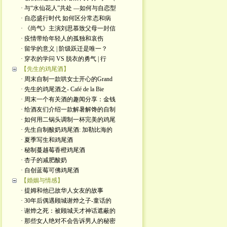
· 与“水仙花人”共处 —如何与自恋型
· 自恋盛行时代 如何区分常态和病
· 《尚气》主演刘思慕致父母一封信
· 疫情带给年轻人的孤独和哀伤
· 留学的意义 | 阶级跃迁是唯一？
· 穿衣的学问 VS 脱衣的勇气 | 行
【先生的鸡尾酒】
· 周末自制一款哄女士开心的Grand
· 先生的鸡尾酒之- Café de la Bie
· 周末一个有关酒的趣闻分享：金钱
· 给酒友们介绍一款解暑解馋的自制
· 如何用二锅头调制一杯完美的鸡尾
· 先生自制酸奶鸡尾酒: 加勒比海的
· 夏季写生和鸡尾酒
· 秘制蔓越莓香橙鸡尾酒
· 杏子的减肥酸奶
· 自创蓝莓可佛鸡尾酒
【婚姻与情感】
· 提姆和他已故华人女友的故事
· 30年后偶遇顾城谢烨之子-童话的
· 谢烨之死：被顾城天才神话遮蔽的
· 那些女人绝对不会告诉男人的秘密