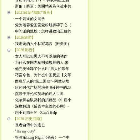
· 专访李南央（2）中共及共產主義
· 斯伯丁將軍：美國精英為何被中共
【2021政治*幽默*漫画】
· 一个装逼的女同学
· 党为培养爱国爱党粉蛆操碎了心（
· 中间派的尴尬：怎样讲政治正确的
【2026旅游】
· 我走访的六个私家花园（附美图）
【2026 影音】
· 女人可以但男人不可以做的动作
· 为什么在国内精明如狐狸的人,来
· 他完美诠释了什么叫“男人如陈年
· 巧言令色，为什么中国反思【文革
· 西班牙人的“第二国歌”--阿兰胡埃
· 纽约时代广场的演变-9分钟中的20
· 沉浸于拜伦式英雄的迷人世界
· 化妆舞会以及我的捐赠品《午后小
· 深度解讀《反資本主義的心態》-
· 想不到猫王的《Can't Help
【2026 历史回顾】
· 長者自傳中的逃亡
· "It's my duty"
· 管弦乐Long Night《长夜》一个中