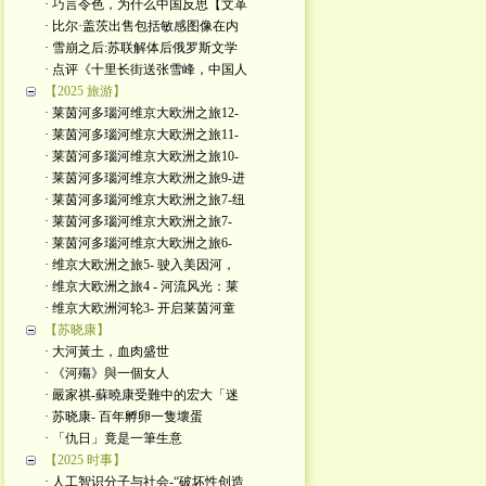
· 巧言令色，为什么中国反思【文革
· 比尔·盖茨出售包括敏感图像在内
· 雪崩之后:苏联解体后俄罗斯文学
· 点评《十里长街送张雪峰，中国人
【2025 旅游】
· 莱茵河多瑙河维京大欧洲之旅12-
· 莱茵河多瑙河维京大欧洲之旅11-
· 莱茵河多瑙河维京大欧洲之旅10-
· 莱茵河多瑙河维京大欧洲之旅9-进
· 莱茵河多瑙河维京大欧洲之旅7-纽
· 莱茵河多瑙河维京大欧洲之旅7-
· 莱茵河多瑙河维京大欧洲之旅6-
· 维京大欧洲之旅5- 驶入美因河，
· 维京大欧洲之旅4 - 河流风光：莱
· 维京大欧洲河轮3- 开启莱茵河童
【苏晓康】
· 大河黃土，血肉盛世
· 《河殤》與一個女人
· 嚴家祺-蘇曉康受難中的宏大「迷
· 苏晓康- 百年孵卵一隻壞蛋
· 「仇日」竟是一筆生意
【2025 时事】
· 人工智识分子与社会-“破坏性创造