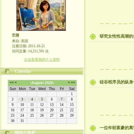
艺萌
研究女性性高潮的
来自: 美国
注册日期: 2011-10-21
访问总量: 14,211,591 次
点击查看我的个人资料
Calendar
硅谷程序员的纵身
一位年轻富豪的离
哪裡有自由，哪裡就是祖國
我的公告栏