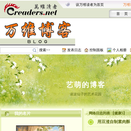
设万维读者为首页
万维
首 页
搜索>>
发表日志
控制面板
个人相册
艺萌的博客
凌波仙子的艺术花园
网络日志列表 【健康5】
我的名片
用豆渣自制素肉酥