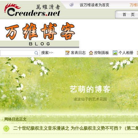
设万维读者为首页
万维
首 页
搜索>>
发表日志
控制面板
个人相册
艺萌的博客
凌波仙子的艺术花园
网络日志正文
二十世纪极权主义音乐漫谈之 为什么极权主义势不可挡？（第二