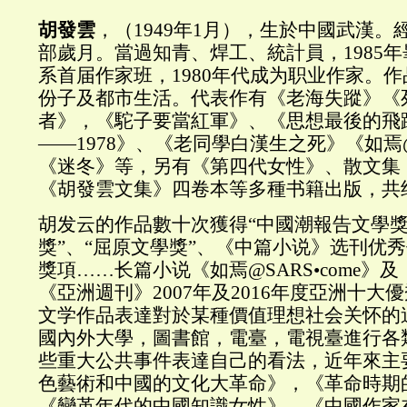
胡發雲
，（1949年1月），生於中國武漢
部歲月。當過知青、焊工、統計員，1985
系首届作家班，1980年代成为职业作家。
份子及都市生活。代表作有《老海失蹤》《
者》，《駝子要當紅軍》、《思想最後的飛躍
——1978》、《老同學白漢生之死》《如焉@S
《迷冬》等，另有《第四代女性》、散文集
《胡發雲文集》四卷本等多種书籍出版，共
胡发云的作品數十次獲得“中國潮報告文學獎
獎”、“屈原文學獎”、《中篇小说》选刊优
獎項……长篇小说《如焉@SARS•come》
《亞洲週刊》2007年及2016年度亞洲十大
文学作品表達對於某種價值理想社会关怀的
國內外大學，圖書館，電臺，電視臺進行各
些重大公共事件表達自己的看法，近年來主
色藝術和中國的文化大革命》，《革命時期
《變革年代的中國知識女性》、《中國作家