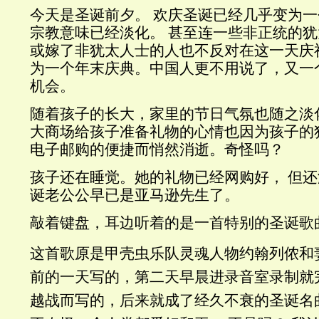
今天是圣诞前夕。 欢庆圣诞已经几乎变为
宗教意味已经淡化。 甚至连一些非正统的
或嫁了非犹太人士的人也不反对在这一天庆
为一个年末庆典。中国人更不用说了，又一
机会。
随着孩子的长大，家里的节日气氛也随之淡
大商场给孩子准备礼物的心情也因为孩子的
电子邮购的便捷而悄然消逝。奇怪吗？
孩子还在睡觉。她的礼物已经网购好， 但
诞老公公早已是亚马逊先生了。
敲着键盘，耳边听着的是一首特别的圣诞歌
这首歌
原是甲壳虫乐队灵魂人物约翰列侬和妻
前的一天写的，第二天早晨进录音室录制就
越战而写的，后来就成了经久不衰的圣诞名