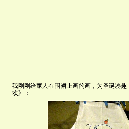
我刚刚给家人在围裙上画的画，为圣诞凑趣
欢》：