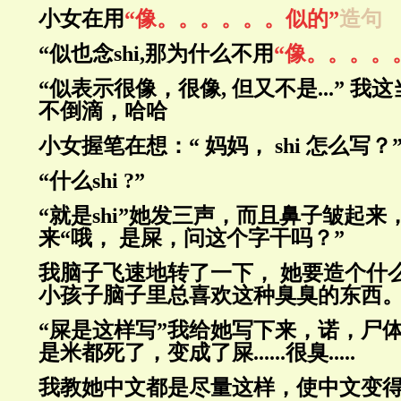
小女在用
“像。。。。。。似的”
造句
“似也念shi,那为什么不用
“像。。。。
“似表示很像，很像, 但又不是...” 
不倒滴，哈哈
小女握笔在想：“ 妈妈， shi 怎么写？
“什么shi ?”
“就是shi”她发三声，而且鼻子皱起
来“哦， 是屎，问这个字干吗？”
我脑子飞速地转了一下， 她要造个什
小孩子脑子里总喜欢这种臭臭的东西
“屎是这样写”我给她写下来，诺，尸体
是米都死了，变成了屎......很臭.....
我教她中文都是尽量这样，使中文变