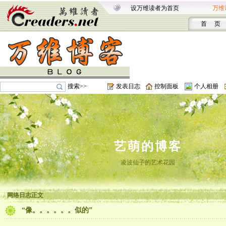
设万维读者为首页
万维
首 页
搜索>>
发表日志
控制面板
个人相册
艺萌的博客
凌波仙子的艺术花园
网络日志正文
“像。。。。。。似的”