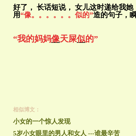
好了， 长话短说， 女儿这时递给我她
用
“像。。。。。。似的”
造的句子，
“我的妈妈
像
天屎
似
的”
相似博文：
小女的一个惊人发现
5岁小女眼里的男人和女人 ---谁最辛苦