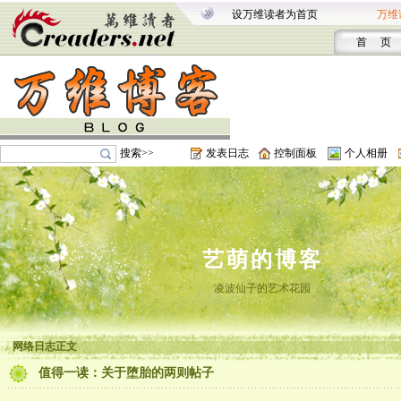
设万维读者为首页
万维
首 页
搜索>>
发表日志
控制面板
个人相册
艺萌的博客
凌波仙子的艺术花园
网络日志正文
值得一读：关于堕胎的两则帖子