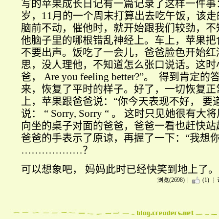
写的苹果成长日记有一篇记录了这样一件事
岁，
11
月的一个周末打算出去吃午饭，该走
脑前不动，催他时，就开始跟我们较劲，不
他脑子里的哪根错乱神经上。车上，苹果把
不要出声。饭吃了一会儿，爸爸脸色开始红
思，没人理他，不知道怎么张口说话。这时
爸，
Are you feeling better?”
。
得到肯定的
来，恢复了平时的样子。好了，一切恢复正
上，苹果跟爸爸说：“你今天表现不好，
要
说：
“ Sorry, Sorry “
。
这时只见她很有大将
向坐的桌子对面的爸爸，爸爸一看也赶快站
爸爸的手表示了原谅，再握了一下：“我想你
………………
？
可以想象吧，
妈妈此时已经快笑到地上了。
浏览(2698)
(1)