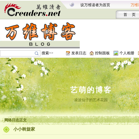
设万维读者为首页
万维
首 页
搜索>>
发表日志
控制面板
个人相册
艺萌的博客
凌波仙子的艺术花园
网络日志正文
小小斡旋家