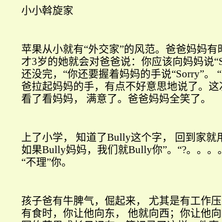
小小斡旋家
苹果从小就有“外交家”的风范。爸爸妈妈有
才
3
岁的她就会对爸爸说：你应该向妈妈说“
还没完，“你还要握着妈妈的手说“
Sorry
”。
爸拉起妈妈的手，有点不好意思地说了。这
看了看妈妈，
满意了。爸爸妈妈全笑了。
上了小学，
知道了
Bully
这个字，
回到家就
如果
Bully
妈妈，我们就
Bully
你”。“
?
。。。
“不理”你。
孩子爸有牛脾气，倔起来，
尤其是有工作压
有食时，你让他向东，
他就向西；你让他向