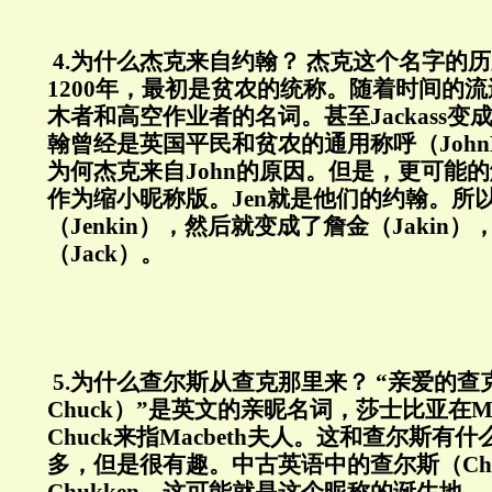
4.
为什么杰克来自约翰？
杰克这个名字的历
1200
年，最初是贫农的统称。随着时间的流
木者和高空作业者的名词。甚至
Jackass
变
翰曾经是英国平民和贫农的通用称呼（
John
为何杰克来自
John
的原因。但是，更可能的
作为缩小昵称版。
Jen
就是他们的约翰。所
（
Jenkin
），然后就变成了詹金（
Jakin
）
（
Jack
）。
5.
为什么查尔斯从查克那里来？
“亲爱的查
Chuck
）”是英文的亲昵名词，莎士比亚在
M
Chuck
来指
Macbeth
夫人。这和查尔斯有什
多，但是很有趣。中古英语中的查尔斯（
Ch