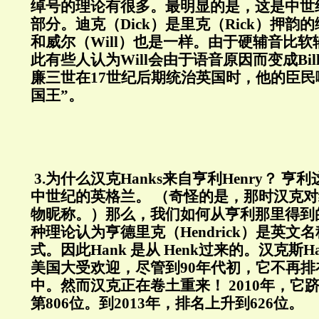
绰号的理论有很多。最明显的是，这是中世
部分。迪克（
Dick
）是里克（
Rick
）押韵的
和威尔（
Will
）也是一样。由于硬辅音比软
此有些人认为
Will
会由于语音原因而变成
Bil
廉三世在
17
世纪后期统治英国时，他的臣民
国王”。
3.
为什么汉克
Hanks
来自亨利
Henry
？
亨利
中世纪的英格兰。
（奇怪的是，那时汉克对
物昵称。）那么，我们如何从亨利那里得到
种理论认为亨德里克（
Hendrick
）是英文名
式。因此
Hank
是从
Henk
过来的。汉克斯
H
美国大受欢迎，尽管到
90
年代初，它不再排
中。然而汉克正在卷土重来！
2010
年，它
第
806
位。到
2013
年，排名上升到
626
位。