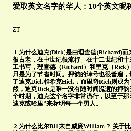
爱取英文名字的华人：10
个英文昵
ZT
1.
为什么迪克(Dick)是由理查德(Richard)
很古老，在中世纪很流行。在十二世纪和十
工书写，理查德（
Richard
）和里克（
Rick
只是为了节省时间。押韵的绰号也很普遍，
了迪克
Dick
和希克
Hick
，而里奇
Rich
则成为
然，迪克
Dick
是唯一没有随时间流逝的押韵
个时期，迪克这个名字非常流行，以至于那
迪克或哈里”来标明每一个男人。
2.
为什么比尔
Bill
来自威廉
William
？
关于比