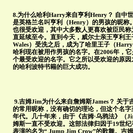
8.
为什么哈利
Harry
来自亨利
Henry
？
自中
是英格兰名叫亨利（
Henry
）的男孩的昵称
也很受欢迎，其中大多数人更喜欢被臣民称
直延续至今。直到今天，威尔士亲王亨利王
Wales
）受洗之后，成为了哈里王子（
Harry
哈利现在被用作男孩的名字。在
2006
年，它
个最受欢迎的名字。它之所以受欢迎的原因
的哈利波特书籍的巨大成功。
9.
吉姆
Jim
为什么来自詹姆斯
James
？
关于
的常用昵称，没有确切的理论，但这个名字
年代。几十年来，由于《吉姆·乌鸦法》（
J
姆斯一直不受欢迎。这部法律归因于
19
世纪
表演的名为“
Jump Jim Crow
”的歌舞。吉姆