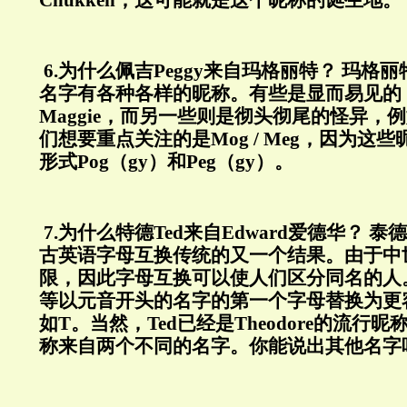
Chukken
，这可能就是这个昵称的诞生地。
6.
为什么佩吉
Peggy
来自玛格丽特？
玛格丽
名字有各种各样的昵称。有些是显而易见的
Maggie
，而另一些则是彻头彻尾的怪异，例
们想要重点关注的是
Mog / Meg
，因为这些
形式
Pog
（
gy
）和
Peg
（
gy
）。
7.
为什么特德
Ted
来自
Edward
爱德华？
泰德
古英语字母互换传统的又一个结果。由于中
限，因此字母互换可以使人们区分同名的人
等以元音开头的名字的第一个字母替换为更
如
T
。当然，
Ted
已经是
Theodore
的流行昵
称来自两个不同的名字。你能说出其他名字