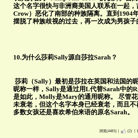
这个名字很快与非洲裔美国人联系在一起，
Crow
）恶化了南部的种族隔离。直到
1904
摆脱了种族歧视的过去，再一次成为男孩子
10.
为什么莎莉
Sally
源自莎拉
Sarah
？
莎莉（
Sally
）最初是莎拉在英国和法国的
昵称一样，
Sally
是通过用
L
代替
Sarah
中的
R
是如此，
Molly
是
Mary
的通用昵称。
尽管花
未衰老，但这个名字本身已经衰老，而且不
多数女孩还是喜欢希伯来语的原名
Sarah
。
浏览(4483)
(2)