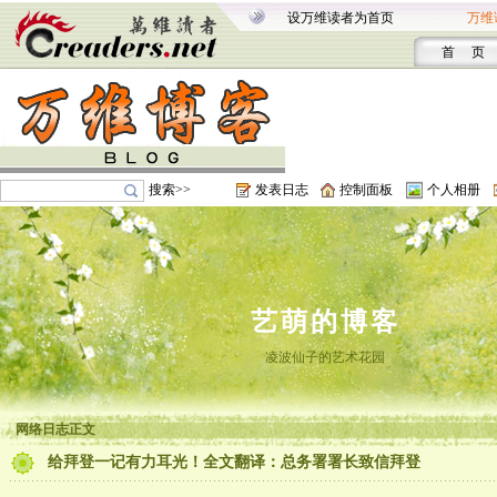
设万维读者为首页
万维
首 页
搜索>>
发表日志
控制面板
个人相册
艺萌的博客
凌波仙子的艺术花园
网络日志正文
给拜登一记有力耳光！全文翻译：总务署署长致信拜登