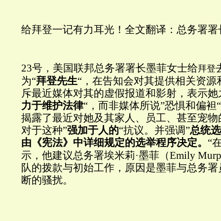
给拜登一记有力耳光！全文翻译：总务署署
23号，美国联邦总务署署长墨菲女士给
拜登
为“
拜登先生
“，在告知会对其提供相关资源
斥最近媒体对其的虚假报道和影射，表示她
力于维护法律
“，而非媒体所说”恐惧和偏袒
揭露了最近对她及其家人、员工、甚至宠物
对于这种”
强加于人的
“抗议。并强调”
总统选
由《宪法》中详细规定的选举程序决定。
“
示，他建议总务署埃米莉·墨菲（Emily Mu
队的拨款与初始工作，原因是墨菲与总务署
断的骚扰。