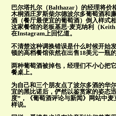
巴尔塔扎尔（
Balthazar
）的经理将价
木桐酒庄罗斯柴尔德波尔多葡萄酒和
酒（餐厅最便宜的葡萄酒）倒入样式
这家餐馆的老板基思·麦克纳利（
Keith
在
Instagram
上回忆道。
不清楚这种调换错误是什么时候开始
顿的高档餐馆依然在出售
18
美元一瓶
两种葡萄酒被掉包，经理们不小心把
餐桌上。
为自己和三个朋友点了波尔多酒的华
宜的黑比诺后，俨然以鉴赏家的姿态迅
度”，《葡萄酒评论与新闻》网站中麦
样说。