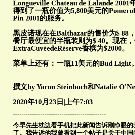
Longueville Chateau de Lalande 2001
得到了一瓶价值为
5,800
美元的
Pomero
Pin 2001
的服务。
黑皮诺现在在
Balthazar
的售价为
$ 88
餐厅最便宜的半瓶装则为
$ 40
。现在，
ExtraCuv
é
edeR
é
serve
香槟为
$2000
。
菜单上还有：一瓶
11
美元的
Bud Light
撰文by Yaron Steinbuch
和
Natalie O'Ne
2020
年
10
月
23
日
|
上午
7:03
--------------------------------------------
今早先生枕边看手机把此新闻告诉刚睁眼的
了。我告诉他我曾看到一个帖子是关于中国的