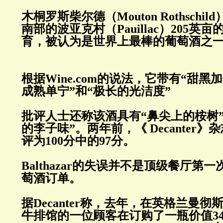
木桐罗斯柴尔德（
Mouton Rothschild
南部的波亚克村（
Pauillac
）
205
英亩
育，被认为是世界上最棒的葡萄酒之
根据
Wine.com
的说法，它带有“甜黑加
成熟单宁”和“极长的光洁度”
批评人士还称该酒具有“鼻尖上的桉树
的李子味”。两年前，《
Decanter
》杂
评为
100
分中的
97
分。
Balthazar
的失误并不是顶级餐厅第一
萄酒订单。
据
Decanter
称，去年，在英格兰曼彻
牛排馆的一位顾客在订购了一瓶价值
3