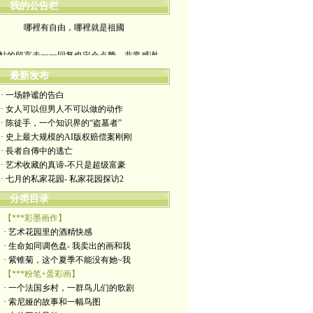
我的公告栏
哪裡有自由，哪裡就是祖國
帖的留言未一一回复也定会点赞。非常感谢
yimengling53@yahoo.com
最新发布
· 一场静谧的告白
有意收藏者请私信我，感谢一贯支持
· 女人可以但男人不可以做的动作
· 陈徒手，一个知识界的“盗墓者”
政治转载不一定代表本人意见
· 史上最大规模的AI版权赔偿案刚刚
· 長者自傳中的逃亡
艺术博客：https://yimengl.blog
· 艺术收藏的真谛-不只是超级富豪
· 七月的私家花园- 私家花园探访2
目录中标注星号的为本人艺术原创
分类目录
【***彩墨画作】
· 艺术花园里的酒精快感
· 生命如同调色盘- 我卖出的画和我
· 紫锥菊，这个夏季不能没有她~我
【***粉笔+蛋彩画】
· 一个法国乡村，一群鸟儿们的歌剧
· 索尼娅的故事和一幅鸟图