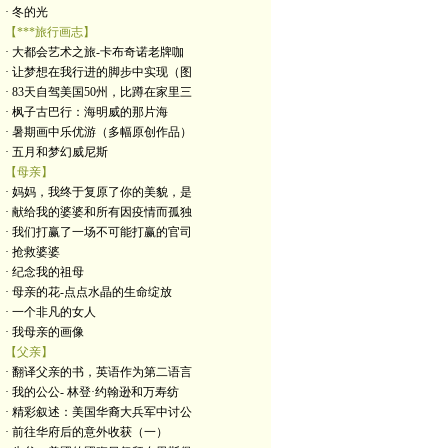
· 冬的光
【***旅行画志】
· 大都会艺术之旅-卡布奇诺老牌咖
· 让梦想在我行进的脚步中实现（图
· 83天自驾美国50州，比蹲在家里三
· 枫子古巴行：海明威的那片海
· 暑期画中乐优游（多幅原创作品）
· 五月和梦幻威尼斯
【母亲】
· 妈妈，我终于复原了你的美貌，是
· 献给我的婆婆和所有因疫情而孤独
· 我们打赢了一场不可能打赢的官司
· 抢救婆婆
· 纪念我的祖母
· 母亲的花-点点水晶的生命绽放
· 一个非凡的女人
· 我母亲的画像
【父亲】
· 翻译父亲的书，英语作为第二语言
· 我的公公- 林登·约翰逊和万寿纺
· 精彩叙述：美国华裔大兵军中讨公
· 前往华府后的意外收获（一）