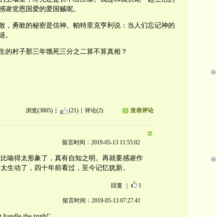
感谢党恩国爱的爱国贼呢。
敢，勇敢的秘密是信神。帕特里克亨利说：当人们忘记神的
链。
生的村子那三年饿死三分之二算不算真相？
浏览(3805)
(21)
评论(2)
发表评论
留言时间：2019-05-13 11:55:02
己比喻得太形象了，真有自知之明。再就要感谢作
得太生动了，四十年前看过，至今记忆犹新。
回复
|
1
留言时间：2019-05-13 07:27:41
le the truth!'