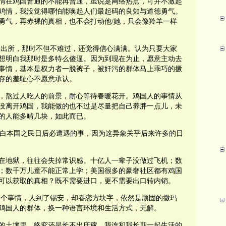
情在鸡国普通的不能再普通，虽说是网络热点，可并不激起
鸡情，我没觉得哪怕能唤起人们最起码的良知与道德勇气。
勇气，再赤裸的真相，也不会打动他/她，只会像羚羊一样
区派出所，那时不但不难过，还觉得信心满满。认为只要大家
想明白我那时是多特么傻逼。因为到现在为止，愿意主动去
事情，基本是权力者一脱裤子，被奸污的群体马上乖巧的撅
存的羞耻心不愿意承认。
，熬过人吃人的前景，耐心等待春暖花开。鸡国人的事情从
没离开鸡国，我能做的也不过是尽量把自己养胖一点儿，未
的人能多啃几块，如此而已。
使你明白本国之民日后必遭遇的事，因为这异象关乎后来许多的日
在地狱，往往会失掉常识感。十亿人一辈子没做过飞机；数
；数千万儿童不能正常上学；美国很多的豪奢社区都有鸡国
可以获取的真相？既不需要进口，更不需要出口转内销。
一个事情，人到了锡安，却眷恋方块字，依然是顽固的撒玛
鸡国人的群体，换一种语言环境和生活方式，无解。
的土壤里，终究还是长不出庄稼。我连和我长期一起生活的