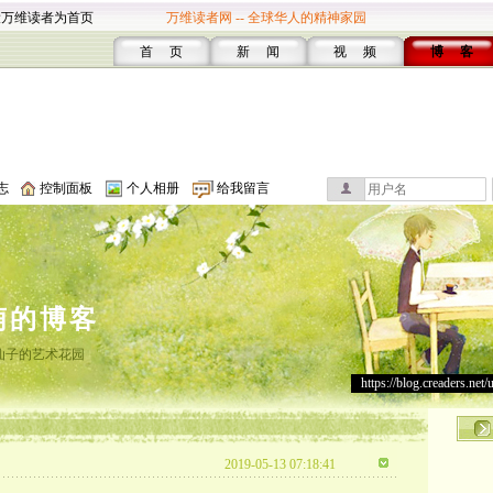
设万维读者为首页
万维读者网 -- 全球华人的精神家园
首 页
新 闻
视 频
博 客
志
控制面板
个人相册
给我留言
萌的博客
仙子的艺术花园
https://blog.creaders.net/
2019-05-13 07:18:41