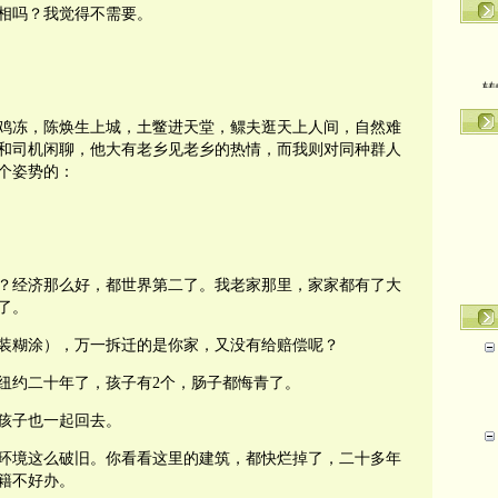
相吗？我觉得不需要。
转
鸡冻，陈焕生上城，土鳖进天堂，鳏夫逛天上人间，自然难
上和司机闲聊，他大有老乡见老乡的热情，而我则对同种群人
个姿势的：
？经济那么好，都世界第二了。我老家那里，家家都有了大
了。
装糊涂），万一拆迁的是你家，又没有给赔偿呢？
纽约二十年了，孩子有2个，肠子都悔青了。
孩子也一起回去。
环境这么破旧。你看看这里的建筑，都快烂掉了，二十多年
籍不好办。