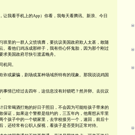
，让我看手机上的App）你看，我每天看腾讯、新浪、今日
习班里的一群人义愤填膺，要抗议美国政府欺人太甚，敢随
云。看他们鸡冻成那样子，我有些心怀鬼胎，因为那个刚过
要求美国政府尽快引渡孟晚舟。
司机同。
欺诈或蒙骗，剧场或某种场域所特有的现象。那我说说鸡国
的事情已经过去四年，这信息没有封锁吧？然并卵。去抗议
。
计日常喝酒打炮的好日子照旧，不会因为可能给孩子带来的
敢保证，如果这个警察是纽约的，三五年内，他甭想从牢里
两个孩子中的一个锁家里，去学校接另一个，速回，前后十
后，还经常有公职人探视，看孩子是否受到正常对待。