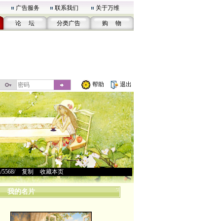
广告服务
联系我们
关于万维
论 坛
分类广告
购 物
帮助
退出
u/5568/
>
复制
>
收藏本页
我的名片