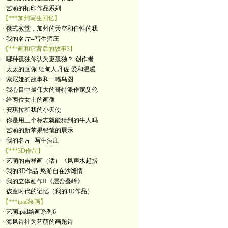
· 艺萌的拓印作品系列
【***加州写生回忆】
· 俄式教堂，加州的天空和任性的我
· 我的名片--写生酒庄
【***画和它背后的故事3】
· 哪种孤独你认为更孤独？-创作者
· 太太的画像·缅甸人丹佐·爱和温暖
· 索尼娅的故事和一幅鸟图
· 我心目中最伟大的哥特派作家艾伦
· 给两位女士的画像
· 安琪拉和我的小天使
· 你是用三个标志就能猜到的牛人吗
· 艺萌的新苹果铅笔的展示
· 我的名片--写生酒庄
【***3D作品】
· 艺萌的吉祥画（话）《风声水起捞
· 我的3D作品-悠游自在沙滩情
· 我的立体画作II《层峦叠嶂》
· 孩童时代的记忆（我的3D作品）
【***ipad绘画】
· 艺萌ipad绘画系列6
· 海风诗社为艺萌的画题诗