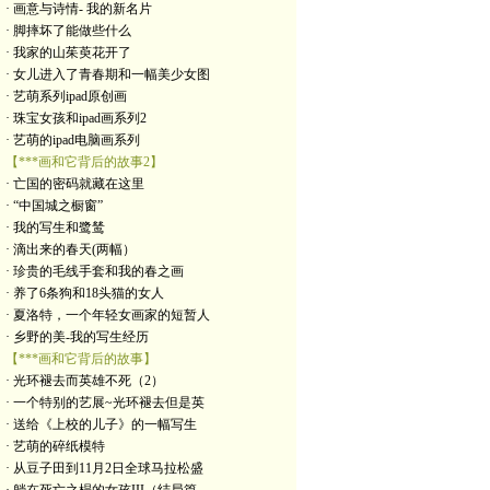
· 画意与诗情- 我的新名片
· 脚摔坏了能做些什么
· 我家的山茱萸花开了
· 女儿进入了青春期和一幅美少女图
· 艺萌系列ipad原创画
· 珠宝女孩和ipad画系列2
· 艺萌的ipad电脑画系列
【***画和它背后的故事2】
· 亡国的密码就藏在这里
· “中国城之橱窗”
· 我的写生和鹭鸶
· 滴出来的春天(两幅）
· 珍贵的毛线手套和我的春之画
· 养了6条狗和18头猫的女人
· 夏洛特，一个年轻女画家的短暂人
· 乡野的美-我的写生经历
【***画和它背后的故事】
· 光环褪去而英雄不死（2）
· 一个特别的艺展~光环褪去但是英
· 送给《上校的儿子》的一幅写生
· 艺萌的碎纸模特
· 从豆子田到11月2日全球马拉松盛