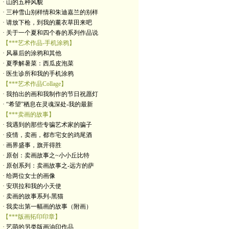
· 山的五种风貌
· 三种雪山别样情和朱迪嘉兰的别样
· 请放下枪，到我的薰衣草田来吧
· 关于一个夏和四个春的系列作品说
【***艺术作品-手机涂鸦】
· 风暴后的涂鸦和其他
· 夏季解暑菜：西瓜皮泡菜
· 医生诊所和我的手机涂鸦
【***艺术作品Collage】
· 我拍出的画和我制作的节日祝愿灯
· “希望”栖息在灵魂深处-我的最新
【***卖画的故事】
· 我遇到的那些专骗艺术家的骗子
· 疫情，卖画，都市宅女的鸡尾酒
· 画界盛事，旗开得胜
· 原创：卖画故事之~小小丘比特
· 原创系列：卖画故事之-远方的萨
· 给两位女士的画像
· 安琪拉和我的小天使
· 卖画的故事系列-黑猫
· 我卖出第一幅画的故事（附画）
【***版画拓印印章】
· 艺萌的另类版画油印作品