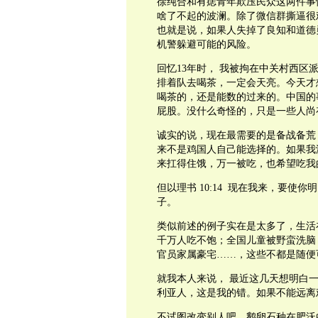
徐纯合和有痣青年欺压民众这两件事
啥了不起的波澜。除了微信群撕逼很
也就是说，如果人失掉了良知和道德
机警躲避可能的风险。
回忆13年时， 我被拘在中关村西
排着队去喝茶，一定会天亮。今天才
喝茶的，还是能数的过来的。中国的
屁股。没什么奇怪的，只是一些人尚
诚实的说，现在最需要的是备战备荒
来不是鸡国人自己能选择的。如果我
来扛得住饿，万一被吃，也希望吃我
但以理书 10:14 现在我来，要
子。
类似前述的例子实在是太多了，生活
千万人吃不饱；全国儿童被野蛮洗脑
官员家属豪宅……，这些不都是随便
就我本人来说， 最近这几天想明白
利亚人，这是我的错。如果不能远离
不试图改变别人吧。鹅卵石种在肥沃