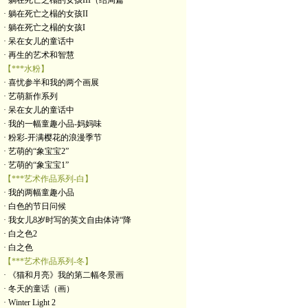
· 躺在死亡之榻的女孩III（结局篇
· 躺在死亡之榻的女孩II
· 躺在死亡之榻的女孩I
· 呆在女儿的童话中
· 再生的艺术和智慧
【***水粉】
· 喜忧参半和我的两个画展
· 艺萌新作系列
· 呆在女儿的童话中
· 我的一幅童趣小品-妈妈味
· 粉彩-开满樱花的浪漫季节
· 艺萌的“象宝宝2”
· 艺萌的“象宝宝1”
【***艺术作品系列-白】
· 我的两幅童趣小品
· 白色的节日问候
· 我女儿8岁时写的英文自由体诗“降
· 白之色2
· 白之色
【***艺术作品系列-冬】
· 《猫和月亮》我的第二幅冬景画
· 冬天的童话（画）
· Winter Light 2