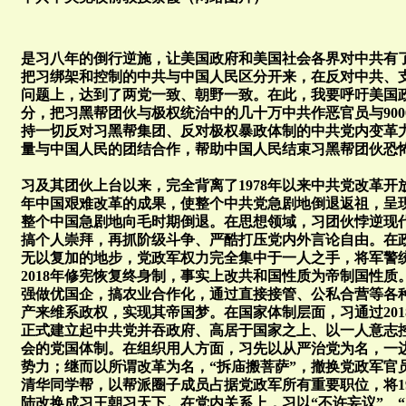
是习八年的倒行逆施，让美国政府和美国社会各界对中共有
把习绑架和控制的中共与中国人民区分开来，在反对中共、
问题上，达到了两党一致、朝野一致。在此，我要呼吁美国
分，把习黑帮团伙与极权统治中的几十万中共作恶官员与90
持一切反对习黑帮集团、反对极权暴政体制的中共党内变革
量与中国人民的团结合作，帮助中国人民结束习黑帮团伙恐
习及其团伙上台以来，完全背离了1978年以来中共党改革
年中国艰难改革的成果，使整个中共党急剧地倒退返祖，呈
整个中国急剧地向毛时期倒退。在思想领域，习团伙悖逆现
搞个人崇拜，再抓阶级斗争、严酷打压党内外言论自由。在
无以复加的地步，党政军权力完全集中于一人之手，将军警
2018年修宪恢复终身制，事实上改共和国性质为帝制国性
强做优国企，搞农业合作化，通过直接接管、公私合营等各
产来维系政权，实现其帝国梦。在国家体制层面，习通过2018
正式建立起中共党并吞政府、高居于国家之上、以一人意志
会的党国体制。在组织用人方面，习先以从严治党为名，一
势力；继而以所谓改革为名，“拆庙搬菩萨”，撤换党政军官
清华同学帮，以帮派圈子成员占据党政军所有重要职位，将1
陆改换成习王朝习天下。在党内关系上，习以“不许妄议”、“