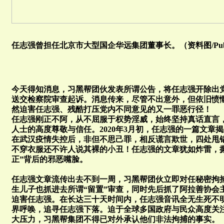
任志强曾担任北京市大型国企华远集团董事长。（资料图/Publ
今天得知消息，习黑帮团伙发表所谓公告，将任志强开除出
送交检察院审查起诉。消息传来，尽管不出意外，但依旧愤
然迫害任志强、残酷打压党内不同意见的又一罪恶行径！
任志强刚正不阿，从不屈服于权势淫威，始终坚持真话直言
人士的高度尊敬与信任。2020年3月初，任志强的一篇文章
在武汉疫情失控后，非但不思己罪，相反谎言欺世，四处甩
不穿衣服还不许人说其裸的小丑！任志强的文章犹如炸雷，
正”背后的邪恶嘴脸。
任志强文章流传出去不到一周，习黑帮团伙立即对任秘密拘
生儿子也抓进去所谓“留置”审查，同时先后抓了阿拉善协会
迫害任志强。在长达三十天时间内，任志强音讯全无生死不
界呼唤，追寻任志强下落。迫于全球多国政府与民众高度关注
大压力，习黑帮集团不得已对外承认他们非法拘捕的事实