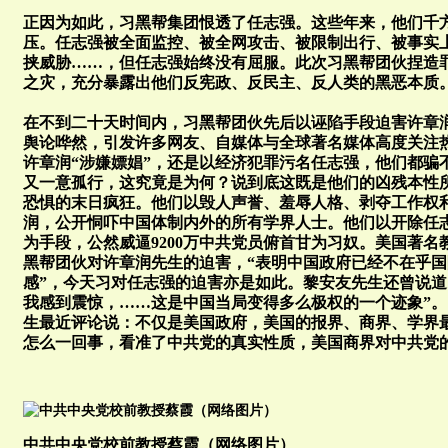
正因为如此，习黑帮集团恨透了任志强。这些年来，他们千
压。任志强被全面监控、被全网攻击、被限制出行、被事实
挟威胁……，但任志强始终没有屈服。此次习黑帮团伙捏造
之灾，充分暴露出他们反宪政、反民主、反人类的黑恶本
在不到二十天时间内，习黑帮团伙先后以诬陷手段迫害许章
舆论哗然，引发许多网友、自媒体与全球著名媒体高度关注
许章润“涉嫌嫖娼”，还是以经济犯罪污名任志强，他们都骗
又一意孤行，这究竟是为何？说到底这既是他们的凶残本性
恐惧的末日疯狂。他们以毁人声誉、羞辱人格、剥夺工作权
润，公开恫吓中国体制内外的所有学界人士。他们以开除任
为手段，公然威逼9200万中共党员俯首甘为习奴。美国著
黑帮团伙对许章润先生的迫害，“表明中国政府已经不在乎
感”，今天习对任志强的迫害亦是如此。黎安友先生还曾说道
我感到震惊，……这是中国当局变得多么极权的一个迹象”
生最近评论说：不仅是美国政府，美国的报界、商界、学界
怎么一回事，看准了中共党的真实性质，美国商界对中共党的
中共中央党校前教授蔡霞（网络图片）