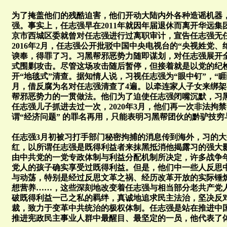
为了掩盖他们的残酷迫害，他们开动大陆内外各种造谣机器
强。事实上，任志强早在2011年就因年届退休而离开华远
京市西城区委就曾对任志强进行过离职审计，宣告任志强无
2016年2月，任志强公开批驳中国中央电视台的“央视姓党
谀奉，得罪了习。习黑帮邪恶势力随即谋划，对任志强展开
式围剿攻击。尽管这场攻击随后暂停，但接着就是以党的纪
开“地毯式”清查。据知情人说，习视任志强为“眼中钉”，“睚眦
月，借反腐为名对任志强清查了4遍。以牵连家人子女来绑
帮邪恶势力的一贯做法。他们为了迫使任志强闭嘴沉默，习黑
任志强儿子抓进去过一次，2020年3月，他们再一次非法拘
谓“经济问题” 的罪名再用，只能表明习黑帮团伙的黔驴技
任志强3月初被习打手部门秘密拘捕的消息传到海外，习的
红，以所谓任志强是既得利益者来抹黑抵消他揭露习的强大
由中共党的一党专政体制与利益分配机制所决定，许多战争
党人的孩子确实享受过既得利益。但是，他们中一些人反思
与动荡，特别是经过反思文革之祸、经历改革开放的实际锤
想营养……，这些深刻地改变着任志强与相当部分老共产党
破既得利益一己之私的羁绊，真诚地追求民主法治，坚决反
裁，致力于变革中共统治的极权体制。任志强是站在推进中
推进宪政民主事业人群中最醒目、最坚定的一员，他代表了