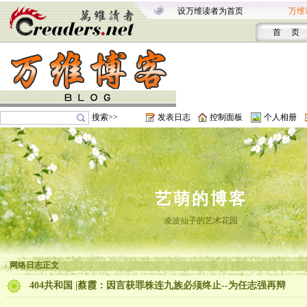
设万维读者为首页
万维
首 页
搜索>>
发表日志
控制面板
个人相册
艺萌的博客
凌波仙子的艺术花园
网络日志正文
404共和国 |蔡霞：因言获罪株连九族必须终止--为任志强再辩