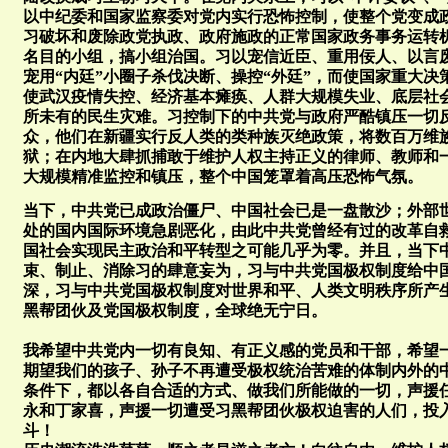
以中纪委和国家监察委对党内实行恐怖控制，使整个党变成
习破坏和废除政党执政、政府施政的正常国家政务事务运转
名目的小组，搞小组治国。习以宠信近臣、重用佞人、以言废
宠用“内廷”小圈子杀伐决断、操控“外廷”，而使国家重大
使武汉疫情失控、经济基本瘫痪、人群大规模失业、底层社会
所未有的民生灾难。习控制下的中共党与政府严酷镇压一切
众，他们在新疆实行反人类的类种族灭绝政策，将数百万维
狱；在内地大肆抓捕敢于维护人权主持正义的律师、教师和
大规模精准监控和镇压，整个中国笼罩着高压恐怖气氛。
当下，中共党已成政治僵尸、中国社会已是一盘散沙；外部
处的国内国际环境急剧恶化，由此中共党曾经有过的改革自
国社会实现民主政治和平转型之可能几乎为零。并且，当下
束、制止、消除习的肆意妄为，习与中共党国极权制度给中
深，习与中共党国极权制度对世界和平、人类文明秩序所产
黑帮团伙及党国极权制度，全球绝无宁日。
我希望中共党内一切有良知、有正义感的党员和干部，希望
期望我们的孩子、孙子不再遭受极权统治苦难的体制内外的
条件下，都以各自合适的方式、做我们所能做的一切，声援
永和丁家喜，声援一切遭受习黑帮团伙极权迫害的人们，投
斗！