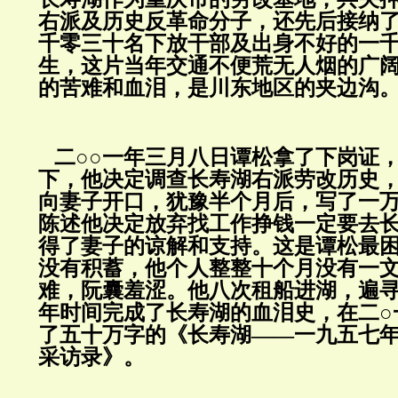
右派及历史反革命分子，还先后接纳
千零三十名下放干部及出身不好的一
生，这片当年交通不便荒无人烟的广
的苦难和血泪，是川东地区的夹边沟
二○○一年三月八日谭松拿了下岗证
下，他决定调查长寿湖右派劳改历史
向妻子开口，犹豫半个月后，写了一
陈述他决定放弃找工作挣钱一定要去
得了妻子的谅解和支持。这是谭松最
没有积蓄，他个人整整十个月没有一
难，阮囊羞涩。他八次租船进湖，遍
年时间完成了长寿湖的血泪史，在二○
了五十万字的《长寿湖——一九五七
采访录》。