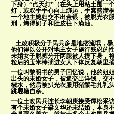
下身）“点天灯”（在头上用粘土围一
灯，或双手手心向上绑起，手窝盛满桐
一个地主媳妇交不出金银，被脱光衣
刑，烤得奶子和肚皮往下滴油。
土改积极分子民兵多是地痞流氓，暴
他们得以公开对地主女子施行残忍的
未婚女子脱裤分开两腿被人摸下身，
粒后的玉米棒插进女人下体反复朝里
一位叫黎明书的男子回忆说，他的姐
出头的未婚女子，被逼交出洋钱，交
椒水，然后被扒光衣服用猪鬃毛扎乳
跳堰塘自杀。
一位土改民兵连长李朝庚接受谭松采
有个未婚女子梁文华还未结婚，本身