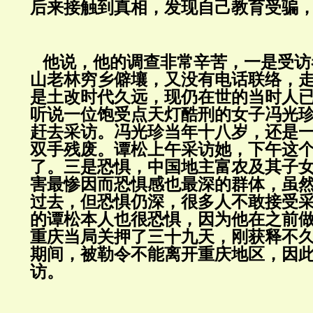
后来接触到真相，发现自己教育受骗
他说，他的调查非常辛苦，一是受访
山老林穷乡僻壤，又没有电话联络，
是土改时代久远，现仍在世的当时人
听说一位饱受点天灯酷刑的女子冯光
赶去采访。冯光珍当年十八岁，还是
双手残废。谭松上午采访她，下午这
了。三是恐惧，中国地主富农及其子
害最惨因而恐惧感也最深的群体，虽
过去，但恐惧仍深，很多人不敢接受
的谭松本人也很恐惧，因为他在之前
重庆当局关押了三十九天，刚获释不
期间，被勒令不能离开重庆地区，因
访。