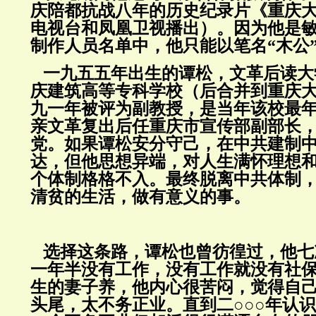
庆陪都抗战八年的历史纪录片《重庆
电视台和凤凰卫视播出）。因为他是
制作人员名单中，他只能以笔名“木公
一九五五年出生的谭松，文革后读大
庆建筑高等专科学校（后合并到重庆
九一年被评为副教授，是当年该校最
亲文革复出后任重庆市宣传部副部长
党。如果谭松安分守己，在中共建制
达，但他思想异端，对人生满怀理想
个体制格格不入。最终脱离中共体制
清贫的生活，做有意义的事。
选择这条路，谭松也曾彷徨过，他七
一年半没有工作，没有工作就没有社
生的妻子养，他内心很苦闷，觉得自
头尾，太不务正业。直到二○○○年认