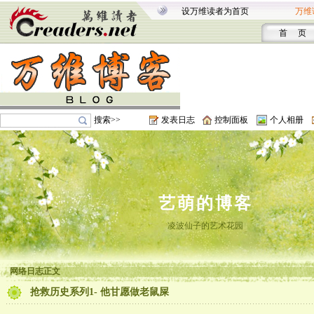
设万维读者为首页
万维
首 页
搜索>>
发表日志
控制面板
个人相册
艺萌的博客
凌波仙子的艺术花园
网络日志正文
抢救历史系列1- 他甘愿做老鼠屎