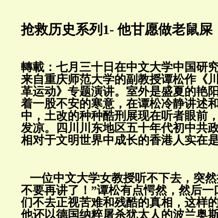
抢救历史系列1- 他甘愿做老鼠屎
轉載：七月三十日在中文大学中国研
来自重庆师范大学的副教授谭松作《
革运动》专题演讲。室外是盛夏的艳
着一股不安的寒意，在谭松冷静讲述
中，土改的种种酷刑展现在听者眼前
发凉。四川川东地区五十年代初中共
相对于文明世界中成长的香港人实在
一位中文大学女教授听不下去，突然
不要再讲了！”谭松有点愕然，然后一
们不去正视苦难和残酷的真相，这样
他还以德国纳粹屠杀犹太人的波兰奥