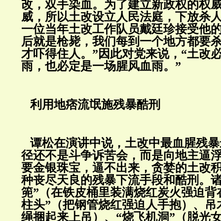
改，双手染血。为了建立新政权的权
威，所以土改设立人民法庭，下放杀
一位当年土改工作队员戴廷珍接受他的
后就是枪毙，我们每到一个地方都要
才吓得住人。”因此对党来说，“土改
雨，也必定是一场腥风血雨。”
利用地痞流氓施残暴酷刑
谭松在演讲中说，土改中最血腥残暴
径还不是斗争诉苦会，而是向地主逼
要金银珠宝，逼不出来，贪婪的土改
种丧尽天良的残暴下流手段和酷刑。诸
篼”（在铁皮桶里装满烧红炭火强迫背
柱头”（把钢管烧红强迫人手抱）、吊
绳捆起来上吊）、“烧飞机洞”（脱光