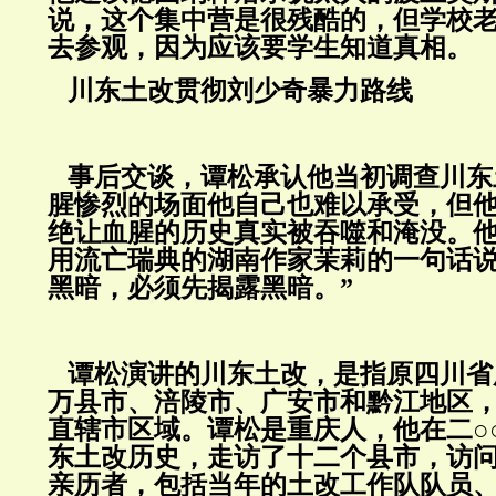
说，这个集中营是很残酷的，但学校
去参观，因为应该要学生知道真相。
川东土改贯彻刘少奇暴力路线
事后交谈，谭松承认他当初调查川东
腥惨烈的场面他自己也难以承受，但
绝让血腥的历史真实被吞噬和淹没。
用流亡瑞典的湖南作家茉莉的一句话说
黑暗，必须先揭露黑暗。”
谭松演讲的川东土改，是指原四川省
万县市、涪陵市、广安市和黔江地区
直辖市区域。谭松是重庆人，他在二○
东土改历史，走访了十二个县市，访
亲历者，包括当年的土改工作队队员