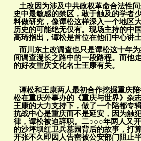
土改因为涉及中共政权革命合法性问
史中最敏感的禁区，敢于触及的学者
料做研究，像谭松这样深入一个地区
历史的可能绝无仅有。现场主持的中
高琦指出，谭松是首位在他们中心讲
而川东土改调查也只是谭松这十年为
间调查漫长之路中的一段路程。而他
的好友重庆文化名士王康有关。
谭松和王康两人最初合作挖掘重庆陪
松在重庆外事办的《重庆与世界》杂
王康的大力支持下，做了一个陪都专
抗战中心是重庆而不是延安，因为触
律，谭松被迫辞职。二○○○年两人又
的沙坪坝红卫兵墓园背后的故事，打
开张不久即因人告密被公安部门阻止