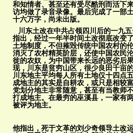
和知情者、甚至还有受尽酷刑而活下
访均做了录音录像。最后完成了一部
十六万字，尚未出版。
川东土改在中共占领四川后的一九五
指出，经过一年半时间土改彻底改变
土地制度，不但摧毁传统中国农村的
消灭了农村精英阶层，还使中国农民
徙的农奴，为中国带来长远的恶劣后
现，川东是贫穷山区，很少良田千亩
川东地主平均每人所有土地仅十四点
成地主的其实是自耕农，或只是相较
党划分地主非常随意，甚至有当教师
打成地主。在最穷的巫溪县，一家有
被评为地主。
他指出，死于文革的刘少奇领导土改