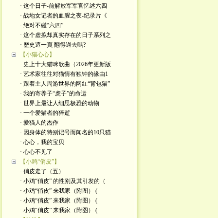
· 这个日子-前解放军军官忆述六四
· 战地女记者的血腥之夜-纪录片《
· 绝对不碰“六四”
· 这个虚拟却真实存在的日子系列之
· 歷史這一頁 翻得過去嗎?
【小猫心心】
· 史上十大猫咪歌曲（2026年更新版
· 艺术家往往对猫情有独钟的缘由1
· 跟着主人周游世界的网红“背包猫”
· 我的寄养子“虎子”的命运
· 世界上最让人细思极恐的动物
· 一个爱猫者的猝逝
· 爱猫人的杰作
· 因身体的特别记号而闻名的10只猫
· 心心，我的宝贝
· 心心不见了
【小鸡“俏皮”】
· 俏皮走了（五）
· 小鸡“俏皮” 的性别及其引发的（
· 小鸡“俏皮” 来我家（附图） (
· 小鸡“俏皮” 来我家（附图） (
· 小鸡“俏皮” 来我家（附图） (