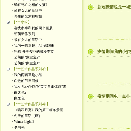
· 躺在死亡之榻的女孩I
新冠疫情也是一場
· 呆在女儿的童话中
· 再生的艺术和智慧
【***水粉】
· 喜忧参半和我的两个画展
· 艺萌新作系列
· 呆在女儿的童话中
· 我的一幅童趣小品-妈妈味
· 粉彩-开满樱花的浪漫季节
疫情期间我的小妙
· 艺萌的“象宝宝2”
· 艺萌的“象宝宝1”
【***艺术作品系列-白】
· 我的两幅童趣小品
· 白色的节日问候
· 我女儿8岁时写的英文自由体诗“降
· 白之色2
疫情期间屯一点扑
· 白之色
【***艺术作品系列-冬】
· 《猫和月亮》我的第二幅冬景画
· 冬天的童话（画）
· Winter Light 2
· 冬的光