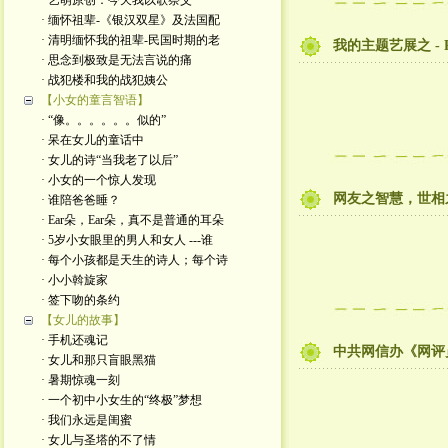
· 艺萌原创：今天我以歌祭父
· 缅怀祖辈-《银汉双星》及法国配
· 清明缅怀我的祖辈-民国时期的老
我的主题艺展之 - Ref
· 思念到极致是无法言说的痛
· 战犯楼和我的战犯姨公
【小女的童言智语】
· “像。。。。。。似的”
· 呆在女儿的童话中
· 女儿的诗“当我老了以后”
· 小女的一个惊人发现
网友之智慧，世相
· 谁陪爸爸睡？
· Ear朵，Ear朵，真不是普通的耳朵
· 5岁小女眼里的男人和女人 ---谁
· 每个小孩都是天生的诗人；每个诗
· 小小斡旋家
· 签下吻的条约
【女儿的故事】
· 手机还魂记
中共网信办《网评
· 女儿和那只盲眼黑猫
· 暑期惊魂一刻
· 一个初中小女生的“终极”梦想
· 我们永远是闺蜜
· 女儿与圣塔的不了情