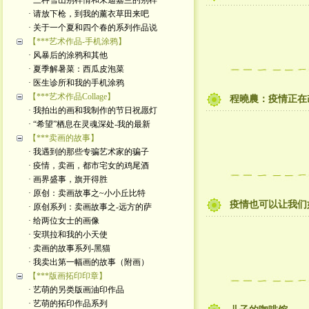
· 三种雪山别样情和朱迪嘉兰的别样
· 请放下枪，到我的薰衣草田来吧
· 关于一个夏和四个春的系列作品说
【***艺术作品-手机涂鸦】
· 风暴后的涂鸦和其他
· 夏季解暑菜：西瓜皮泡菜
· 医生诊所和我的手机涂鸦
【***艺术作品Collage】
程曉農：疫情正在
· 我拍出的画和我制作的节日祝愿灯
· “希望”栖息在灵魂深处-我的最新
【***卖画的故事】
· 我遇到的那些专骗艺术家的骗子
· 疫情，卖画，都市宅女的鸡尾酒
· 画界盛事，旗开得胜
· 原创：卖画故事之~小小丘比特
疫情也可以让我们
· 原创系列：卖画故事之-远方的萨
· 给两位女士的画像
· 安琪拉和我的小天使
· 卖画的故事系列-黑猫
· 我卖出第一幅画的故事（附画）
【***版画拓印印章】
· 艺萌的另类版画油印作品
· 艺萌的拓印作品系列