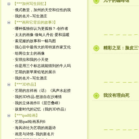
儿子的咖啡馆
【***加州写生回忆】
· 俄式教堂，加州的天空和任性的我
· 我的名片--写生酒庄
【***画和它背后的故事3】
· 哪种孤独你认为更孤独？-创作者
· 太太的画像·缅甸人丹佐·爱和温暖
· 索尼娅的故事和一幅鸟图
· 我心目中最伟大的哥特派作家艾伦
精彩之至：脸皮三
· 给两位女士的画像
· 安琪拉和我的小天使
· 你是用三个标志就能猜到的牛人吗
· 艺萌的新苹果铅笔的展示
· 我的名片--写生酒庄
【***3D作品】
· 艺萌的吉祥画（话）《风声水起捞
我没有理由死
· 我的3D作品-悠游自在沙滩情
· 我的立体画作II《层峦叠嶂》
· 孩童时代的记忆（我的3D作品）
【***ipad绘画】
· 艺萌ipad绘画系列6
· 海风诗社为艺萌的画题诗
· 画意与诗情- 我的新名片