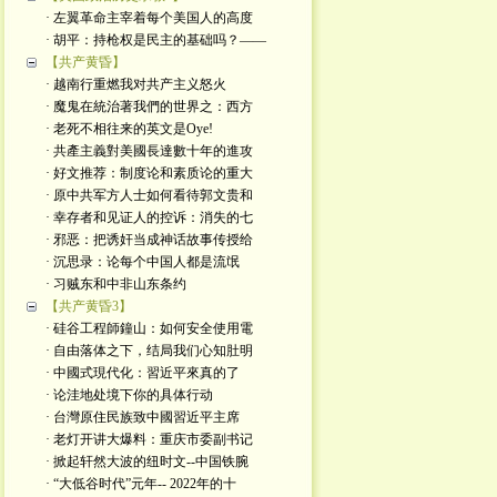
· 左翼革命主宰着每个美国人的高度
· 胡平：持枪权是民主的基础吗？——
【共产黄昏】
· 越南行重燃我对共产主义怒火
· 魔鬼在統治著我們的世界之：西方
· 老死不相往来的英文是Oye!
· 共產主義對美國長達數十年的進攻
· 好文推荐：制度论和素质论的重大
· 原中共军方人士如何看待郭文贵和
· 幸存者和见证人的控诉：消失的七
· 邪恶：把诱奸当成神话故事传授给
· 沉思录：论每个中国人都是流氓
· 习贼东和中非山东条约
【共产黄昏3】
· 硅谷工程師鐘山：如何安全使用電
· 自由落体之下，结局我们心知肚明
· 中國式現代化：習近平來真的了
· 论洼地处境下你的具体行动
· 台灣原住民族致中國習近平主席
· 老灯开讲大爆料：重庆市委副书记
· 掀起轩然大波的纽时文--中国铁腕
· “大低谷时代”元年-- 2022年的十