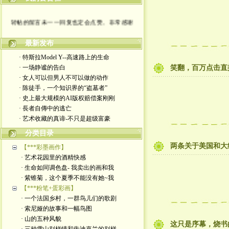
转帖的留言未一一回复也定会点赞。非常感谢
yimengling53@yahoo.com
最新发布
有意收藏者请私信我，感谢一贯支持
· 特斯拉Model Y--高速路上的生命
· 一场静谧的告白
笑翻，百万点击直
政治转载不一定代表本人意见
· 女人可以但男人不可以做的动作
· 陈徒手，一个知识界的“盗墓者”
艺术博客：https://yimengl.blog
· 史上最大规模的AI版权赔偿案刚刚
· 長者自傳中的逃亡
目录中标注星号的为本人艺术原创
· 艺术收藏的真谛-不只是超级富豪
分类目录
两条关于美国和大
【***彩墨画作】
· 艺术花园里的酒精快感
· 生命如同调色盘- 我卖出的画和我
· 紫锥菊，这个夏季不能没有她~我
【***粉笔+蛋彩画】
· 一个法国乡村，一群鸟儿们的歌剧
· 索尼娅的故事和一幅鸟图
· 山的五种风貌
这只是序幕，烧书