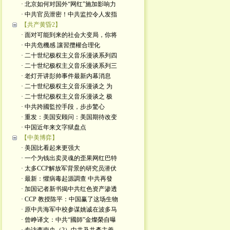
· 北京如何对国外“网红”施加影响力
· 中共官员泄密！中共监控令人发指
【共产黄昏2】
· 面对可能到来的社会大变局，你将
· 中共危機感 讓習攬權合理化
· 二十世纪极权主义音乐漫谈系列四
· 二十世纪极权主义音乐漫谈系列三
· 老灯开讲彭帅事件最新内幕消息
· 二十世纪极权主义音乐漫谈之 为
· 二十世纪极权主义音乐漫谈之 极
· 中共跨國監控手段，步步驚心
· 重发：美国安顾问：美国期待改变
· 中国近年来文字狱盘点
【中美博弈】
· 美国比看起来更强大
· 一个为钱出卖灵魂的歪果网红巴特
· 太多CCP解放军背景的研究员潜伏
· 最新：懼病毒起源調查 中共再發
· 加国记者新书揭中共红色资产渗透
· CCP 教授陈平：中国赢了这场生物
· 原中共海军中校参谋姚诚在波多马
· 曾峥译文：中共“國師”金燦榮自曝