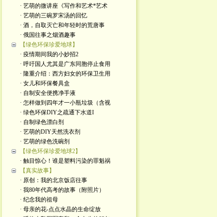
· 艺萌的微讲座《写作和艺术*艺术
· 艺萌的三碗罗宋汤的回忆
· 酒，自取灭亡和年轻时的荒唐事
· 俄国往事之烟酒趣事
【绿色环保珍爱地球】
· 疫情期间我的小妙招2
· 呼吁国人尤其是广东同胞停止食用
· 隆重介绍：西方妇女的环保卫生用
· 女儿和环保餐具盒
· 自制安全便携净手液
· 怎样做到四年才一小瓶垃圾（含视
· 绿色环保DIY之疏通下水道I
· 自制绿色漂白剂
· 艺萌的DIY天然洗衣剂
· 艺萌的绿色洗碗剂
【绿色环保珍爱地球2】
· 触目惊心！谁是塑料污染的罪魁祸
【真实故事】
· 原创：我的北京饭店往事
· 我80年代高考的故事（附照片）
· 纪念我的祖母
· 母亲的花-点点水晶的生命绽放