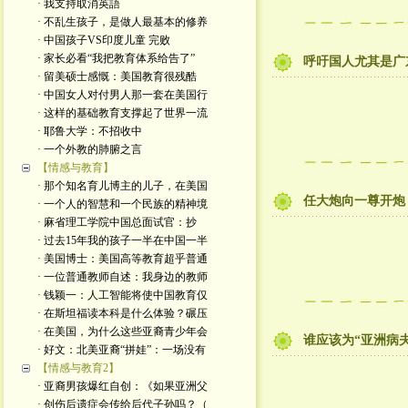
· 我支持取消英語
· 不乱生孩子，是做人最基本的修养
· 中国孩子VS印度儿童 完败
· 家长必看“我把教育体系给告了”
呼吁国人尤其是广
· 留美硕士感慨：美国教育很残酷
· 中国女人对付男人那一套在美国行
· 这样的基础教育支撑起了世界一流
· 耶鲁大学：不招收中
· 一个外教的肺腑之言
【情感与教育】
· 那个知名育儿博主的儿子，在美国
任大炮向一尊开炮
· 一个人的智慧和一个民族的精神境
· 麻省理工学院中国总面试官：抄
· 过去15年我的孩子一半在中国一半
· 美国博士：美国高等教育超乎普通
· 一位普通教师自述：我身边的教师
· 钱颖一：人工智能将使中国教育仅
· 在斯坦福读本科是什么体验？碾压
· 在美国，为什么这些亚裔青少年会
谁应该为“亚洲病
· 好文：北美亚裔“拼娃”：一场没有
【情感与教育2】
· 亚裔男孩爆红自创：《如果亚洲父
· 创伤后遗症会传给后代子孙吗？（