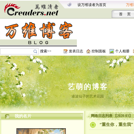
设万维读者为首页
万维
首 页
搜索>>
发表日志
控制面板
个人相册
艺萌的博客
凌波仙子的艺术花园
网络日志列表 【2020-03】
我的名片
“重生你，重生我”