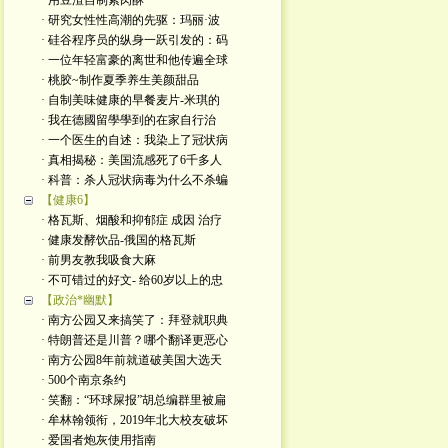
· 用豆渣自制素肉酥
· 研究女性性高潮的先驱：玛丽·波
· 硅谷程序员的纵身一跃引发的：码
· 一位年轻富豪的离世和他传遍全球
· 桃胶~制作夏季养生美颜甜品
· 自制美味健康的早餐麦片-米琪的
· 我在德國留學學到的在家自行治
· 一个医生的自述：我染上了冠状病
· 真相揭秘：美国流感死了6千多人
· 科普：杀人冠状病毒为什么不杀蝙
【健康6】
· 格瓦斯、烟酸和抑郁症 成因 治疗
· 健康发酵饮品-俄国的格瓦斯
· 前男友教我吸食大麻
· 不可错过的好文- 给60岁以上的忠
【政治*幽默】
· 南方公园又来搞笑了：拜登就职典
· 特朗普还是川普？哪个翻译更恶心
· 南方公园8年前就道破美国大选天
· 500个南京条约
· 笑翻：“环球屎报”胡总编群里被扁
· 牟林翰领衔，2019年北大校友破坏
· 爱国者炮灰使用指南