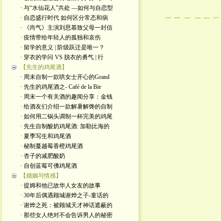
· 与“水仙花人”共处 —如何与自恋型
· 自恋盛行时代 如何区分常态和病
· 《尚气》主演刘思慕致父母一封信
· 疫情带给年轻人的孤独和哀伤
· 留学的意义 | 阶级跃迁是唯一？
· 穿衣的学问 VS 脱衣的勇气 | 行
【先生的鸡尾酒】
· 周末自制一款哄女士开心的Grand
· 先生的鸡尾酒之- Café de la Bie
· 周末一个有关酒的趣闻分享：金钱
· 给酒友们介绍一款解暑解馋的自制
· 如何用二锅头调制一杯完美的鸡尾
· 先生自制酸奶鸡尾酒: 加勒比海的
· 夏季写生和鸡尾酒
· 秘制蔓越莓香橙鸡尾酒
· 杏子的减肥酸奶
· 自创蓝莓可佛鸡尾酒
【婚姻与情感】
· 提姆和他已故华人女友的故事
· 30年后偶遇顾城谢烨之子-童话的
· 谢烨之死：被顾城天才神话遮蔽的
· 那些女人绝对不会告诉男人的秘密