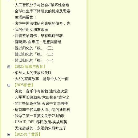
· 人工智识分子与社会-“破坏性创造
· 全球出生率下降引发的忧虑及思索
· 萬潤南辭世！
· 哀悼中国法律研究先驱的傳奇，先
· 我的伊朗女朋友索丽
· 川普整哈肅佛，早有戰略部署
· 蘇曉康- 自卑症：思想與情感
· 難以归化的「根」（三）
· 難以归化的「根」（二）
· 難以归化的「根」（一）
【2025 情感与教育】
· 柔丝太太的变故和失联
· 大S的家庭故事，是每个人的一面
【2025影音】
· 突发：音乐传奇鲍勃·迪伦这次震
· 38军军长徐勤先“六四抗命”庭审全
· 問世堅情為何物-火遍中文网的神
· 这首80年代风靡大街小巷的迪斯科
· 我做了第一首英文关于731的歌
· USAID, DEI, 移民政策-实战练英
· 无法超越的，永远的朱丽叶走了
【2025共产黄昏】