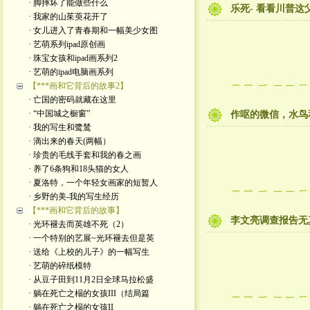
· 脚摔坏了能做些什么
乐死- 看看川普这
· 我家的山茱萸花开了
· 女儿进入了青春期和一幅美少女图
· 艺萌系列ipad原创画
· 珠宝女孩和ipad画系列2
· 艺萌的ipad电脑画系列
【***画和它背后的故事2】
· 亡国的密码就藏在这里
· “中国城之橱窗”
作呕的微信，水鸟
· 我的写生和鹭鸶
· 滴出来的春天(两幅）
· 珍贵的毛线手套和我的春之画
· 养了6条狗和18头猫的女人
· 夏洛特，一个年轻女画家的短暂人
· 乡野的美-我的写生经历
【***画和它背后的故事】
李文亮调查报告无
· 光环褪去而英雄不死（2）
· 一个特别的艺展~光环褪去但是英
· 送给《上校的儿子》的一幅写生
· 艺萌的碎纸模特
· 从豆子田到11月2日全球马拉松盛
· 躺在死亡之榻的女孩III（结局篇
· 躺在死亡之榻的女孩II