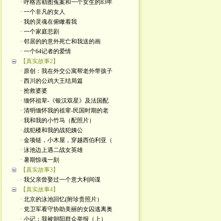
· 呼格吉勒图冤案和一个女生的83年
· 一个非凡的女人
· 我的灵魂在俯瞰着我
· 一个家庭悲剧
· 邻居的的意外死亡和我送的画
· 一个64记者的爱情
【真实故事2】
· 原创：我在外交公寓帮老外带孩子
· 西川的公鸡大王结局篇
· 抢救婆婆
· 缅怀祖辈-《银汉双星》及法国配
· 清明缅怀我的祖辈-民国时期的老
· 我和我的小竹马（配照片）
· 战犯楼和我的战犯姨公
· 金项链，小木屋，穿越西伯利亚（
· 泳池边上遇二战女英雄
· 暑期惊魂一刻
【真实故事3】
· 我父亲曾娶过一个意大利间谍
【真实故事4】
· 北京的泳池回忆(附珍贵照片）
· 党卫军看守协助美丽的女囚逃离奥
· 小记：我被朝阳群众举报（上）