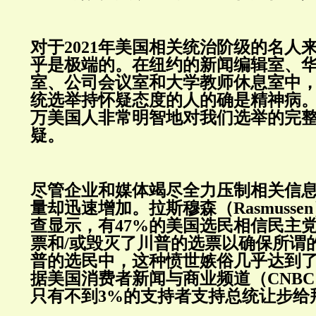
对于2021年美国相关统治阶级的名人
乎是极端的。在纽约的新闻编辑室、
室、公司会议室和大学教师休息室中，
统选举持怀疑态度的人的确是精神病
万美国人非常明智地对我们选举的完
疑。
尽管企业和媒体竭尽全力压制相关信
量却迅速增加。拉斯穆森（Rasmuss
查显示，有47%的美国选民相信民主
票和/或毁灭了川普的选票以确保所谓
普的选民中，这种愤世嫉俗几乎达到
据美国消费者新闻与商业频道（CNB
只有不到3%的支持者支持总统让步给