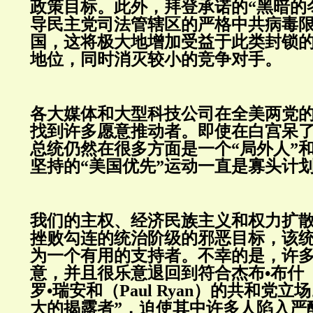
政策目标。此外，拜登承诺的“黑暗的
导民主党司法管辖区的严格中共病毒
国，这将极大地增加受益于此类封锁
地位，同时消灭较小的竞争对手。
各大媒体和大型科技公司在全美两党
找到许多愿意推动者。即使在白宫呆
总统仍然在很多方面是一个“局外人”
坚持的“美国优先”运动一直是寡头计
我们的主权、经济民族主义和权力扩
挫败勾连的统治阶级的邪恶目标，该统
为一个有用的支持者。不幸的是，许
意，并且很乐意退回到符合杰布•布什（Je
罗•瑞安和（Paul Ryan）的共和党
大的揭露者”，迫使其中许多人陷入严