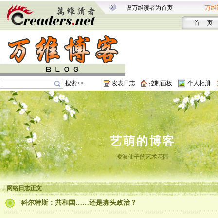
设万维读者为首页
万维
首 页
搜索>>
发表日志
控制面板
个人相册
艺萌的博客
凌波仙子的艺术花园
网络日志正文
科尔特斯：共和国……还是寡头政治？