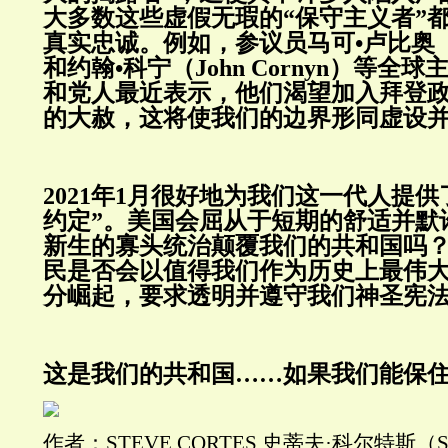
大多数这些虚假无瑕的“保守主义者”
真实忠诚。例如，参议员马可•卢比奥（Mar
和约翰•科宁（John Cornyn）等全
和党人最近表示，他们渴望加入拜登
的大赦，这将使我们的边界形同虚设
2021年1月很好地为我们这一代人提
约定”。美国会屈从于短期的舒适并默
新生的寡头统治颠覆我们的共和国吗
民是否会以值得我们作为历史上最伟
分崛起，要求透明并遵守我们神圣宪
这是我们的共和国……如果我们能保
作者：STEVE CORTES
史蒂夫·科尔特斯（Ste