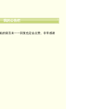
哪裡有自由，哪裡就是祖國
我的公告栏
帖的留言未一一回复也定会点赞。非常感谢
yimengling53@yahoo.com
有意收藏者请私信我，感谢一贯支持
政治转载不一定代表本人意见
艺术博客：https://yimengl.blog
目录中标注星号的为本人艺术原创