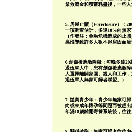
業救濟金和積蓄耗盡後，一些人
5. 房屋止贖（Foreclosure）
一項調查估計，多達10%向無
（作者注：金融危機造成的止贖
高漲導致許多人租不起房因而流
6.創傷後應激障礙：每晚多達2
退伍軍人中，患有創傷後應激障
人選擇離開家園、親人和工作，
退伍軍人無家可歸者聯盟。）
7. 拋棄青少年：青少年無家可
向或未成年懷孕等問題而被趕出
年滿18歲離開寄養系統後，往
8. 關係破裂：無家可歸者往往