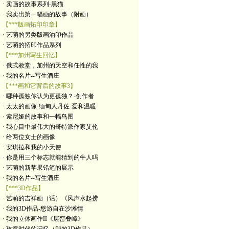
· 卖画的故事系列-黑猫
· 我卖出第一幅画的故事（附画）
【***版画拓印印章】
· 艺萌的另类版画油印作品
· 艺萌的拓印作品系列
【***加州写生回忆】
· 俄式教堂，加州的天空和任性的我
· 我的名片--写生酒庄
【***画和它背后的故事3】
· 哪种孤独你认为更孤独？-创作者
· 太太的画像·缅甸人丹佐·爱和温暖
· 索尼娅的故事和一幅鸟图
· 我心目中最伟大的哥特派作家艾伦
· 给两位女士的画像
· 安琪拉和我的小天使
· 你是用三个标志就能猜到的牛人吗
· 艺萌的新苹果铅笔的展示
· 我的名片--写生酒庄
【***3D作品】
· 艺萌的吉祥画（话）《风声水起捞
· 我的3D作品-悠游自在沙滩情
· 我的立体画作II《层峦叠嶂》