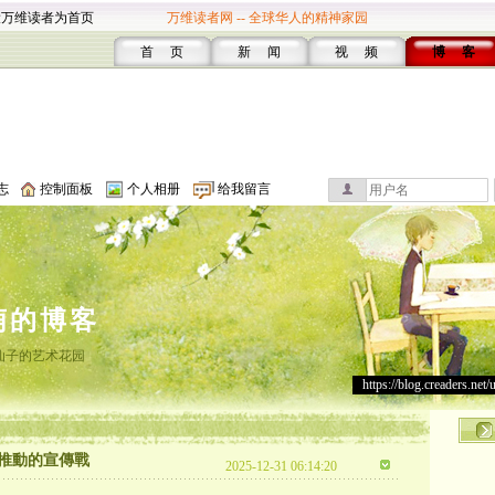
设万维读者为首页
万维读者网 -- 全球华人的精神家园
首 页
新 闻
视 频
博 客
志
控制面板
个人相册
给我留言
萌的博客
仙子的艺术花园
https://blog.creaders.net/
推動的宣傳戰
2025-12-31 06:14:20