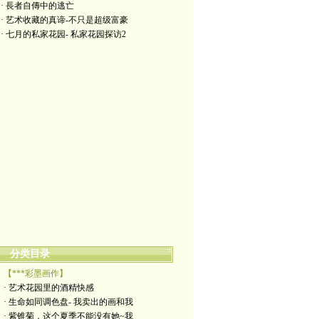
· 長者自傳中的逃亡
· 艺术收藏的真谛-不只是超级富豪
· 七月的私家花园- 私家花园探访2
分类目录
【***彩墨画作】
· 艺术花园里的酒精快感
· 生命如同调色盘- 我卖出的画和我
· 紫锥菊，这个夏季不能没有她~我