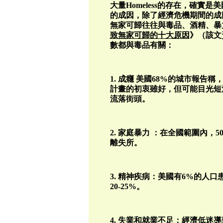
大量Homeless的存在，確實是
的成因，除了經濟危機期間的成
無家可歸往往與毒品、酒精、暴
致無家可歸的十大原因
》（該文
數都與毒品有關：
1. 成癮 美國68%的城市報
計畫的初衷雖好，但可能目光短
流落街頭。
2. 家庭暴力 ：在全國範圍內
離失所。
3. 精神疾病：美國有6%的人
20-25%。
4. 失業和就業不足：經濟低迷