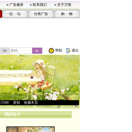
广告服务
联系我们
关于万维
论 坛
分类广告
购 物
帮助
退出
u/5568/
>
复制
>
收藏本页
我的名片