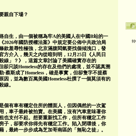
要親自下場？
路自生，由一個被稱為牢A的美國人在中國B站的一
转
國《2026年國防授權法案》中規定要公佈中共政治局
條款羞辱性極強，北京滿腹悶氣要找個傾洩口，發
方介入，幾天之內從暗到明，12月25日《人民日
殺線」？》，這篇文章討論了美國確實存在的
，但卻只談Homeless的存在及他們的處境，並不認真溯
蔡斯成了Homeless，確是事實，但卻隻字不提蔡
因，並為數百萬美國Homeless杜撰了一個莫須有的
殺線。
是個有車有穩定住所的體面人，但因偶然的一次駕
用，車子最終被拍賣。在美國，沒有汽車意味著你
租也支付不起。想要重新找工作，但所有穩定工作
房子，卻要求你得先有穩定工作。陷入閉環後，你
藉，最終一步步成為芝加哥南區的「無恥之徒」。