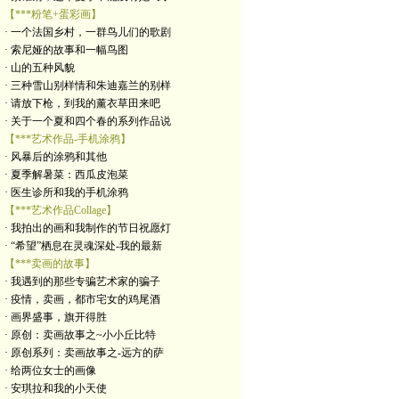
【***粉笔+蛋彩画】
· 一个法国乡村，一群鸟儿们的歌剧
· 索尼娅的故事和一幅鸟图
· 山的五种风貌
· 三种雪山别样情和朱迪嘉兰的别样
· 请放下枪，到我的薰衣草田来吧
· 关于一个夏和四个春的系列作品说
【***艺术作品-手机涂鸦】
· 风暴后的涂鸦和其他
· 夏季解暑菜：西瓜皮泡菜
· 医生诊所和我的手机涂鸦
【***艺术作品Collage】
· 我拍出的画和我制作的节日祝愿灯
· “希望”栖息在灵魂深处-我的最新
【***卖画的故事】
· 我遇到的那些专骗艺术家的骗子
· 疫情，卖画，都市宅女的鸡尾酒
· 画界盛事，旗开得胜
· 原创：卖画故事之~小小丘比特
· 原创系列：卖画故事之-远方的萨
· 给两位女士的画像
· 安琪拉和我的小天使