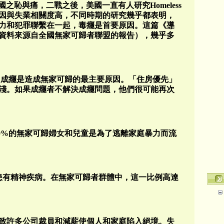
美國之恥與痛，二戰之後，美國一直有人研究Homeless
因與失業相關度高，不同時期的研究幾乎都表明，
力和犯罪聯繫在一起，毒癮是首要原因。這篇《
導
資料來源自全國無家可歸者聯盟的報告），幾乎多
告稱，成癮是造成無家可歸的最主要原因。「住房優先」
淺。如果成癮者不解決成癮問題，他們很可能再次
，50%的無家可歸婦女和兒童是為了逃離家庭暴力而流
口患有精神疾病。在無家可歸者群體中，這一比例高達
導致許多公司裁員和減薪使個人和家庭陷入絕境。失