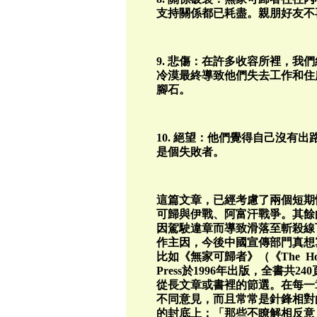
支持關係都已耗盡。親朋好友不
9. 悲傷：在許多收容所裡，我
冷漠最終導致他們失去工作和住
腳石。
10. 絕望：他們覺得自己沒有
是個失敗者。
這篇文章，已經考慮了兩個短期性的
可歸與伊戰、阿富汗戰爭。其餘
因駕駛違章而導致滑落至斬殺線
作主因，今後中國宣傳部門真想
比如《無家可歸者》（《The Hom
Press於1996年出版，全書共
從長文章或書裡的節選。在每一
不同意見，而且常常是針鋒相對
的封底上：「那些不瞭解相反意