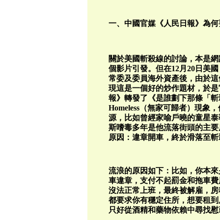
一、中國官媒《人民日報》為何
關於美國斬殺線的討論，本是網
個影片引發。但在12月20日美
常委及委員海外資產後，由於這
現這是一個好的炒作題材，於是官
報》轉發了《是誰劃下那條「斬
Homeless（無家可歸者）現象
源，比如曾經家喻戶曉的童星泰勒·
斯嗜毒多年是他流落街頭的主要原
原因：違章開車，終於滑落至斬
流浪的原因如下：比如，你本來
車違章，支付不起罰金和拖車費
沒法正常上班，最終被解雇，房
都要求你有穩定住所，想要租到
只好從酒精和藥物依賴中尋找慰