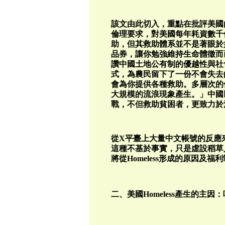
該文由此切入，重點在批評美國
倫理要求，對美國每年耗資數千
助，但其救助體系並不是著眼於
品券，讓你勉強維持生命體徵而
讚中國土地公有制的優越性與社
式，為農民留下了一份不會失去
會為你提供各種救助。多層次的
大規模的流浪現象產生。」中國
戰，不但救助貧困者，更致力於
從X平臺上大量中文帳號的反應
這種不基於事實，只是虛設稻草
將從Homeless形成的原因及
二、美國Homeless產生的主因