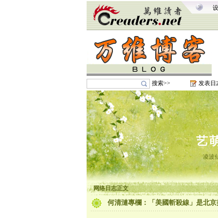
搜索>>
发表日
艺
凌波
网络日志正文
何清漣專欄：「美國斬殺線」是北京