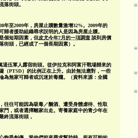
流落街頭。
：2008年至2009年，房屋止贖數量激增32%。2009年的
家可歸者援助組織尋求説明的人是因為房屋止贖。
是個短期因素，但
皮尤今年7月的一項調查
談到房價
落街頭，已經成了一個長期因素）。
0萬退伍軍人露宿街頭。從伊拉克和阿富汗戰場歸來的
礙（PTSD）的比例正在上升。由於無法應對，一些
淪為無家可歸者或沉迷於毒癮。（資料來源：全國
歸，往往可能因為吸毒／酗酒、遭受身體虐待、性取
家門，或者選擇離家出走。寄養家庭中的青少年在
往最終流落街頭，
內心飽受創傷。當他們前來尋求幫助時，所有可能的