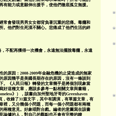
再有能力或意願伸出援手，使他們徹底孤立無援。
們經常會發現男男女女都背負著沉重的悲痛。毒癮和
所。他們對生死漠不關心。悲痛成了他們生活的絆
出路，不配再獲得一次機會，永遠無法擺脫毒癮，永遠
原因：2008-2009年金融危機的止貸造成的無家
的原因幾乎是美國長期存在的原因，沒有一條談到
下。《人民日報》轉發的文章幾乎是將個別現象當
寫好這種文章，應該多參考一點相關文章與書籍，
eless》），該書由加州聖地牙哥的Greenhaven
240頁，收錄了31篇文字，其中有講演，有單篇文章，有
章裡，又分幾個小問題，而每一個小問題都有兩種
的兩種意見。好象唱對台戲。編者的意圖寫在該書
見論據的人，對自己的觀點也不會有完整的瞭