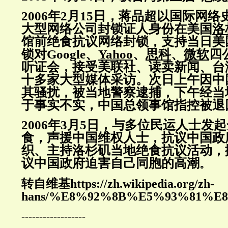
2006年2月15日，蒋品超以国际网
大型网络公司封锁证人身份在美国
洛
馆前绝食抗议网络封锁，支持当日美
锁对Google、
Yahoo
、
思科
、
微软
四
听证会，接受美联社、读卖新闻、台
十多家大型媒体采访
。次日上午因中
其骚扰，被当地警察逮捕，下午经当
于事实不实，中国总领事馆指控被退
2006年3月5日，与多位民运人士发
食，声援中国维权人士，抗议中国政
织、主持洛杉矶当地绝食抗议活动，
议中国政府迫害自己同胞的高潮
。
转自维基https://zh.wikipedia.org/zh-
hans/%E8%92%8B%E5%93%81%E
------------------