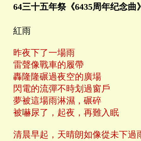
64三十五年祭《6435周年纪念曲
紅雨
昨夜下了一場雨
雷聲像戰車的履帶
轟隆隆碾過夜空的廣場
閃電的流彈不時划過窗戶
夢被這場雨淋濕，碾碎
被嚇尿了，起夜，再難入眠
清晨早起，天晴朗如像從未下過