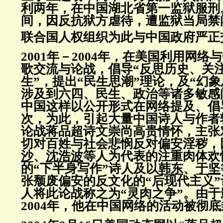
利两年，在中国湖北省第一监狱服刑。
间，因反抗狱方虐待，遭监狱当局禁
联合国人权组织为此与中国政府严正
2001年－2004年，在美国利用网
歌交流与论战，倡导“反思历史、关
生”，提出“民生思潮”理论，及“幻
涉及到六四、民生、政治等诸多敏感
中国这样以公开形式在网络提及、倡
次，为此，引起大量中国诗人与作者
论战蒋品超诗文崇尚高贵情怀，主张
切对百姓与社会悲悯反对偏安淫秽，
沙
、
沈浩波
等人为代表的注重肉体欢
的“下半身写作”诗人及以
韩东
、
于坚
张颓废偏安的反文化的“后现代主义
人将此论战称之为“灵肉之争”。由
2004年，他在中国网络的活动被彻