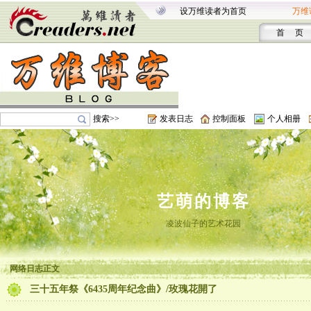
设万维读者为首页
万维
首 页
搜索>>
发表日志
控制面板
个人相册
艺萌的博客
凌波仙子的艺术花园
网络日志正文
三十五年祭《6435周年纪念曲》/玫瑰花開了