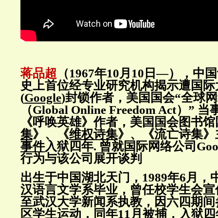
蒋品超
（1967年10月10日—），
史上首位经专业研究机构揭示遭国际
(
Google
)封锁作者，美国国会“全球
（Global Online Freedom Act
《呼唤英雄》作者，美国国会图书馆
集
》、《
维权诗集
》、《流亡诗集》
事件
入狱四年. 曾就国际网络公司Goo
行为与该公司展开谈判
出生于中国湖北天门，1989年6月，
汉语言文学系毕业，曾任校学生会宣
至武汉大学新闻系执教，因六四期间
区学生运动，同年11月被捕，入狱