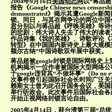
2004年9月16日
美国动态网
以“蒋品
报告《Google Chinese news censorsh
demonstrated》
揭示其遭Google新
锁。同日，与其在网争论的两位中国
君
分别以与蒋品超《呼唤英雄》等诗
的悲剧：伟大诗人失去了伟大的读者
作品诗集《我的英雄》、诗歌评论《
转型》在中国国内新诗史上最大规模奖
额尔古纳”中国诗歌双年展中获奖。
蒋品超被google封锁是国际网络史
机构揭示一位作者被国际大型网络公
于google违背其“不做坏事”（Do no 
次事件曾引起国际社会长时间广泛关
赖斯女士曾为此召开国务会议，美国
举行听政会。此次事件后国际社会各
开始正视网络封锁言论自由。
2005年4月14日，获台湾第三届“总