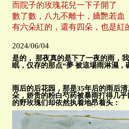
而院子的玫瑰花兒一下子開了
數了數，八九不離十，嬌艷若血
有六朵紅的，還有四朵，也是紅
2024/06/04
是的， 那夜真的是下了一夜的雨，
眠，仅存的那点“
夢 被這場雨淋濕，
雨后的后花园，那是35年后的雨后
朵，娇贵的粉白芍药被暴雨打得几乎
的野玫瑰们却依然执着地昂着头：