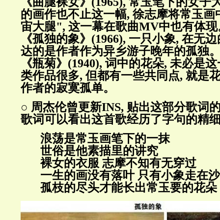
《曲腿裸女》(1965), 常玉笔下的女子
的画作也不止这一幅, 徐志摩将常玉画
宙大腿", 这一幕在歌曲MV中也有体现
《孤独的象》(1966), 一只小象, 在无
达的是作者作为异乡游子晚年的孤独
《瓶菊》(1940), 词中的花朵, 未必是
类作品很多, 但都有一些共同点, 就是花
作者的寂寞孤单。
○ 周杰伦曾更新INS, 贴出这部分歌词
歌词可以看出这首歌经历了字句的精
浪荡是常玉画笔下的一抹
世俗是他素描里的讲究
裸女的衣服 志摩不知有无穿过
一生的画没有落叶 只有小象走在
孤枝的尽头才能长出常玉要的花朵