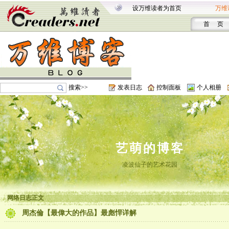
设万维读者为首页
万维
首 页
搜索>>
发表日志
控制面板
个人相册
艺萌的博客
凌波仙子的艺术花园
网络日志正文
周杰倫【最偉大的作品】最彪悍详解