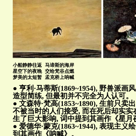
小船静静往返 马谛斯的海岸
星空下的夜晚 交给梵谷点燃
梦美的太短暂 孟克桥上呐喊
● 亨利·马蒂斯(1869~1954), 野兽派
造型简练, 但最初并不完全为人认可。
● 文森特·梵高(1853~1890), 生前只
不被当时的人们接受, 而在死后却实
生了巨大影响, 词中提到其画作《星月
● 爱德华·蒙克(1863~1944), 表现主
到其画作《呐喊》。