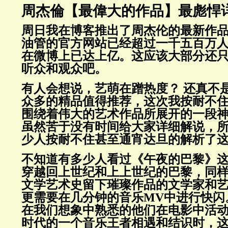
周杰倫【最偉大的作品】最彪悍
周日我在博客推出了周杰伦的最新作
油管的官方网站已经超过一千五百万
在微博上已达上亿。这应该大部分还
听众和观众吧。
有人会想说，艺萌在蹭热度？ 还真不
众多的精品值得推荐，这次我按耐不
围绕着伟大的艺术作品所展开的一段
虽然苦于没有时间给大家详细解说，
少人按耐不住甚至通宵达旦的解析了
不知道有多少人看过《午夜的巴黎》
穿越回上世纪和上上世纪的巴黎，同
文学艺术史留下璀璨作品的文学家和
更需要在几分钟的音乐MV中进行快闪
在我们想象中熟悉的他们在电影中活
时代的一个音乐王者相遇和结识时，