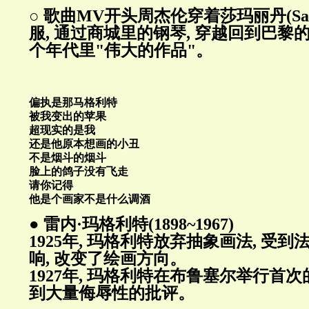
○ 歌曲MV开头周杰伦穿着莎玛丽丹(Samar
服, 通过商城里的钢琴, 穿越回到巴黎的1
个年代里"伟大的作品"。
偏执是那马格利特
被我变出的苹果
超现实的是我
还是他原本想画的小丑
不是烟斗的烟斗
脸上的鸽子没有飞走
请你记得
他是个画家不是什么调酒
● 雷内·玛格利特(1898~1967)
1925年, 玛格利特放弃抽象画法, 受
响, 改变了绘画方向。
1927年, 玛格利特在布鲁塞尔举行首
到大量侮辱性的批评。