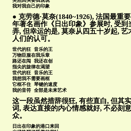
突然回头要我说说
我对我自己的印象
● 克劳德·莫奈(1840~1926), 法国最重
年著名画作《日出印象》参展时, 受
弄, 但幸运的是, 莫奈从四五十岁起, 
人们的认可。
世代的狂 音乐的王
万物臣服在我乐章
路还在闯 我还在创
指尖的旋律在渴望
世代的狂 音乐的王
我想我不需要画框
它框不住 琴键的速度
我的音符 全部是未来艺术
这一段虽然措辞很狂, 有些直白, 但其
词, 表达直接的内心情感就好, 不必刻
众。
日出在印象的港口来回