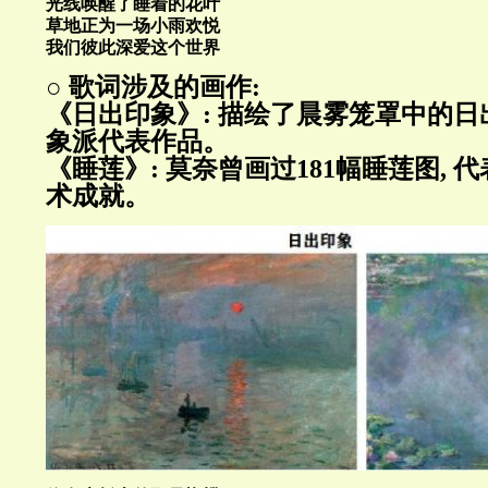
光线唤醒了睡着的花叶
草地正为一场小雨欢悦
我们彼此深爱这个世界
○ 歌词涉及的画作:
《日出印象》: 描绘了晨雾笼罩中的日
象派代表作品。
《睡莲》: 莫奈曾画过181幅睡莲图,
术成就。