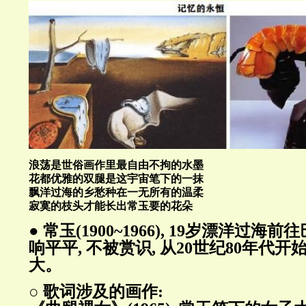
浪荡是世俗画作里最自由不拘的水墨
花都优雅的双腿是这宇宙笔下的一抹
飘洋过海的乡愁种在一无所有的温柔
寂寞的枝头才能长出常玉要的花朵
● 常玉(1900~1966), 19岁漂洋过海
响平平, 不被赏识, 从20世纪80年代开
大。
○ 歌词涉及的画作: