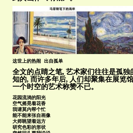
这世上的热闹 出自孤单
全文的点睛之笔, 艺术家们往往是孤独的
知的, 而许多年后, 人们却聚集在展览馆
一个时空的艺术称赞不已。
花园流淌的阳光
空气摇晃着花香
我请莫内帮个忙
能不能来张自画像
大师眺望着远方
研究色彩的形状