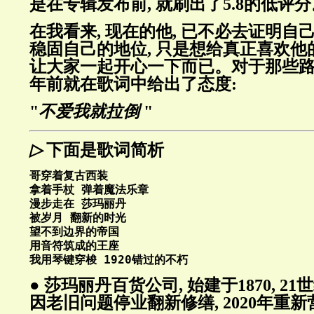
是在专辑发布前, 就刷出了5.8的低评分
在我看来, 现在的他, 已不必去证明自己
稳固自己的地位, 只是想给真正喜欢他
让大家一起开心一下而已。对于那些路
年前就在歌词中给出了态度:
"
不爱我就拉倒
"
▷
下面是歌词简析
哥穿着复古西装
拿着手杖 弹着魔法乐章
漫步走在 莎玛丽丹
被岁月 翻新的时光
望不到边界的帝国
用音符筑成的王座
我用琴键穿梭 1920错过的不朽
● 莎玛丽丹百货公司, 始建于1870, 21世
因老旧问题停业翻新修缮, 2020年重