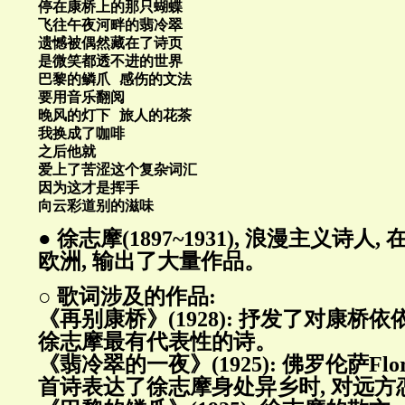
停在康桥上的那只蝴蝶
飞往午夜河畔的翡冷翠
遗憾被偶然藏在了诗页
是微笑都透不进的世界
巴黎的鳞爪 感伤的文法
要用音乐翻阅
晚风的灯下 旅人的花茶
我换成了咖啡
之后他就
爱上了苦涩这个复杂词汇
因为这才是挥手
向云彩道别的滋味
● 徐志摩(1897~1931), 浪漫主义诗人,
欧洲, 输出了大量作品。
○ 歌词涉及的作品:
《再别康桥》(1928): 抒发了对康桥依
徐志摩最有代表性的诗。
《翡冷翠的一夜》(1925): 佛罗伦萨Flore
首诗表达了徐志摩身处异乡时, 对远方