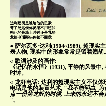
达利翘胡是谁给他的思索
弯了汤匙借你灵感不用还我
融化的是墙上时钟还是乳酪
龙虾电话那头你都不回我
● 萨尔瓦多·达利(1904~1989), 超
表人物, 现实中的形象常常是留着翘胡
○ 歌词涉及的画作:
《记忆的永恒》(1931), 平静的风景中
时钟。
○ 龙虾电话: 达利的超现实主义不仅体
电话是他的装置艺术, "
我不能明白, 
点一份烤龙虾的时候, 上来的永远不
"。