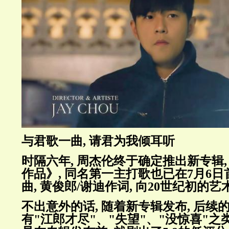
与君歌一曲, 请君为我倾耳听
时隔六年, 周杰伦终于确定推出新专辑,
作品》, 同名第一主打歌也已在7月6日
曲, 黄俊郎/谢迪作词, 向20世纪初的
不出意外的话, 随着新专辑发布, 后续的
有"江郎才尽"、"失望"、"没惊喜"之