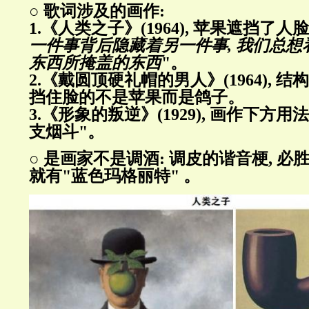
○ 歌词涉及的画作:
1.《人类之子》(1964), 苹果遮挡了人脸,
一件事背后隐藏着另一件事, 我们总
东西所掩盖的东西
"。
2.《戴圆顶硬礼帽的男人》(1964), 
挡住脸的不是苹果而是鸽子。
3.《形象的叛逆》(1929), 画作下方
支烟斗"。
○ 是画家不是调酒: 调皮的谐音梗, 
就有"蓝色玛格丽特" 。