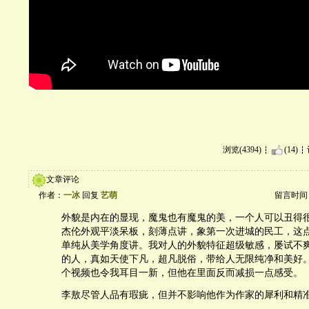
浏览(4394)
(14)
文章评论
作者：
一冰
回复
艺萌
留言时间：20
外貌是内在的显现，魔鬼也有魔鬼的美，一个人可以丑得
杰伦外观平淡呆板，刻薄点讲，象第一次进城的民工，这
单纯从美学角度讲。我对人的外貌特征超级敏感，屡试不
的人，真如天使下凡，超凡脱俗，带给人无限纯净和美好
个视频也令我耳目一新，但他在里面反而减损一点感受。
李敖尽管人品有瑕疵，但并不影响他作为作家的犀利和精