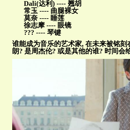
Dali(达利) ---- 翘胡
常玉 ---- 曲腿裸女
莫奈 ---- 睡莲
徐志摩 ---- 眼镜
??? ---- 琴键
谁能成为音乐的艺术家, 在未来被铭刻
朗? 是周杰伦? 或是其他的谁? 时间