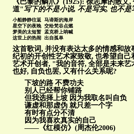
《巴黎的鳞爪》(1925): 徐志摩的散文
道"
写下的不是小说, 不是写实, 也不
小船静静往返 马谛斯的海岸
星空下的夜晚 交给梵谷点燃
梦美的太短暂 孟克桥上呐喊
这世上的热闹 出自孤单
这首歌词, 并没有表达太多的情感和故事
纪初的开创性艺术家致敬, 也希望自己和
艺术开创者, "我的音符, 全部是未来艺
也好, 自负也罢, 又有什么关系呢?
下坡的路 不费功夫
别人已经帮你铺路
但我选择上坡 因为我取名叫自负
谦虚和那虚伪 就只差一个字
有时有点分不清
因为我喜欢真实的自己
——《红模仿》(周杰伦2006)