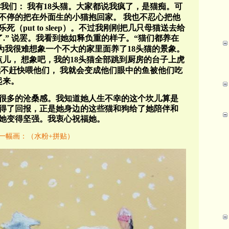
诉我们：
我有
18
头猫。大家都说我疯了，是猫痴。可
不停的把在外面生的小猫抱回家。
我也不忍心把他
乐死（
put to sleep
）。不过我刚刚把几只母猫送去给
了
.”
说罢。我看到她如释负重的样子。“猫们都养在
为我很难想象一个不大的家里面养了
18
头猫的景象。
点儿，
想象吧，我的
18
头猫全部跳到厨房的台子上虎
我不赶快喂他们，
我就会变成他们眼中的鱼被他们吃
起来。
很多的沧桑感。我知道她人生不幸的这个坎儿算是
得了回报，正是她身边的这些猫和狗给了她陪伴和
她变得坚强。我衷心祝福她。
一幅画：（水粉+拼贴）