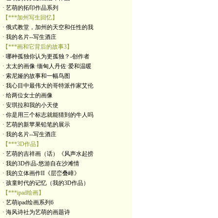
· 艺萌的拓印作品系列
【***加州写生回忆】
· 俄式教堂，加州的天空和任性的我
· 我的名片--写生酒庄
【***画和它背后的故事3】
· 哪种孤独你认为更孤独？-创作者
· 太太的画像·缅甸人丹佐·爱和温暖
· 索尼娅的故事和一幅鸟图
· 我心目中最伟大的哥特派作家艾伦
· 给两位女士的画像
· 安琪拉和我的小天使
· 你是用三个标志就能猜到的牛人吗
· 艺萌的新苹果铅笔的展示
· 我的名片--写生酒庄
【***3D作品】
· 艺萌的吉祥画（话）《风声水起捞
· 我的3D作品-悠游自在沙滩情
· 我的立体画作II《层峦叠嶂》
· 孩童时代的记忆（我的3D作品）
【***ipad绘画】
· 艺萌ipad绘画系列6
· 海风诗社为艺萌的画题诗