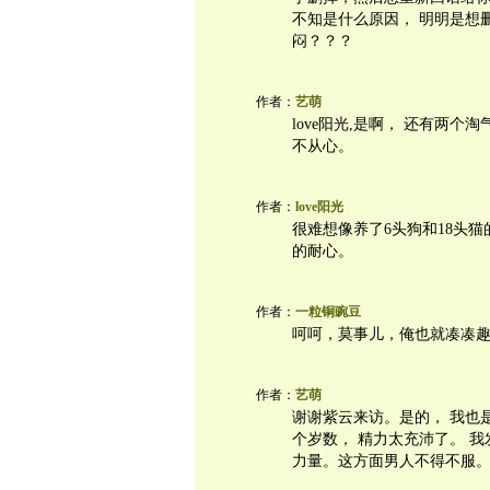
不知是什么原因， 明明是想
闷？？？
作者：
艺萌
love阳光,是啊， 还有两
不从心。
作者：
love阳光
很难想像养了6头狗和18头
的耐心。
作者：
一粒铜豌豆
呵呵，莫事儿，俺也就凑凑
作者：
艺萌
谢谢紫云来访。是的， 我也
个岁数， 精力太充沛了。 
力量。这方面男人不得不服