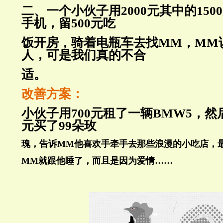
二、一个小伙子用
2000
元其中的
1500
手机，留
500
元吃
饭开房，骑着电瓶车去找
MM
，
MM
人，可是我们真的不合
适。
改善方案：
小伙子用
700
元租了一辆
BMW5
，然
元买了
99
朵玫
瑰
，告诉
MM
他喜欢手牵手去那些浪漫的小吃店，
MM
就跟他睡了，而且是因为爱情
……