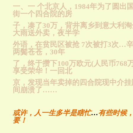
一、
一
个北京人，
1984
年为了圆出
街一个四合院的房
子，凑了
30
万，背井离乡到意大利淘
大雨送外卖，夜半学
外语，在贫民区被抢
7
次被打
3
次
…
两鬓苍苍，
30
年
了，终于攒下
100
万欧元
(
人民币
768
享受荣华！一回北
京，发现当年卖掉的四合院现中
介挂
间崩溃了
……
或许，人一生多半是瞎忙
…
有些时候
要！