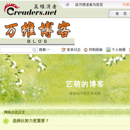
设万维读者为首页
万维
首 页
搜索>>
发表日志
控制面板
个人相册
艺萌的博客
凌波仙子的艺术花园
网络日志正文
选择比努力更重要？