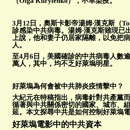
（Olga Kurylenko），不幸染疫。
3月12日，奧斯卡影帝湯姆‧漢克斯（Tom
診感染中共病毒。湯姆‧漢克斯雖現已
上說，他和妻子仍居家隔離，以免把
人。
至4月6日，美國確診的中共病毒人數逾
萬人，其中，均不乏好萊塢明星。
好萊塢為何會被中共肺炎疫情擊中？
大紀元在特稿指出，病毒針對共產黨
循著與中共關係密切的國家、城市、
延。本文探尋中共是如何控制好萊塢
好萊塢電影中的中共資本