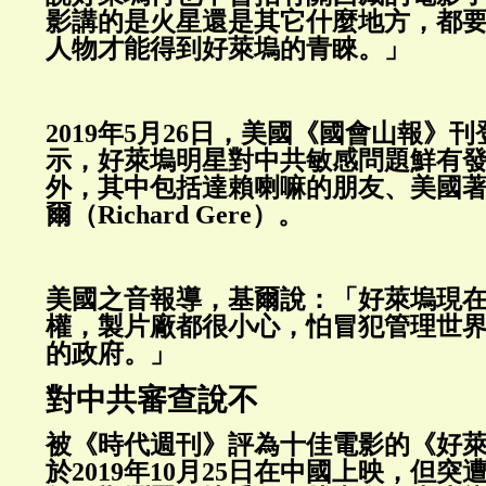
影講的是火星還是其它什麼地方，都
人物才能得到好萊塢的青睞。」
2019年5月26日，美國《國會山報》
示，好萊塢明星對中共敏感問題鮮有
外，其中包括達賴喇嘛的朋友、美國著
爾（Richard Gere）。
美國之音報導，基爾說：「好萊塢現
權，製片廠都很小心，怕冒犯管理世
的政府。」
對中共審查說不
被《時代週刊》評為十佳電影的《好
於2019年10月25日在中國上映，但