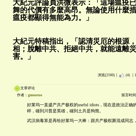
大紀元評論員洪微表示：「這場瘟疫
舞的代價有多麼高昂。無論使用什麼
瘟疫都顯得無能為力。」
大紀元特稿指出，「認清災厄的根源
相；脫離中共、拒絕中共，就能遠離
害。」
浏览(2160)
(4)
文章评论
作者：
gmuoruo
留言时间：20
好莱坞一直盛产共产极权的useful idiots，现在是政治正
样，碰到川普是英雄，碰到土共是狗熊。
武汉病毒算是再给好莱坞一大棒：跟共产极权厮混成同志