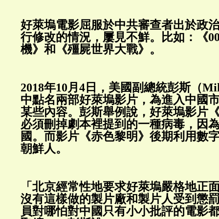
好萊塢電影屈服於中共審查者出於政
行修改的情況，屢見不鮮。比如：《0
機》和《殭屍世界大戰》。
2018年10月4日，美國副總統彭斯（Mik
中點名兩部好萊塢影片，為進入中國
某些內容。彭斯舉例說，好萊塢影片
必須刪掉劇本裡提到的一種病毒，因
國。而影片《赤色黎明》後期利用數
朝鮮人。
「北京經常性地要求好萊塢嚴格地正
沒有這樣做的製片廠和製片人受到懲
員對哪怕對中國只有小小批評的電影