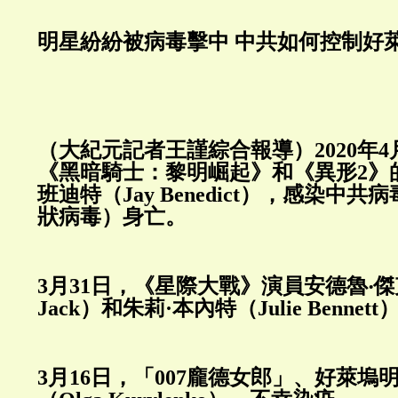
明星紛紛被病毒擊中 中共如何控制好
（大紀元記者王謹綜合報導）2020年4
《黑暗騎士：黎明崛起》和《異形2》
班迪特（Jay Benedict），感染中
狀病毒）身亡。
3月31日，《星際大戰》演員安德魯‧傑克
Jack）和朱莉·本內特（Julie Benne
3月16日，「007龐德女郎」、好萊塢