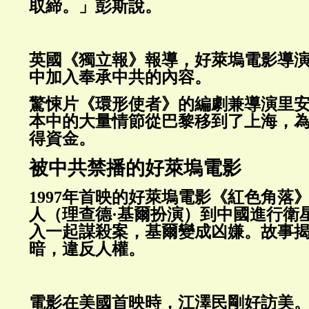
取締。」彭斯說。
英國《獨立報》報導，好萊塢電影導
中加入奉承中共的內容。
驚悚片《環形使者》的編劇兼導演里安
本中的大量情節從巴黎移到了上海，
得資金。
被中共禁播的好萊塢電影
1997年首映的好萊塢電影《紅色角落
人（理查德·基爾扮演）到中國進行衛
入一起謀殺案，基爾變成凶嫌。故事
暗，違反人權。
電影在美國首映時，江澤民剛好訪美