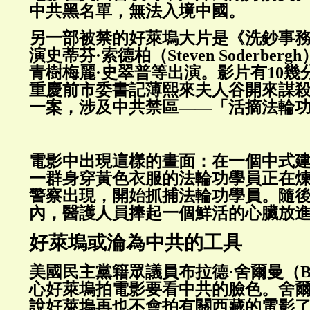
中共黑名單，無法入境中國。
另一部被禁的好萊塢大片是《洗鈔事
演史蒂芬·索德柏（Steven Soderbe
青樹梅麗·史翠普等出演。影片有10幾
重慶前市委書記薄熙來夫人谷開來謀
一案，涉及中共禁區——「活摘法輪
電影中出現這樣的畫面：在一個中式
一群身穿黃色衣服的法輪功學員正在
警察出現，開始抓捕法輪功學員。隨
內，醫護人員捧起一個鮮活的心臟放
好萊塢或淪為中共的工具
美國民主黨籍眾議員布拉德·舍爾曼（Brad
心好萊塢拍電影要看中共的臉色。舍
說好萊塢再也不會拍有關西藏的電影