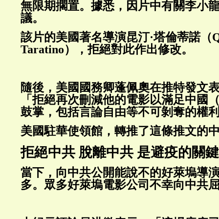
無限期擱置。據悉，因片中有關李小
議。
該片的美國著名導演昆汀·塔倫蒂諾（Que
Taratino），拒絕對此作出修改。
隨後，美國國務卿蓬佩奧在推特發文
「拒絕再次刪減他的電影以滿足中國
鼓掌，包括言論自由等不可剝奪的權
美國駐華使領館，轉推了這條推文的
拒絕中共 脫離中共 是避疫的關鍵
當下，向中共公開能說不的好萊塢導
多。眾多好萊塢電影公司不幸向中共