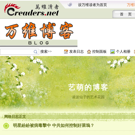
设万维读者为首页
万维
首 页
搜索>>
发表日志
控制面板
个人相册
艺萌的博客
凌波仙子的艺术花园
网络日志正文
明星紛紛被病毒擊中 中共如何控制好萊塢？