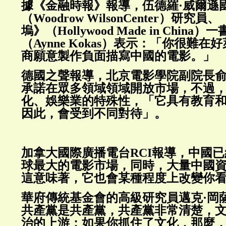
據《金融時報》報導，伍德羅·威爾遜
（Woodrow WilsonCenter）研
塢》（Hollywood Made in Chin
（Aynne Kokas）表示：「你很難
商願意製作負面描寫中國的電影。」
德國之聲報導，北京電影學院副院長
承諾在眾多領域領域開放市場，不過
化、娛樂業的特殊性，「它具有教育
因此，會受到不同對待」。
加拿大國際廣播電台RCI報導，中國
球最大的電影市場，同時，大量中國
這意味著，它也會某種程度上改變你
華府傳統基金會的高級研究員邁克·岡
共產黨是共產黨，共產黨非常清楚，
治的上游；如果你抓住了文化，那麼