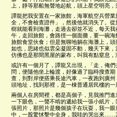
上，靜等那船無聲地起航，頭上星空明亮，
譚龍把我安置在一家旅館，海軍航空兵營業
全，不會檢查證件」，然後他就消失了。從
樹就能看到海灘，走過去卻並不近，每天我
午，走回旅館，會路徑一個面攤，要一碗海
旅館食堂伙食；但是無聊地躺在海灘上，頭
如也，思緒也似雲朵凝固不動，幾天下來，
仿佛也是那間黑屋的蒙布，叫我有點窒息，
或許有一個月了，譚龍又出現，「走，俺們
問，便隨他坐上輪渡，好像過了臨時搜查期
查，到對岸便搭乘長途汽車，一夜跑到廣州
頭地址，找到那裡，是一棟普通居民樓的一
兩個人在房間裡，都是高個子，見我推門進
一下眼色，一聲不啃的遞給我一張小紙片，
張照片，那照片是幾個孩子在玩耍，我一眼
中，一股驚怵擊中全身，我哇的哭出來……