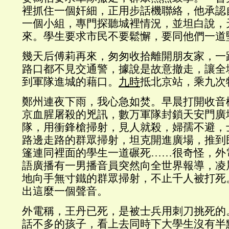
裡抓住一個奸細，正用步話機聯絡，他承認
一個小組，專門探聽城裡情況，並坦白說，
來。學生要求市民不要鬆懈，要同他們一道
幾天后傅莉再來，匆匆收拾離開朋友家，一
路口都不見交通警，據說是故意撤走，讓全
到軍隊進城的藉口。
九時
抵北京站，乘九次
鄭州連夜下雨，我心急如焚。早晨打開收音
京血腥屠殺的兇訊，數万軍隊封鎖天安門廣
隊，用衝鋒槍掃射，見人就殺，婦孺不避，
路邊走路的群眾掃射，坦克開進廣場，推到
篷連同裡面的學生一道碾死……很奇怪，外
語廣播有一男播音員突然向全世界報導，凌
地向手無寸鐵的群眾掃射，不止千人被打死
出這麼一個聲音。
外電稱，王丹已死，是被士兵用刺刀挑死的
話不多的孩子，看上去同時下大學生沒有半