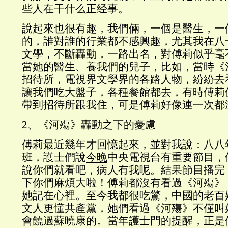
些人在干什么正经事。
說起來也很有趣，我們倆，一個是醫生，一
的，誰對誰的行業都不感興趣，尤其我在八
文學，不斷轟動，一路出名，對傅莉似乎毫
當她的醫生、養我們的兒子，比如，當時《
招待所，電視界文學界的各路人物，紛紛去
讓我們吃大盤子，各種餐館都去，有時傅莉
帶到招待所跟我住，可是傅莉好像連一次都
2、《河殤》轟動之下的憂慮
傅莉最近幾年才回憶起來，並對我說：八八
班，護士們說
今晚
中央電視台有重要節目，
說你們就看吧，病人有我呢。結果節目播完
下你們麻煩大啦！傅莉都沒有看過《河殤》
她記在心裡。至今我都很吃驚，中國的老百
文人更懂共產黨，她們看過《河殤》不僅叫
會饒過蘇曉康的。當年護士門的提醒，正是