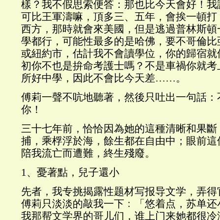
樣？我不假思索便答：那也比今天會好！我
可比王軍濤嘛，頂多三、五年，會挨一頓打
西方，那時就會來美國，但是逃過普林斯頓
學都行，可能性最多的是哈佛，要不哥倫比
或紐約市，估計我不會讀學位，你的歸宿就
初你不也是拚命考護士嗎？不是車禍你就考
所好中學，因此不會比今天差……。
傅莉一聲不吭地聽著，然後只吐出一句話：
你！
三十七年前，恰恰因為她的這種清晰和果斷
捕，乘桴浮於海，餘生都在自由中；眼前這
陪我流亡而遭難，終生殘廢。
1、憂著點，兒子還小
先者，我专挑揭露性题材写报导文学，弄得
傅莉只淡淡的敲我一下﹕「悠着点，苏单还
我那帮文学界的哥儿们，谁上门来她都很冷