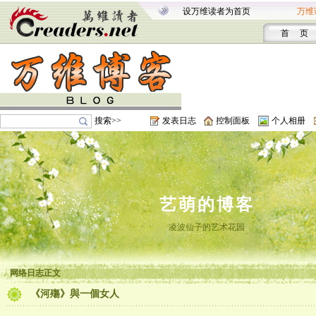
设万维读者为首页
万维
首 页
搜索>>
发表日志
控制面板
个人相册
艺萌的博客
凌波仙子的艺术花园
网络日志正文
《河殤》與一個女人