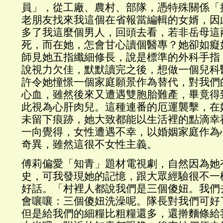
員」，從工廠、農村、部隊，憑特殊關係「
老朋友找來我這個在省報當編輯的女婿，因
多了我這麼個男人，回頭去看，若非岳母這
死，而在她，怎會甘心讀個醫專？她卻如癡
師見她五指纖細修長，說是標準的外科手指
說視力欠佳，默默讀完之後，想做一個兒科
許令她憧憬一個家庭願景作為替代，對我們
心血，雖然後來又遭遇雙胞胎難產，畢竟得
此視為心肝肉兒。這種連番的厄運襲擊，在
未留下痕跡，她大致都能以生活裡的點滴幸
一向覺得，女性遭遇不幸，以婚姻家庭作為
奇異，雖然這很不女性主義。
傅莉偏愛「知青」題材電視劇，自然因為她
史，可我發現她的記憶，跟大眾經驗很不一
好話。「村裡人都說我們是三個傻妞。我們
會嚷嚷：三個傻妞洗澡呢。隊長對我們可好
但是給我們的細糧比粗糧還多，還擀麵條給