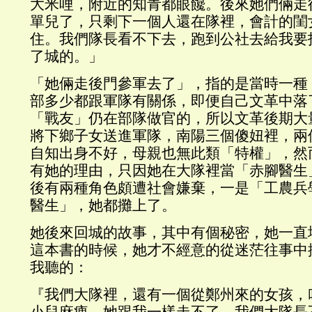
大米哩，附近的知青都眼饞。後來她們倆走
單兒了，只剩下一個人還在隊裡，會計的閨
住。我們隊長看不下去，跑到公社去給我要
了城的。」
「她倆走後門參軍去了」，指的是當時一種
部多少都跟軍隊有關係，即便自己文革中落
「戰友」仍在部隊做官的，所以文革後期大
將下鄉子女送進軍隊，南陽三個傻妞裡，兩
自知出身不好，母親也無此類「特權」，然
有她的理由，只因她在大隊裡當「赤腳醫生
後有兩種角色頗遭社會嫌棄，一是「工農兵
醫生」，她都攤上了。
她後來回城的故事，其中有個秘密，她一直
這本書的時候，她才不經意的從迷茫往事中
我聽的：
『我們大隊裡，還有一個從鄭州來的女孩，