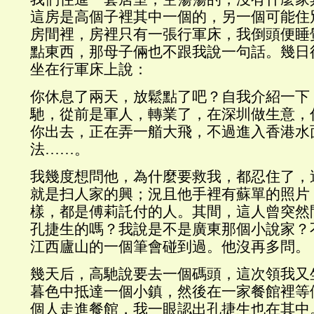
這房是高個子裡其中一個的，另一個可能住
房間裡，房裡只有一張行軍床，我倒頭便睡
點東西，那母子倆也不跟我說一句話。幾日
坐在行軍床上說：
你休息了兩天，放鬆點了吧？自我介紹一下
馳，從前是軍人，轉業了，在深圳做生意，
你出去，正在弄一艏大飛，不過進入香港水
法……。
我幾度想問他，為什麼要救我，都忍住了，
就是扫人家的興；況且他手裡有蘇單的照片
樣，都是傅莉託付的人。其間，這人曾突然
孔捷生的嗎？我說是不是廣東那個小說家？
江西廬山的一個筆會碰到過。他沒再多問。
幾天后，高馳說要去一個碼頭，這次領我又
暮色中抵達一個小鎮，然後在一家餐館裡等
個人走進餐館，我一眼認出孔捷生也在其中