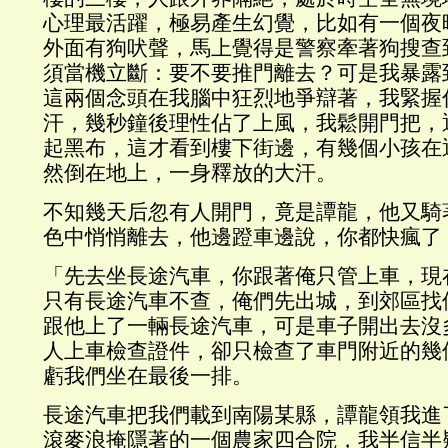
心理最活躍，極易產生幻覺，比如有一個夜
外面有狗吠聲，馬上覺得是警察牽著狗搜查
須當機立斷：要不要推門離去？可是我暴露
這兩個念頭在我腦中狂烈地爭辯著，我緊握
汗，幾秒鐘後理性佔了上風，我鬆開門把，
起黑布，這才看到樓下街邊，有幾個小孩在
然倒在地上，一身釋放的大汗。
不知幾天后忽有人開門，竟是譚龍，他又騎
色中悄悄離去，他邊蹬車邊說，你都快瘋了
「先去坐長途汽車，你跟著俺只管上車，現
只有長途汽車不查，俺們先出城，到郊區找
跟他上了一輛長途汽車，可是車子開出去沒
人上車檢查證件，卻只檢查了車門附近的幾
虧我們坐在最後一排。
長途汽車把我們載到南陽某縣，譚龍領我進
滾麥浪掩隱著的一個農家四合院，我半信半