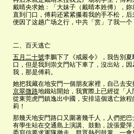
戴晴央求她﹕「大妹子（戴晴本姓傅），妳
直到门口，傅莉还紧紧攥着我的手不松，后
便因了这趟广场之行，中共「赏」了我一个
二、百天逃亡
五月二十號
李鵬下了《戒嚴令》，我告別夏
口，但是我到崇文門站下車了，沒出站，因
我，那是傅莉。
她把我藏在地安門一個朋友家裡，自己去安
京翠微路
地鐵站開始，我實際上已經從「人
從東莞虎門鎮逸出中國，安排這個逃亡旅程
莉！
那幾天地安門路口又圍著幾千人，人們把巴
有學生站在交通島上演講、鼓動，說張愛萍
委寫信要求軍隊撤走，群眾熱烈鼓掌。一會