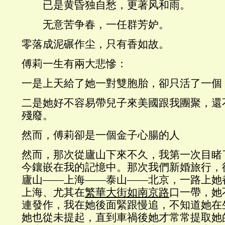
已是黄昏独自愁，更著风和雨。
无意苦争春，一任群芳妒。
零落成泥碾作尘，只有香如故。
傅莉一生有兩大悲慘：
一是上天給了她一對雙胞胎，卻只活了一個
二是她好不容易帶兒子來美國跟我團聚，還
殘廢。
然而，傅莉卻是一個金子心腸的人
然而，那次從廬山下來不久，我第一次目睹
今鑲嵌在我的記憶中。那次我們新婚旅行，
廬山——上海——泰山——北京，一路上她
上海、尤其在
繁華大街如南京路
口一帶，她
連發作，我在她後面緊跟慢追，不知道她在
她也從未提起，直到車禍後她才常常提取她