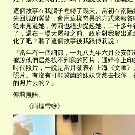
這個故事在我腦子裡轉了幾天。當初在南陽
先回城的冀蘭，會用這樣奇異的方式來報答
從未見過她，傅莉也絕少提起她，二十多年
了，還在一場大屠殺之前、政府對我發出通
化了吧？聽了這個故事後我跟傅莉說：
『當年有一個細節，一九八九年六月公安部
據說他們居然找不到我的照片，通緝令上印
時代照片，一說是當月發表在上海《文匯》
照片。有沒有可能冀蘭的妹妹突然去找你，
的照片去的？』
傅莉無語。
——《雨煙雪鹽》