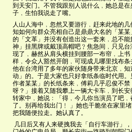
到天安门。不管我跟别人说什么﹐她总是在
子﹐生怕我说走了嘴。
人山人海中﹐忽然又要游行﹐赶来此地的几
知如何向群众亮相自己是鼎鼎大名的「某某
的「文革」并没有创造出这一套来﹐总不能
神」挂黑牌或戴顶高帽吧﹖焦急间﹐只见台
现了﹐赫然从肩头横挂到腰部一布帘﹐上书
样﹐令众人豁然开朗﹐可现成儿哪里找布条
他在台湾用了多年的家伙随身带来北京﹐知
动」的。于是大家也只好拿纸条临时代用。
作者某某」的长纸条来﹐傅莉几乎忍俊不禁
呀？」接着又随我攀上一辆大卡车﹐到长安
转家中﹐她说﹕「得﹐今儿你当演员了吧﹐
了。别再给我出门﹗ 」她也干脆坐在家里
把我随便拉走。她认真了。
几日后又有人来硬拽我去「自行车游行」，
门外的广电总局，
顺长安街一路骑到朝阳门