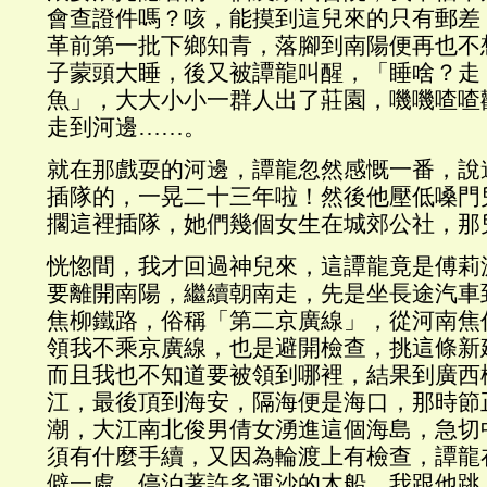
會查證件嗎？咳，能摸到這兒來的只有郵差
革前第一批下鄉知青，落腳到南陽便再也不
子蒙頭大睡，後又被譚龍叫醒，「睡啥？走
魚」，大大小小一群人出了莊園，嘰嘰喳喳
走到河邊……。
就在那戲耍的河邊，譚龍忽然感慨一番，說
插隊的，一晃二十三年啦！然後他壓低嗓門
擱這裡插隊，她們幾個女生在城郊公社，那
恍惚間，我才回過神兒來，這譚龍竟是傅莉
要離開南陽，繼續朝南走，先是坐長途汽車
焦柳鐵路，俗稱「第二京廣線」，從河南焦
領我不乘京廣線，也是避開檢查，挑這條新
而且我也不知道要被領到哪裡，結果到廣西
江，最後頂到海安，隔海便是海口，那時節
潮，大江南北俊男倩女湧進這個海島，急切
須有什麼手續，又因為輪渡上有檢查，譚龍
僻一處，停泊著許多運沙的木船，我跟他跳