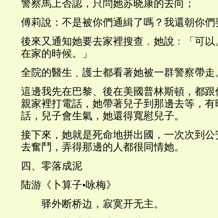
警察馬上否認，只問她苏晓康的去向；
傅莉說：不是被你們通緝了嗎？我還朝你們
後來又通知她要去家裡搜查﹐她說﹕「可以
在家的時候。」
全院的醫生﹑護士都看著她被一群警察帶走
這邊我先在巴黎、後在美國普林斯頓，都跟
親家裡打電話，她帶著兒子到那邊去等，有
話，兒子會生氣，她還得寬慰兒子。
接下來，她就是死命地拼出國，一次次到公
去奮鬥，弄得那邊的人都很同情她。
四、零落成泥
陆游《卜算子•咏梅》
驿外断桥边，寂寞开无主。