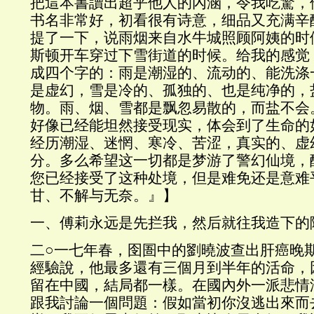
把這本書讀出超乎他人的內涵，令我吃驚，
书名非常好，初看很有诗意，细品又充满辛
提了一下，说雨烟来自水牛城照顾阿姨的时
斯顿开车穿过下雪街道的时候。给我的感觉
成四个字的：雨是潮湿的、流动的、能洗涤
是虚幻，雪是冷的、孤独的、也是纯净的，
物。雨、烟、雪都是飘忽易散的，而盐不会
好像已经能坦然接受现实，体会到了生命的
经历潮湿、迷惘、寒冷、苦涩，真实的、虚
分。多么希望这一切都是梦游了警幻仙境，
您已经接受了这种处境，但是难免还是意难
甘、不解与无奈。』】
一、傅莉永远是先拦我，然后就往我造下的
二○一七年春，囹圄中的劉曉波查出肝癌晚
經驗說，他最多還有三個月到半年的活命，
留在中國，結局都一樣。在國內外一派悲情
跟我討論一個問題：假如當初你沒逃出來而