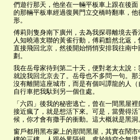
們遊行那天，他坐在一輛平板車上跟在後面
的那輛平板車經過復興門立交橋時翻車，他
形。
傅莉則隻身南下廣州，去為我探尋離境去香
人知曉港支聯的黃雀行動，傅莉黯然北返，
直接飛回北京，然後開始悄悄安排我往南中
劃。
我在岳母家待到第二十天，便對老太太說：
就說我回北京去了。岳母也不多問一句。那
沒有離開這座城市，而是有個叫譚龍的人（
自行車把我馱到另一個住處。
「六四」後我的秘密逃亡，曾在一間黑屋裡
接近瘋了，就是想活下來。可是，當覺得活
候，你才會有撒手的衝動。這大概就是黑洞
窗戶都用黑布蒙上的那間黑屋，其實在鬧市
樓的三樓，人跟外界隔絕，處於時空全無境