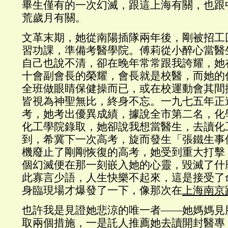
畢生僅有的一次幻滅，跟這上海有關，也跟
荒歲月有關。
文革末期，她從南陽插隊兩年後，剛被招工
習功課，準備考醫學院。傅莉從小醉心當醫
自己也說不清，卻在晚年常常跟我誇耀，她
十會副會長的榮耀，會長就是校醫，而她的
全班做眼睛保健操而已，或在校運動會其間
皆視為神聖無比，終身不忘。一九七五年正
考，她考出優異成績，據說全市第二名，化
化工學院錄取，她卻說我想當醫生，去讀化
到，希冀下一次高考，旋而發生「張鐵生事
機廢止了剛剛恢復的高考，她受到重大打擊
個幻滅便在那一刻嵌入她的心靈，毀滅了什
此寡言少語，人生快樂不起來，這是接受了
身臨現場才爆發了一下，像那次在
上海南京
也許我是見證她悲涼的唯一者——她媽媽見
取兩個措施，一是託人推薦她去讀開封醫專