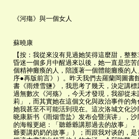
《河殤》與一個女人
蘇曉康
【按：我從來沒有見過她笑得這麼甜，整整
昏迷一個多月中醒過來以後，她一直是悲苦
個精神癱瘓的人，陪護著一個體能癱瘓的人
序●再版前言》）。昨天我們去羅蘭岡圖書
書《雨煙雪鹽》，我思考了幾天，決定講標
過無數次《河殇》，今天才發現，我卻從未
莉」，而其實她在這個文化與政治事件的角
她我甚至不可能活到現在。這次洛城文化沙
晓康新书《雨烟雪盐》发布会暨演讲」，沙
的海報更絕：「聽爺爺講那過去的故事」，
爺要講奶奶的故事」）；而跟我对谈的，是