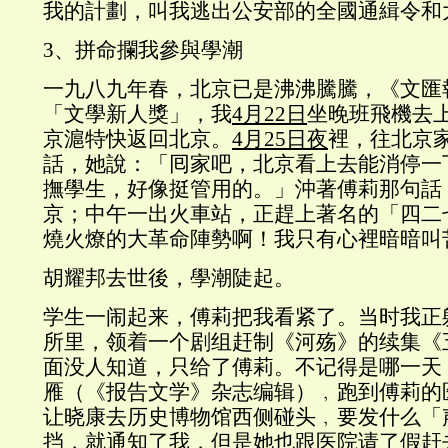
我的計劃，叫我逃出公安部的全國通緝令和
3、拼命攔我參與學潮
一九八九年春，北京已是沸沸騰騰，《文匯
「文學新人獎」，我
4月22日
坐晚班飛機去上
京滬特快返回北京。
4月25日夜
裡，往北京
話，她說：「囘家吧，北京看上去能消停一
撫學生，好像挺管用的。」沖著傅莉那句話
京；中午一出火車站，正趕上著名的「四二
燒火燎的大革命陣勢啊！我只有心裡暗暗叫
胡耀邦去世後，學潮陡起。
学生一闹起来，傅莉把我看紧了。当时我正
所里，领着一个剧组赶制《河殇》的续集《
面没人知道，只给了傅莉。不记得是哪一天
雁（《报告文学》杂志编辑）﹐跑到傅莉的
让晓康去历史博物馆西侧碰头﹐要发什么「
挡，就通知了我，但是她也跟医院请了假赶