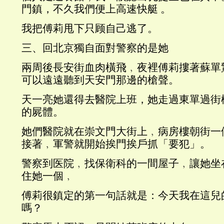
門鎮，不久我們便上高速快艇 。
我把傅莉甩下只顾自己逃了。
三、回北京獨自面對警察的是她
兩周後長安街血肉橫飛﹐夜裡傅莉摟著蘇單
可以遠遠聽到天安門那邊的槍聲。
天一亮她還得去醫院上班，她走過東單過街
的屍體。
她們醫院就在崇文門大街上﹐病房樓朝街一
接著﹐軍警就開始挨門挨戶抓「要犯」。
警察到医院﹐找保衛科的一間屋子﹐讓她坐
住她一個﹐
傅莉很鎮定的第一句話就是：今天我在這兒
嗎？