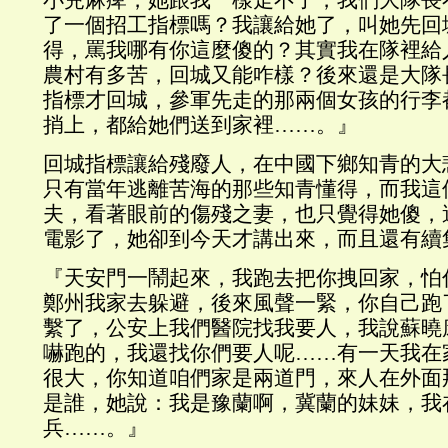
小兒麻痺，她跟我一樣走不了，我們大隊長
了一個招工指標嗎？我讓給她了，叫她先回
得，罵我哪有你這麼傻的？其實我在隊裡給
農村有多苦，回城又能咋樣？後來還是大隊
指標才回城，參軍先走的那兩個女孩的行李
捎上，都給她們送到家裡……。』
回城指標讓給殘廢人，在中國下鄉知青的大
只有當年逃離苦海的那些知青懂得，而我這
夫，看著眼前的傷殘之妻，也只覺得她傻，
電影了，她卻到今天才講出來，而且還有續
『天安門一鬧起來，我跑去把你拽回家，怕
鄭州我家去躲避，後來風聲一緊，你自己跑
繫了，公安上我們醫院找我要人，我說蘇曉
嚇跑的，我還找你們要人呢……有一天我在
很大，你知道咱們家是兩道門，來人在外面
是誰，她說：我是豫蘭啊，冀蘭的妹妹，我
兵……。』