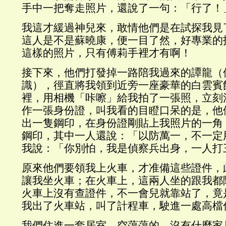
手中一把奪走照片，還說了一句：「行了！
我這才緩過神兒來，敢情他們是在試探我見
這人是不是蘇曉康，便一目了然，好專業的
這樣的照片，只有傅莉手裡才有啊！
接下來，他們打發掉一路陪我過來的譚龍（
識），徑直將我領到近旁一座豪華的白雲賓
裡，用相機「咔嚓」給我拍了一張照，立刻
作一張身份證，叫我看的目瞪口呆的是，他
出一隻鋼印，在身份證剛貼上我照片的一角
鋼印，其中一人還說：「以防萬一，不一定
我說：「你別怕，我是偵察兵出身，一人打
原來他們要領我上火車，才准備這些證件，
讓我坐火車；在火車上，這兩人坐的跟我都
火車上沒有查證件，不一會兒就靠站了，竟
我出了火車站，叫了計程車，駛進一處高檔
我們住進一套居室，空蕩蕩的，沒有什麼家