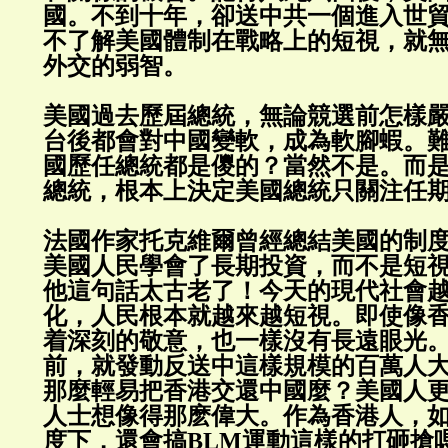
國。不到十年，卻送中共一個進入世
不了解美國體制在戰略上的短視，就
外交的弱智。
美國過去歷屆總統，無論競選前怎樣
台後都會對中國變軟，成為軟腳蝦。難
國歷任總統都是儍的？當然不是。而
總統，根本上決定美國總統只關注任
法國作家托克維爾曾經總結美國的制
美國人民學會了長期投資，而不是短
他這句話太古老了！今天的現代社會
化，人民根本就越來越短視。即使像
着深刻的敬意，也一樣沒有長遠眼光
前，就發動反送中這樣規模的百萬人
那麼輕易把香港交還中國麼？美國人
人士想像得那麽偉大。作為香港人，
度下，還會搞BLM運動這樣的打砸搶