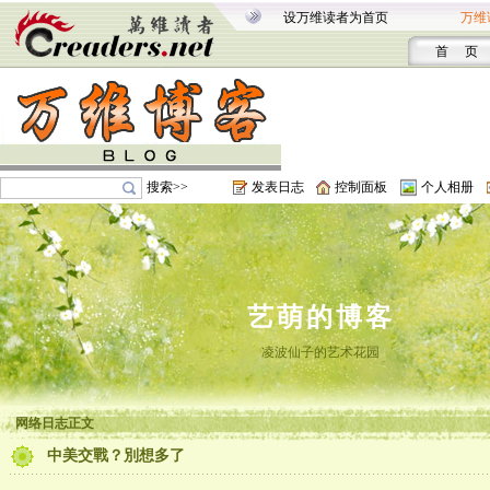
设万维读者为首页
万维
首 页
搜索>>
发表日志
控制面板
个人相册
艺萌的博客
凌波仙子的艺术花园
网络日志正文
中美交戰？別想多了