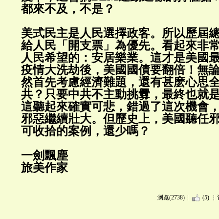
都來不及，不是？
美式民主是人民選擇政客。所以歷屆
給人民「開支票」為優先。看起來非
人民希望的：安居樂業。這才是美國
疫情大洗劫後，美國國債要翻倍！無
然首先考慮經濟難題，還有甚麽心思
共？只要中共不主動挑釁，最終也就
這聽起來確實可悲，錯過了這次機會
邪惡繼續壯大。但歷史上，美國聽任
可收拾的案例，還少嗎？
一劍飄塵
旅美作家
浏览(2738)
(5)