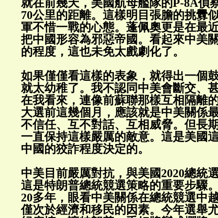
就在前幾天，美國航母艦隊的P-8A偵
70公里的距離。這樣明目張膽的挑釁
軍不惜一戰的心態。蓬佩奧更是在最
把中國形容為邪惡帝國。看起來中美
的程度，這也未免太戲劇化了。
如果僅僅看這樣的表象，就得出一個
就太幼稚了。我不認同中美會斷交、
在我看來，連像前蘇聯那樣互相隔離
大選前這幾個月，應該就是中美關係
不信任、互不對話、互相威脅。但長
一直保持這樣嚴厲的敵意。這是美國
中國的狡詐程度決定的。
中美目前嚴厲對抗，與美國2020總統
這是特朗普總統競選策略的重要步驟
20多年，眼看中美關係在總統競選中
僅次於經濟和移民的因素。今年選舉