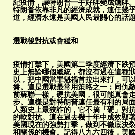
紀疫情，讓特朗普一手好牌變成爛牌
特朗普依靠非凡的經濟成就，連任幾
道，經濟永遠是美國人民最關心的話
選戰後對抗或會緩和
疫情打擊下，美國第二季度經濟下跌預
史上無論哪個總統，都沒有過在這種
以，把中國當罪魁禍首拉出來打，可
盤。這是選戰最常用策略之一：同仇
前蘇聯一樣，硬抗美國，很可能真會
步。這樣是對特朗普連任最有利的局
人類史上最狡詐的，它不搞「硬」對
的軟對抗。這在過去幾十年中成效顯
美國現在的強勢打擊，做到不徹底決
和關係的機會。記得八九六四後，美