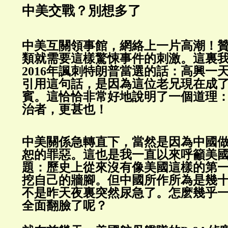
中美交戰？別想多了
中美互關領事館，網絡上一片高潮！
類就需要這樣驚悚事件的刺激。這裏
2016年諷刺特朗普當選的話：高興一
引用這句話，是因為這位老兄現在成
賓。這恰恰非常好地說明了一個道理
治者，更甚也！
中美關係急轉直下，當然是因為中國
恕的罪惡。這也是我一直以來呼籲美
題：歷史上從來沒有像美國這樣的第
挖自己的牆腳。但中國所作所為是幾
不是昨天夜裏突然尿急了。怎麽幾乎
全面翻臉了呢？