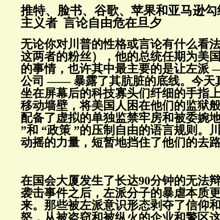
推特、脸书、谷歌、苹果和亚马逊勾
主义者 言论自由危在旦夕
无论你对川普的性格或言论有什么看
这两者的粉丝），他的总统任期为美
的事情，也许其中最主要的是让左派 
公司 —— 暴露了其肮脏的底线。今
坐在屏幕后的科技寡头们纤细的手指
移动墙壁，将美国人困在他们的监狱
配备了虚拟的单独监禁牢房和被委婉地
”和 “政策 ”的压制自由的语言规则。
动摇的力量，短暂地挡住了他们的去
在国会大厦发生了长达90分钟的无法
袭击事件之后，左派分子的暴虐本质
来。那些被左派意识形态剥夺了信仰
怒，从被盗窃和被纵火的企业和警区