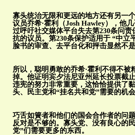
寡头统治无限和更远的地方还有另一
议员乔希·霍利（Josh Hawley），
过呼吁社交媒体平台失去第230条问
抗的议员。第230条保护适用于 “中立
脸书的审查、去平台化和抨击显然不
所以，聪明勇敢的乔希·霍利不得不被
掉。他证明宾夕法尼亚州延长投票截
违宪的努力非常重要，这恰恰提供了
头、民主党和“挂名共和党”需要的机
巧舌如簧者和他们的国会合作者的问
反对是不够的。寡头党、没有良心的民
党”们需要更多的东西。