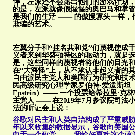
悍，左派还不会露出他们的游戏计划
的是，左派就像假惺惺的奥巴马和掌管
是我们的生活 —— 的傲慢寡头一样
欺骗的艺术。
左翼分子和“挂名共和党”们蔑视使成
义者来到华盛顿特区的驱动力，就是
是，这些同样的蔑视者将他们的目光
在“大海怪”上，从不承认非起义者的
自由派民主党人和美国行为研究和技
民高级研究心理学家罗伯特·爱泼斯坦（R
Epstein）—— 一个投票给希拉里·克
主党人 —— 在2019年7月参议院司
法的听证会上
说
：
谷歌对民主和人类自治构成了严重威胁。
年以来收集的数据显示，谷歌向美国
向于一个政党 —— 我恰好喜欢这个