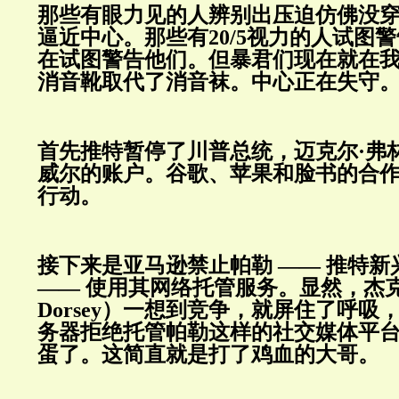
那些有眼力见的人辨别出压迫仿佛没
逼近中心。那些有20/5视力的人试图
在试图警告他们。但暴君们现在就在
消音靴取代了消音袜。中心正在失守
首先推特暂停了川普总统，迈克尔·弗
威尔的账户。谷歌、苹果和脸书的合
行动。
接下来是亚马逊禁止帕勒 —— 推特新
—— 使用其网络托管服务。显然，杰克·
Dorsey）一想到竞争，就屏住了呼吸
务器拒绝托管帕勒这样的社交媒体平
蛋了。这简直就是打了鸡血的大哥。