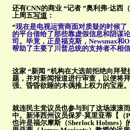
还有CNN的商业 “记者 ”奥利弗·达西（Oli
上周五
写道
：
“
现在是电视运营商面对质疑的时候了
的平台借给了那些靠虚假信息和阴谋
司。毕竟，正是福克斯，Newsmax和
帮助了主要了川普总统的支持者不相
这家 “新闻 ”机构在大选前拒绝向拜
题，并对新闻报道进行审查，以便将
强、昏昏欲睡的木偶推上权力的宝座
就连民主党议员也参与到了这场滚滚
中。新泽西州议员保罗·莫里亚蒂【（Paul 
也许是福尔摩斯（Sherlock Holme
里亚蒂（James Moriarty）教授的