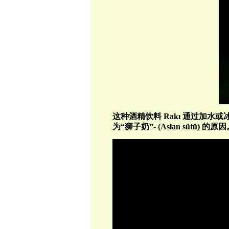
这种酒精饮料
Rak
ı
通过加水或
为“狮子奶”
- (Aslan s
ü
t
ü
)
的原因