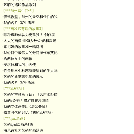
· 艺萌的拓印作品系列
【***加州写生回忆】
· 俄式教堂，加州的天空和任性的我
· 我的名片--写生酒庄
【***画和它背后的故事3】
· 哪种孤独你认为更孤独？-创作者
· 太太的画像·缅甸人丹佐·爱和温暖
· 索尼娅的故事和一幅鸟图
· 我心目中最伟大的哥特派作家艾伦
· 给两位女士的画像
· 安琪拉和我的小天使
· 你是用三个标志就能猜到的牛人吗
· 艺萌的新苹果铅笔的展示
· 我的名片--写生酒庄
【***3D作品】
· 艺萌的吉祥画（话）《风声水起捞
· 我的3D作品-悠游自在沙滩情
· 我的立体画作II《层峦叠嶂》
· 孩童时代的记忆（我的3D作品）
【***ipad绘画】
· 艺萌ipad绘画系列6
· 海风诗社为艺萌的画题诗