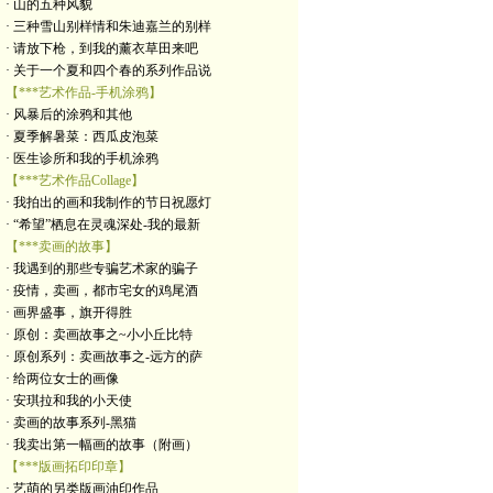
· 山的五种风貌
· 三种雪山别样情和朱迪嘉兰的别样
· 请放下枪，到我的薰衣草田来吧
· 关于一个夏和四个春的系列作品说
【***艺术作品-手机涂鸦】
· 风暴后的涂鸦和其他
· 夏季解暑菜：西瓜皮泡菜
· 医生诊所和我的手机涂鸦
【***艺术作品Collage】
· 我拍出的画和我制作的节日祝愿灯
· “希望”栖息在灵魂深处-我的最新
【***卖画的故事】
· 我遇到的那些专骗艺术家的骗子
· 疫情，卖画，都市宅女的鸡尾酒
· 画界盛事，旗开得胜
· 原创：卖画故事之~小小丘比特
· 原创系列：卖画故事之-远方的萨
· 给两位女士的画像
· 安琪拉和我的小天使
· 卖画的故事系列-黑猫
· 我卖出第一幅画的故事（附画）
【***版画拓印印章】
· 艺萌的另类版画油印作品