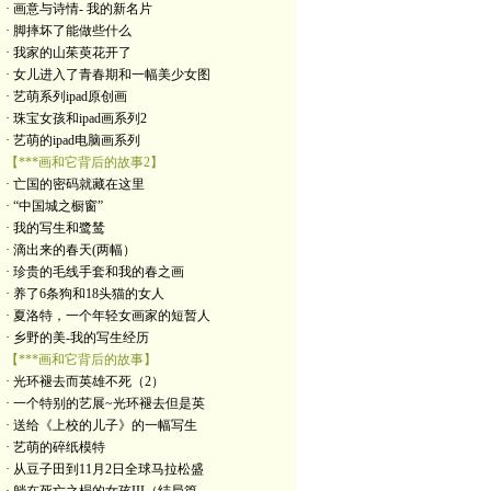
· 画意与诗情- 我的新名片
· 脚摔坏了能做些什么
· 我家的山茱萸花开了
· 女儿进入了青春期和一幅美少女图
· 艺萌系列ipad原创画
· 珠宝女孩和ipad画系列2
· 艺萌的ipad电脑画系列
【***画和它背后的故事2】
· 亡国的密码就藏在这里
· “中国城之橱窗”
· 我的写生和鹭鸶
· 滴出来的春天(两幅）
· 珍贵的毛线手套和我的春之画
· 养了6条狗和18头猫的女人
· 夏洛特，一个年轻女画家的短暂人
· 乡野的美-我的写生经历
【***画和它背后的故事】
· 光环褪去而英雄不死（2）
· 一个特别的艺展~光环褪去但是英
· 送给《上校的儿子》的一幅写生
· 艺萌的碎纸模特
· 从豆子田到11月2日全球马拉松盛