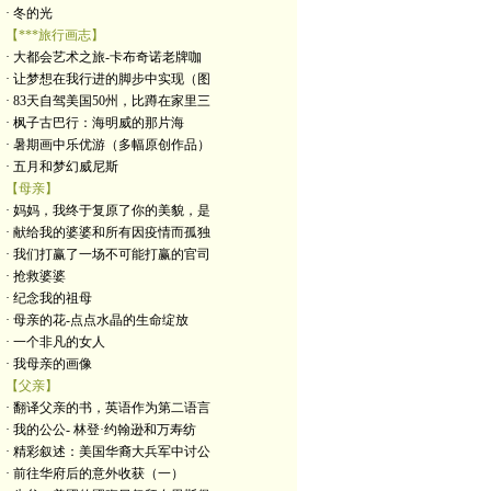
· 冬的光
【***旅行画志】
· 大都会艺术之旅-卡布奇诺老牌咖
· 让梦想在我行进的脚步中实现（图
· 83天自驾美国50州，比蹲在家里三
· 枫子古巴行：海明威的那片海
· 暑期画中乐优游（多幅原创作品）
· 五月和梦幻威尼斯
【母亲】
· 妈妈，我终于复原了你的美貌，是
· 献给我的婆婆和所有因疫情而孤独
· 我们打赢了一场不可能打赢的官司
· 抢救婆婆
· 纪念我的祖母
· 母亲的花-点点水晶的生命绽放
· 一个非凡的女人
· 我母亲的画像
【父亲】
· 翻译父亲的书，英语作为第二语言
· 我的公公- 林登·约翰逊和万寿纺
· 精彩叙述：美国华裔大兵军中讨公
· 前往华府后的意外收获（一）