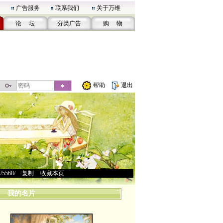
广告服务
联系我们
关于万维
论 坛
分类广告
购 物
帮助
退出
u/5568/
>
复制
>
收藏本页
我的名片