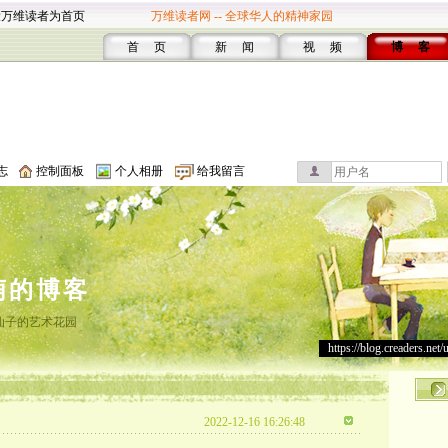
设万维读者为首页
万维读者网 -- 全球华人的精神家园
首 页
新 闻
视 频
博 客
志
控制面板
个人相册
给我留言
萌的博客
仙子的艺术花园
https://blog.creaders.net/
2022-12-16 16:26:48