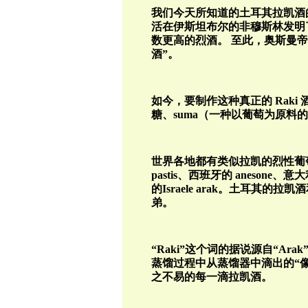
我们今天所知道的土耳其拉凯酒
活在伊斯坦布尔的非穆斯林发明
数更高的烈酒。
至此
，奥斯曼帝
酒”。
如今，要制作这种真正的
Raki
糖、
suma
（一种以葡萄为原料的
世界各地都有类似拉凯的烈性葡
pastis
、西班牙的
anesone
、意大
的
Israele arak
。土耳其的拉凯酒
弟。
“
Raki
”这个词的据说源自“
Arak
蒸馏过程中从蒸馏器中滴出的“
之不易的每一滴拉凯酒。