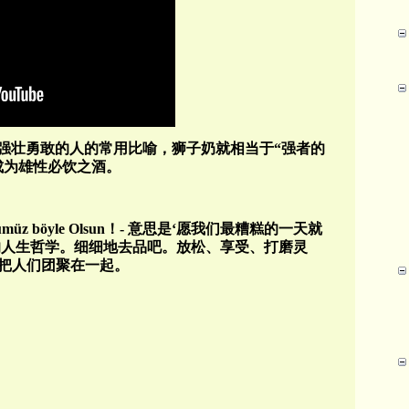
其强壮勇敢的人的常用比喻，狮子奶就相当于“强者的
成为雄性必饮之酒。
ü
m
ü
z böyle Olsun
！
-
意思是‘愿我们最糟糕的一天就
的人生哲学。细细地去品吧。放松、享受、打磨灵
把人们团聚在一起。