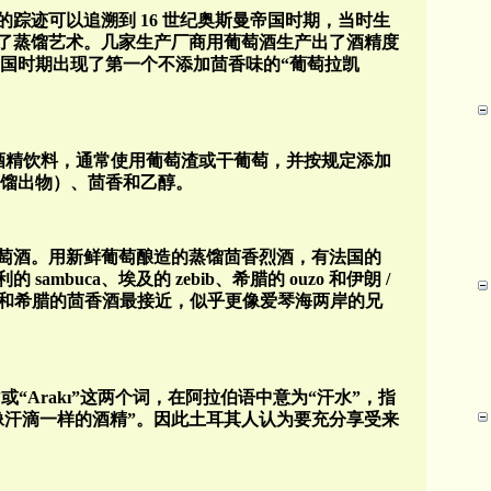
的踪迹可以追溯到
16
世纪奥斯曼帝国时期，当时生
了蒸馏艺术。
几家生产厂商用葡萄酒生产出了酒精度
国时期出现了第一个不添加茴香味的“葡萄拉凯
酒精饮料，通常使用葡萄渣或干葡萄，并按规定添加
馏出物）、茴香和乙醇。
萄酒。用新鲜葡萄酿造的蒸馏茴香烈酒，有法国
的
利的
sambuca
、埃及的
zebib
、希腊的
ouzo
和伊朗
/
和希腊的茴香酒最接近，似乎更像爱琴海两岸的兄
”或“
Arak
ı
”这两个词，在阿拉伯语中意为“汗水”，指
像汗滴一样的酒精”。因此土耳其人认为要充分享受来