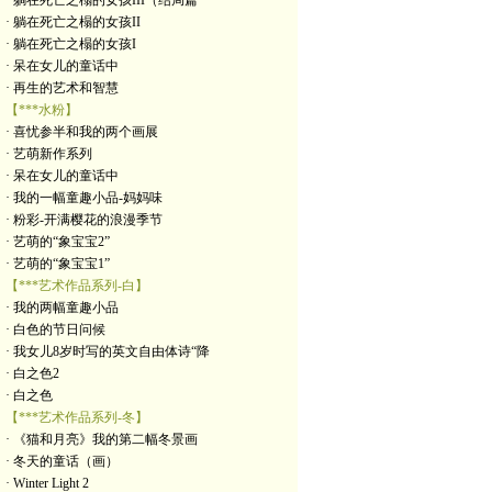
· 躺在死亡之榻的女孩III（结局篇
· 躺在死亡之榻的女孩II
· 躺在死亡之榻的女孩I
· 呆在女儿的童话中
· 再生的艺术和智慧
【***水粉】
· 喜忧参半和我的两个画展
· 艺萌新作系列
· 呆在女儿的童话中
· 我的一幅童趣小品-妈妈味
· 粉彩-开满樱花的浪漫季节
· 艺萌的“象宝宝2”
· 艺萌的“象宝宝1”
【***艺术作品系列-白】
· 我的两幅童趣小品
· 白色的节日问候
· 我女儿8岁时写的英文自由体诗“降
· 白之色2
· 白之色
【***艺术作品系列-冬】
· 《猫和月亮》我的第二幅冬景画
· 冬天的童话（画）
· Winter Light 2