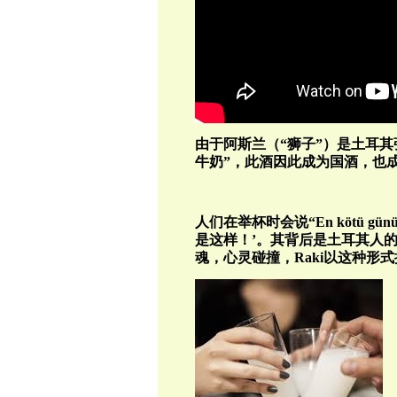
由于阿斯兰（“狮子”）是土耳
牛奶”，此酒因此成为国酒，也
人们在举杯时会说“
En köt
ü
g
ü
n
是这样！’。
其背后是土耳其人
魂，心灵碰撞，
Raki
以这种形式