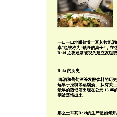
一口一口地啜饮着土耳其拉凯酒
桌”也被称为“锁匠的桌子”，
Raki
之夜通常被视为建立友谊
Rak
ı
的历史
啤酒和葡萄酒等发酵饮料的历史
远早于拉凯等蒸馏酒。
从有关土
最早的蒸馏酒出现在公元
13
年
期被蒸馏出来。
那么土耳其Raki的生产是如何