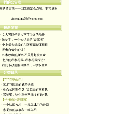
我的公告栏
帖的留言未一一回复也定会点赞。非常感谢
yimengling53@yahoo.com
有意收藏者请私信我，感谢一贯支持
最新发布
· 女人可以但男人不可以做的动作
政治转载不一定代表本人意见
· 陈徒手，一个知识界的“盗墓者”
· 史上最大规模的AI版权赔偿案刚刚
艺术博客：https://yimengl.blog
· 長者自傳中的逃亡
· 艺术收藏的真谛-不只是超级富豪
目录中标注星号的为本人艺术原创
· 七月的私家花园- 私家花园探访2
· 我们市政府的停摆关门vs极权金家
分类目录
【***彩墨画作】
· 艺术花园里的酒精快感
· 生命如同调色盘- 我卖出的画和我
· 紫锥菊，这个夏季不能没有她~我
【***粉笔+蛋彩画】
· 一个法国乡村，一群鸟儿们的歌剧
· 索尼娅的故事和一幅鸟图