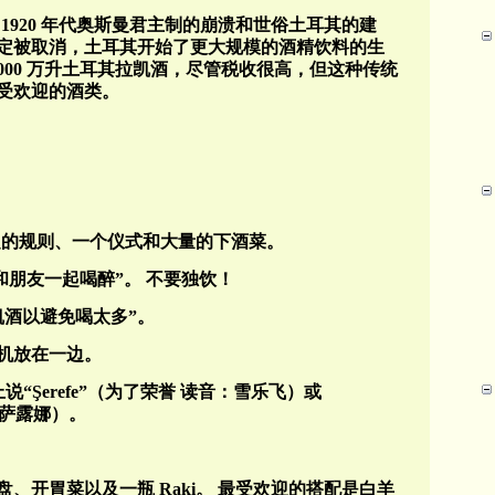
1920
年代奥斯曼君主制的崩溃和世俗土耳其的建
定被取消，土耳其开始了更大规模的酒精饮料的生
000
万升土耳其拉凯酒，尽管税收很高，但这种传统
受欢迎的酒类。
定的规则、一个仪式和大量的下酒菜。
和朋友一起喝醉”。
不要独饮！
凯酒以避免喝太多”。
机放在一边。
说“
Ş
erefe
”（为了荣誉
读音：雪乐飞）或
萨露娜）。
盘、开胃菜以及一瓶
Raki
。
最受欢迎的搭配是白羊