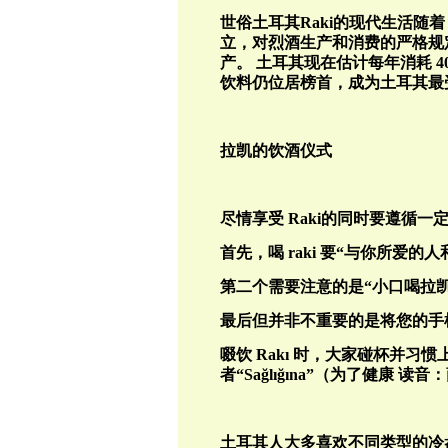
世俗土耳其
Raki
的现代生活随着
立，对烈酒生产和消费的严格规
产。
土耳其现在估计每年消耗
4
饮料仍位居榜首，成为土耳其最
拉凯的饮酒仪式
尽情享受
Raki
的同时要遵循一
首先，喝
raki
要“与你所爱的人
第二个需要注意的是“小口喝拉
最后但并非不重要的是将您的手
啜饮
Rak
ı
时，大家碰杯并习惯上
者“
Sa
ğ
l
ığı
na
”（为了健康
读音：
土耳其人大多喜欢不同类型的冷