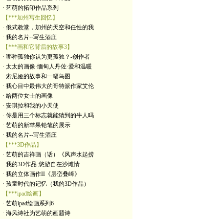
· 艺萌的拓印作品系列
【***加州写生回忆】
· 俄式教堂，加州的天空和任性的我
· 我的名片--写生酒庄
【***画和它背后的故事3】
· 哪种孤独你认为更孤独？-创作者
· 太太的画像·缅甸人丹佐·爱和温暖
· 索尼娅的故事和一幅鸟图
· 我心目中最伟大的哥特派作家艾伦
· 给两位女士的画像
· 安琪拉和我的小天使
· 你是用三个标志就能猜到的牛人吗
· 艺萌的新苹果铅笔的展示
· 我的名片--写生酒庄
【***3D作品】
· 艺萌的吉祥画（话）《风声水起捞
· 我的3D作品-悠游自在沙滩情
· 我的立体画作II《层峦叠嶂》
· 孩童时代的记忆（我的3D作品）
【***ipad绘画】
· 艺萌ipad绘画系列6
· 海风诗社为艺萌的画题诗