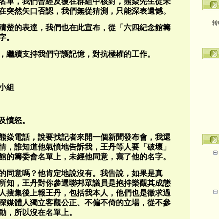
名單，我們曾經反覆在群組中核對，熊焱先生從未
在突然矢口否認，我們無從猜測，只能深表遺憾。
转
清楚的表達，我們也在此宣布，從「六四紀念館籌
字。
，繼續支持我們守護記憶，對抗極權的工作。
小組
及憤怒。
到熊焱電話，說要找記者來開一個新聞發布會，我還
情，誰知道他氣憤地告訴我，王丹等人要「破壞」
館的籌委會名單上，未經他同意，寫了他的名字。
的同意嗎？他肯定地說沒有。我告說，如果是真
所知，王丹對你參選聯邦眾議員是抱持樂觀其成態
人搜集後上報王丹，包括我本人，他們也是徵求過
深媒體人獨立客觀公正、不偏不倚的立場，從不參
動，所以沒在名單上。