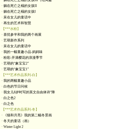
· 躺在死亡之榻的女孩III（结局篇
· 躺在死亡之榻的女孩II
· 躺在死亡之榻的女孩I
· 呆在女儿的童话中
· 再生的艺术和智慧
【***水粉】
· 喜忧参半和我的两个画展
· 艺萌新作系列
· 呆在女儿的童话中
· 我的一幅童趣小品-妈妈味
· 粉彩-开满樱花的浪漫季节
· 艺萌的“象宝宝2”
· 艺萌的“象宝宝1”
【***艺术作品系列-白】
· 我的两幅童趣小品
· 白色的节日问候
· 我女儿8岁时写的英文自由体诗“降
· 白之色2
· 白之色
【***艺术作品系列-冬】
· 《猫和月亮》我的第二幅冬景画
· 冬天的童话（画）
· Winter Light 2