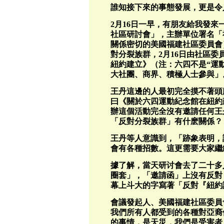
誰知接下來的事態發展，更是令
2月16日一早，有朋友給我發來
社區研討會」，主辦單位署名「
關係密切的美國福建社區委員會
對分裂族群，2月16日由社區
紐約建立》（注：六四不是“運
大社團、商界、積極人士參與」
王丹這邊的人最初完全摸不著頭
曰《關於六四運動紀念館在紐約
辦這個活動完全沒有邀請任何王
「反對分裂族群」有什麽關係？
王丹等人意識到，「跡象表明，
會有各種招數。這更需要大家繼
據了解，當天研讨會去了二十多
圈套」，「邀請函」上沒有反對
幕上斗大的字寫著「反對『紐約
會議發起人、美國福建社區委員
我們所有人都受到的各種對亞裔
的事情，是天災，我們是受害者