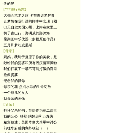
· 冬的光
【***旅行画志】
· 大都会艺术之旅-卡布奇诺老牌咖
· 让梦想在我行进的脚步中实现（图
· 83天自驾美国50州，比蹲在家里三
· 枫子古巴行：海明威的那片海
· 暑期画中乐优游（多幅原创作品）
· 五月和梦幻威尼斯
【母亲】
· 妈妈，我终于复原了你的美貌，是
· 献给我的婆婆和所有因疫情而孤独
· 我们打赢了一场不可能打赢的官司
· 抢救婆婆
· 纪念我的祖母
· 母亲的花-点点水晶的生命绽放
· 一个非凡的女人
· 我母亲的画像
【父亲】
· 翻译父亲的书，英语作为第二语言
· 我的公公- 林登·约翰逊和万寿纺
· 精彩叙述：美国华裔大兵军中讨公
· 前往华府后的意外收获（一）