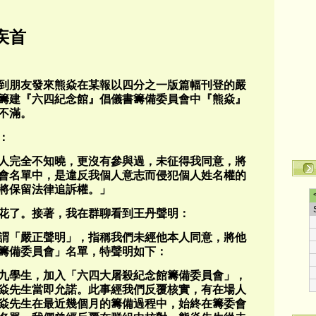
疾首
看到朋友發來熊焱在某報以四分之一版篇幅刊登的嚴
籌建『六四紀念館』倡儀書籌備委員會中『熊焱』
不滿。
：
人完全不知曉，更沒有參與過，未征得我同意，將
會名單中，是違反我個人意志而侵犯個人姓名權的
將保留法律追訴權。」
花了。接著，我在群聊看到王丹聲明：
謂「嚴正聲明」，指稱我們未經他本人同意，將他
籌備委員會」名單，特聲明如下：
九學生，加入「六四大屠殺紀念館籌備委員會」，
焱先生當即允諾。此事經我們反覆核實，有在場人
焱先生在最近幾個月的籌備過程中，始終在籌委會