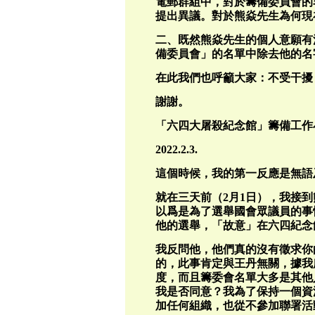
電郵群組中，對於籌備委員會的
提出異議。對於熊焱先生為何現
二、既然熊焱先生的個人意願有
備委員會」的名單中除去他的名
在此我們也呼籲大家：不受干擾
謝謝。
「六四大屠殺紀念館」籌備工作
2022.2.3.
這個時候，我的第一反應是無語
就在三天前（2月1日），我接
以爲是為了選舉國會眾議員的事
他的選舉，「故意」在六四紀念
我反問他，他們真的沒有徵求你
的，此事肯定與王丹無關，據我
度，而且籌委會名單大多是其他
我是否同意？我為了保持一個資
加任何組織，也從不參加聯署活