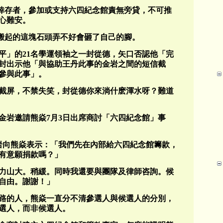
和倖存者，參加或支持六四紀念館責無旁貸，不可推
心難安。
炎搬起的這塊石頭弄不好會砸了自己的腳。
平」的21名學運領袖之一封從德，矢口否認他「完
封出示他「與協助王丹此事的金岩之間的短信截
參與此事」。
截屏，不禁失笑，封從德你來淌什麽渾水呀？難道
金岩邀請熊焱7月3日出席商討「六四紀念館」事
金岩向熊焱表示：「我們先在內部給六四紀念館籌款，
有意願捐款嗎？」
力山大。稍緩。同時我還要與團隊及律師咨詢。候
自由。謝謝！」
路的人，熊焱一直分不清參選人與候選人的分別，
選人，而非候選人。