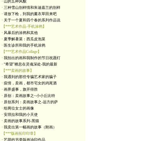
· 山的五种风貌
· 三种雪山别样情和朱迪嘉兰的别样
· 请放下枪，到我的薰衣草田来吧
· 关于一个夏和四个春的系列作品说
【***艺术作品-手机涂鸦】
· 风暴后的涂鸦和其他
· 夏季解暑菜：西瓜皮泡菜
· 医生诊所和我的手机涂鸦
【***艺术作品Collage】
· 我拍出的画和我制作的节日祝愿灯
· “希望”栖息在灵魂深处-我的最新
【***卖画的故事】
· 我遇到的那些专骗艺术家的骗子
· 疫情，卖画，都市宅女的鸡尾酒
· 画界盛事，旗开得胜
· 原创：卖画故事之~小小丘比特
· 原创系列：卖画故事之-远方的萨
· 给两位女士的画像
· 安琪拉和我的小天使
· 卖画的故事系列-黑猫
· 我卖出第一幅画的故事（附画）
【***版画拓印印章】
· 艺萌的另类版画油印作品