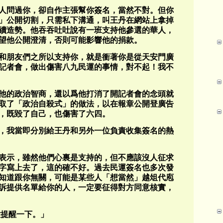
人問過你，卻自作主張幫你簽名，當然不對。但你
」公開切割，只需私下溝通，叫王丹在網站上拿掉
續造勢。他吞吞吐吐說有一班支持他參選的華人，
望他公開澄清，否則可能影響他的捐款。
和朋友們之所以支持你，就是衝著你是從天安門廣
記者會，做出傷害八九民運的事情，對不起！我不
他的政治智商，還以爲他打消了開記者會的念頭就
取了「政治自殺式」的做法，以在報章公開登廣告
，既毀了自己，也傷害了六四。
後，我當即分別給王丹和另外一位負責收集簽名的熱
表示，雖然他們心裏是支持的，但不應該沒人征求
字寫上去了，這的確不好。過去民運簽名也多次發
知道跟你無關，可能是某些人「想當然」越俎代庖
訴提供名單給你的人，一定要征得對方同意核實，
意提醒一下。」