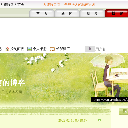
设万维读者为首页
万维读者网 -- 全球华人的精神家园
首 页
新 闻
视 频
博 客
志
控制面板
个人相册
给我留言
萌的博客
仙子的艺术花园
https://blog.creaders.net/
2022-02-19 09:10:17