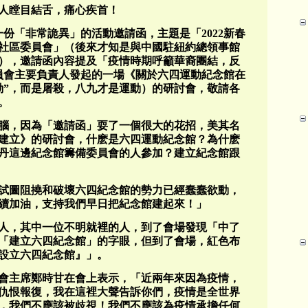
人瞠目結舌，痛心疾首！
一份「非常詭異」的活動邀請函，主題是「2022新春
社區委員會」（後來才知是與中國駐紐約總領事館
），邀請函內容提及「疫情時期呼籲華裔團結，反
委員會主要負責人發起的一場《關於六四運動紀念館在
動”，而是屠殺，八九才是運動）的研討會，敬請各
。
腦，因為「邀請函」耍了一個很大的花招，美其名
建立》的研討會，什麽是六四運動紀念館？為什麽
丹這邊紀念館籌備委員會的人參加？建立紀念館跟
試圖阻撓和破壞六四紀念館的勢力已經蠢蠢欲動，
續加油，支持我們早日把紀念館建起來！」
人，其中一位不明就裡的人，到了會場發現「中了
「建立六四紀念館」的字眼，但到了會場，紅色布
設立六四紀念館』」。
會主席鄭時甘在會上表示，「近兩年來因為疫情，
仇恨報復，我在這裡大聲告訴你們，疫情是全世界
，我們不應該被歧視！我們不應該為疫情承擔任何