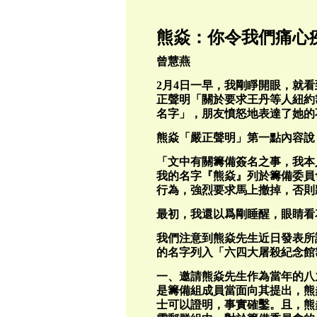
熊焱：你令我們痛心
曾慧燕
2月4日一早，我剛睜開眼，就
正聲明「關於要求王丹等人紐約
名字」，朋友憤怒地表達了她的
熊焱「嚴正聲明」第一點內容說
「文中有關籌備簽名之事，我本
我的名字『熊焱』列於籌備委員
行為，強烈要求馬上撤掉，否則
最初，我還以爲剛睡醒，眼睛看
我們注意到熊焱先生近日發表所
的名字列入「六四大屠殺紀念館
一、邀請熊焱先生作為當年的八
是籌備組成員當面向其提出，熊
士可以證明，事實確鑿。且，熊