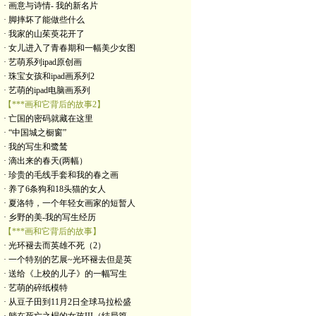
· 画意与诗情- 我的新名片
· 脚摔坏了能做些什么
· 我家的山茱萸花开了
· 女儿进入了青春期和一幅美少女图
· 艺萌系列ipad原创画
· 珠宝女孩和ipad画系列2
· 艺萌的ipad电脑画系列
【***画和它背后的故事2】
· 亡国的密码就藏在这里
· “中国城之橱窗”
· 我的写生和鹭鸶
· 滴出来的春天(两幅）
· 珍贵的毛线手套和我的春之画
· 养了6条狗和18头猫的女人
· 夏洛特，一个年轻女画家的短暂人
· 乡野的美-我的写生经历
【***画和它背后的故事】
· 光环褪去而英雄不死（2）
· 一个特别的艺展~光环褪去但是英
· 送给《上校的儿子》的一幅写生
· 艺萌的碎纸模特
· 从豆子田到11月2日全球马拉松盛