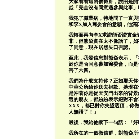
大家看看這兩個截屏，說的是開
焱「完全沒有同意過參與此事」
我犯了職業病，特地問了一直與
和李X加入籌委會的意願，他滿
我轉而再向李X求證能否證實金
非，但熊焱實在太不像話了，如
了同意，現在居然矢口否認。
至此，我發信息對熊焱表示，「
於你是否同意參加籌委會，而是
害了六四。
我們為什麽支持你？正如那天你
中華公所給你送去捐款。她現在
是沖著你是從天安門出來的背景
選的朋友，都紛紛表示絕對不會
XXX，都已對你失望透頂，你
人無語了！」
最後，我給他擱下一句話：「好
我所在的一個微信群，對熊焱所