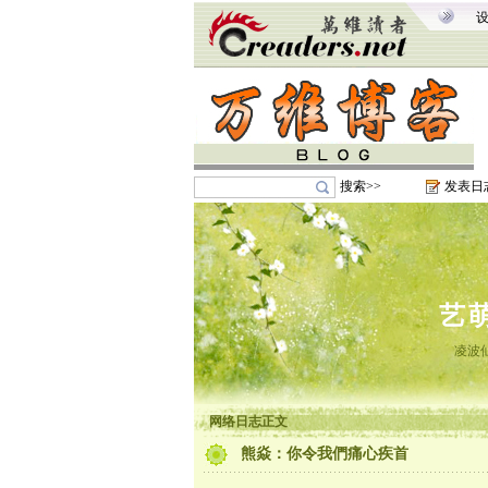
搜索>>
发表日
艺
凌波
网络日志正文
熊焱：你令我們痛心疾首