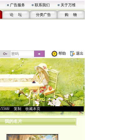
广告服务
联系我们
关于万维
论 坛
分类广告
购 物
帮助
退出
u/5568/
>
复制
>
收藏本页
我的名片