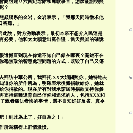
會商討建立六四紀念館和籌款事宜，怎麽能證明熊
呢？
熊焱聯系的金岩，金岩表示，「我那天同時徵求他
口答應。」
岩此說，對方激動表示，最初本來不想介入民運是
有必要，他和太太願意出庭作證，當天熊焱的確說
很遺憾直到現在你還不知自己錯在哪裏？關鍵不在
你毫無政治智慧處理問題的方式，既毀了自己又傷
去拜訪中華公所，我拜托 XX大姐關照你，她特地去
知道你的所作所為，明確表示後悔捐款給你，她就
給你捐款的。現在所有對我承諾屆時捐款支持你參
再支持這種違背自己信仰和追求的人，包括XXX和
做了親者痛仇者快的事情，還不自知好好反省。真令
吧！到此為止了，好自為之！」
作所爲稱得上群情激憤。