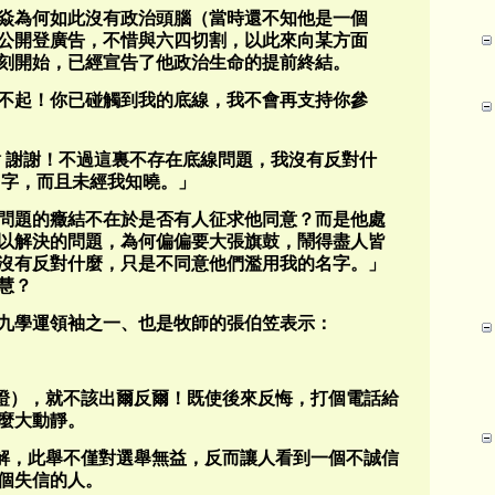
焱為何如此沒有政治頭腦（當時還不知他是一個
公開登廣告，不惜與六四切割，以此來向某方面
刻開始，已經宣告了他政治生命的提前終結。
不起！你已碰觸到我的底線，我不會再支持你參
謝 謝謝！不過這裏不存在底線問題，我沒有反對什
名字，而且未經我知曉。」
問題的癥結不在於是否有人征求他同意？而是他處
以解決的問題，為何偏偏要大張旗鼓，鬧得盡人皆
沒有反對什麼，只是不同意他們濫用我的名字。」
慧？
八九學運領袖之一、也是牧師的張伯笠表示：
作證），就不該出爾反爾！既使後來反悔，打個電話給
麼大動靜。
費解，此舉不僅對選舉無益，反而讓人看到一個不誠信
個失信的人。