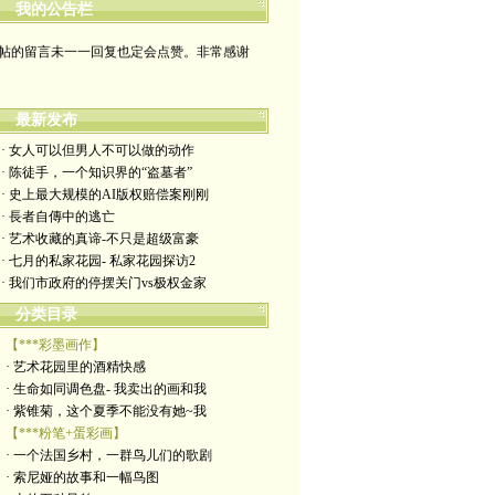
我的公告栏
帖的留言未一一回复也定会点赞。非常感谢
yimengling53@yahoo.com
最新发布
有意收藏者请私信我，感谢一贯支持
· 女人可以但男人不可以做的动作
政治转载不一定代表本人意见
· 陈徒手，一个知识界的“盗墓者”
· 史上最大规模的AI版权赔偿案刚刚
艺术博客：https://yimengl.blog
· 長者自傳中的逃亡
· 艺术收藏的真谛-不只是超级富豪
目录中标注星号的为本人艺术原创
· 七月的私家花园- 私家花园探访2
· 我们市政府的停摆关门vs极权金家
分类目录
【***彩墨画作】
· 艺术花园里的酒精快感
· 生命如同调色盘- 我卖出的画和我
· 紫锥菊，这个夏季不能没有她~我
【***粉笔+蛋彩画】
· 一个法国乡村，一群鸟儿们的歌剧
· 索尼娅的故事和一幅鸟图