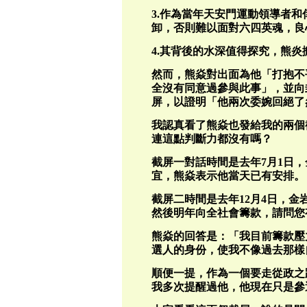
3.作為當年天安門運動領導者
卸，否則難以面對六四英魂，良
4.其背後的水深值得探究，熊
然而，熊焱對出面為他「打抱不
全沒有同意過參與此事」，並向
屏，以證明「他兩次委婉回絕了
我認真看了熊焱也發給我的兩個
連這點判斷力都沒有嗎？
截屏一對話時間是去年7月1日，
宜，熊焱表示他當天已有安排。
截屏二時間是去年12月4日，
然後明年向全社會籌款，請問您
熊焱的回答是：「我目前籌款壓
選人的身份，使我不像過去那樣
順便一提，作為一個要走從政之
我多次提醒過他，他現在只是參