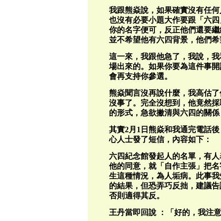
我跟熊焱說，如果確實沒有任何
也沒有必要小題大作要跟「六四
你的名字便可，反正他們還要繼
並不希望他有六四背景，他們希
這一來，我跟他急了，我說，我
場出來的。如果你要為這件事開
會再支持你參選。
熊焱聞言沒再說什麼，我高估了
沒事了。完全沒想到，他竟然採
的形式，急欲撇清與六四的關係
其實2月1日熊焱和我通完電話
心人士發了短信，內容如下：
六四紀念館發起人的名單，有人
他的同意，就「自作主張」把名
生這種情況，為人垢病。此事我
的結果，但恐弄巧反拙，建議告
否則適得其反。
王丹當即回說 ：「好的，我注