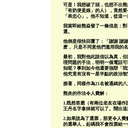
可是！我想破了頭，也想不出熊
「有奶便是娘」的人），竟然要
「表忠心」。他不知道，從這一
我當即給熊焱發了一條信息：對
選。
他倒是很快回覆了：「謝謝 謝
麽， 只是不同意他們濫用我的
最初，我對他此說信以為真，但
理問題的手法，明明一個電話可
知呢？事到如今他還要強辯「我
他究竟有沒有一星半點的政治智
接著，同樣作為21名被通緝的
熊炎的作法令人費解：
1.既然答應（有兩位老友在場
王丹名字拿掉就可以了。鬧出這
2.如果說為了選票，那更令人
的選舉人，起碼我不會投票給一