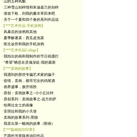
· 山的五种风貌
· 三种雪山别样情和朱迪嘉兰的别样
· 请放下枪，到我的薰衣草田来吧
· 关于一个夏和四个春的系列作品说
【***艺术作品-手机涂鸦】
· 风暴后的涂鸦和其他
· 夏季解暑菜：西瓜皮泡菜
· 医生诊所和我的手机涂鸦
【***艺术作品Collage】
· 我拍出的画和我制作的节日祝愿灯
· “希望”栖息在灵魂深处-我的最新
【***卖画的故事】
· 我遇到的那些专骗艺术家的骗子
· 疫情，卖画，都市宅女的鸡尾酒
· 画界盛事，旗开得胜
· 原创：卖画故事之~小小丘比特
· 原创系列：卖画故事之-远方的萨
· 给两位女士的画像
· 安琪拉和我的小天使
· 卖画的故事系列-黑猫
· 我卖出第一幅画的故事（附画）
【***版画拓印印章】
· 艺萌的另类版画油印作品