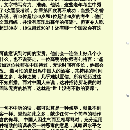
，文字书写有力、准确。他说，这些老年考生中秀
加了3次晋级考试，如果第四次再不成功，当授予名誉
说，有13位超过80岁和1位超过90岁的考生，他们
，文章精练，并没有表现出暮年的痕迹”。但更令人吃
超过80岁，18位超过90岁！还有哪一个国家会有这
可能意识到时间的宝贵。他们会一连坐上好几个小
什么，也不说要走。一位高明的牧师有句格言：“想
假如这位牧师在中国待过，无论时间有多长，他都会
改。 最可怕的是出席中国人的酒宴，其持续的时间
量之多、花样之繁，几乎难以置信。所有经历过这
不知所措。而对中国人来说，这种招待所花费的时
回味无穷的格言，这就是“世上没有不散的宴席”。
一句不中听的话，都可以算是一种侮辱，就像不到
客一样。规矩如此之多，献少任何一个简单的动作
含的侮辱。 中国人因生气而互相辱骂时，充分运用
种精致的暗讽表示一种恶毒的意思，其暗讽水平之