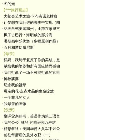
· 冬的光
【***旅行画志】
· 大都会艺术之旅-卡布奇诺老牌咖
· 让梦想在我行进的脚步中实现（图
· 83天自驾美国50州，比蹲在家里三
· 枫子古巴行：海明威的那片海
· 暑期画中乐优游（多幅原创作品）
· 五月和梦幻威尼斯
【母亲】
· 妈妈，我终于复原了你的美貌，是
· 献给我的婆婆和所有因疫情而孤独
· 我们打赢了一场不可能打赢的官司
· 抢救婆婆
· 纪念我的祖母
· 母亲的花-点点水晶的生命绽放
· 一个非凡的女人
· 我母亲的画像
【父亲】
· 翻译父亲的书，英语作为第二语言
· 我的公公- 林登·约翰逊和万寿纺
· 精彩叙述：美国华裔大兵军中讨公
· 前往华府后的意外收获（一）