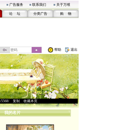
广告服务
联系我们
关于万维
论 坛
分类广告
购 物
帮助
退出
u/5568/
>
复制
>
收藏本页
我的名片