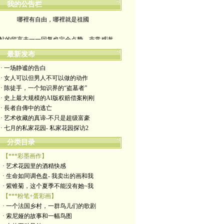
我的公告栏
哪裡有自由，哪裡就是祖國
帖的留言未一一回复也定会点赞。非常感谢
yimengling53@yahoo.com
最新发布
· 一场静谧的告白
有意收藏者请私信我，感谢一贯支持
· 女人可以但男人不可以做的动作
· 陈徒手，一个知识界的“盗墓者”
政治转载不一定代表本人意见
· 史上最大规模的AI版权赔偿案刚刚
· 長者自傳中的逃亡
艺术博客：https://yimengl.blog
· 艺术收藏的真谛-不只是超级富豪
· 七月的私家花园- 私家花园探访2
目录中标注星号的为本人艺术原创
分类目录
【***彩墨画作】
· 艺术花园里的酒精快感
· 生命如同调色盘- 我卖出的画和我
· 紫锥菊，这个夏季不能没有她~我
【***粉笔+蛋彩画】
· 一个法国乡村，一群鸟儿们的歌剧
· 索尼娅的故事和一幅鸟图