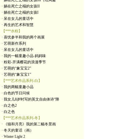
· 躺在死亡之榻的女孩III（结局篇
· 躺在死亡之榻的女孩II
· 躺在死亡之榻的女孩I
· 呆在女儿的童话中
· 再生的艺术和智慧
【***水粉】
· 喜忧参半和我的两个画展
· 艺萌新作系列
· 呆在女儿的童话中
· 我的一幅童趣小品-妈妈味
· 粉彩-开满樱花的浪漫季节
· 艺萌的“象宝宝2”
· 艺萌的“象宝宝1”
【***艺术作品系列-白】
· 我的两幅童趣小品
· 白色的节日问候
· 我女儿8岁时写的英文自由体诗“降
· 白之色2
· 白之色
【***艺术作品系列-冬】
· 《猫和月亮》我的第二幅冬景画
· 冬天的童话（画）
· Winter Light 2