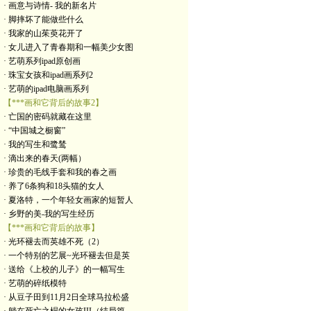
· 画意与诗情- 我的新名片
· 脚摔坏了能做些什么
· 我家的山茱萸花开了
· 女儿进入了青春期和一幅美少女图
· 艺萌系列ipad原创画
· 珠宝女孩和ipad画系列2
· 艺萌的ipad电脑画系列
【***画和它背后的故事2】
· 亡国的密码就藏在这里
· “中国城之橱窗”
· 我的写生和鹭鸶
· 滴出来的春天(两幅）
· 珍贵的毛线手套和我的春之画
· 养了6条狗和18头猫的女人
· 夏洛特，一个年轻女画家的短暂人
· 乡野的美-我的写生经历
【***画和它背后的故事】
· 光环褪去而英雄不死（2）
· 一个特别的艺展~光环褪去但是英
· 送给《上校的儿子》的一幅写生
· 艺萌的碎纸模特
· 从豆子田到11月2日全球马拉松盛