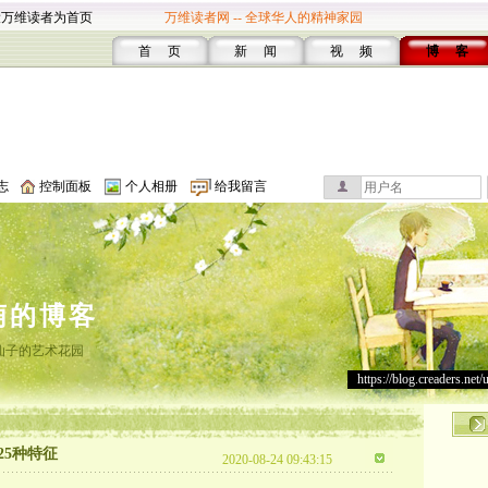
设万维读者为首页
万维读者网 -- 全球华人的精神家园
首 页
新 闻
视 频
博 客
志
控制面板
个人相册
给我留言
萌的博客
仙子的艺术花园
https://blog.creaders.net/
5种特征
2020-08-24 09:43:15