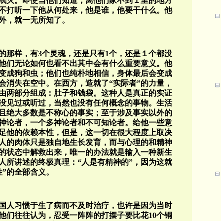
泯灭。即使当他们知道，离他们家不到１里的地方
不打听一下他从何处来，他是谁，他要干什么。他
外，就一无所知了。
的那样，有3个灵魂，还是只有1个，还是１个都没
他们无论如何也看不出其中会有什么重要意义。他
变成狗和虫；他们也纯朴地相信，身体最后会变成
会消失在空中。在西方，造就了“实际者”的力量，
由两部分组成：肚子和钱袋。这种人是真正的实证
没见过或听过，当然也没有任何概念的事物。生活
且绝大多数是不称心的事实；至于涉及事实以外的
神论者，一个多神论者和不可知论者。给他一些意
足他的依赖本性，但是，这一切在很大程度上取决
人的肉体只是独自地生长发育，而与心理的和精神
的状态中解救出来，唯一的办法就是输入一种新生
人所讲述的终极真理：“人是有精神的”，因为这就
性”的全部含义。
国人习惯于生了病而不及时治疗，也许是因为当时
他们往往认为，忍受一阵阵的打摆子要比花10个铜