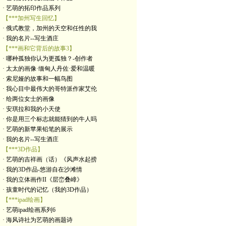
· 艺萌的拓印作品系列
【***加州写生回忆】
· 俄式教堂，加州的天空和任性的我
· 我的名片--写生酒庄
【***画和它背后的故事3】
· 哪种孤独你认为更孤独？-创作者
· 太太的画像·缅甸人丹佐·爱和温暖
· 索尼娅的故事和一幅鸟图
· 我心目中最伟大的哥特派作家艾伦
· 给两位女士的画像
· 安琪拉和我的小天使
· 你是用三个标志就能猜到的牛人吗
· 艺萌的新苹果铅笔的展示
· 我的名片--写生酒庄
【***3D作品】
· 艺萌的吉祥画（话）《风声水起捞
· 我的3D作品-悠游自在沙滩情
· 我的立体画作II《层峦叠嶂》
· 孩童时代的记忆（我的3D作品）
【***ipad绘画】
· 艺萌ipad绘画系列6
· 海风诗社为艺萌的画题诗