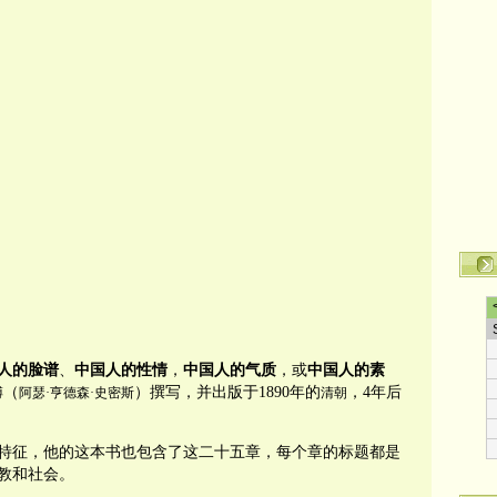
人的脸谱
、
中国人的性情
，
中国人的气质
，或
中国人的素
（
）撰写，并出版于1890年的
，4年后
溥
阿瑟·亨德森·史密斯
清朝
特征，他的这本书也包含了这二十五章，每个章的标题都是
教和社会。