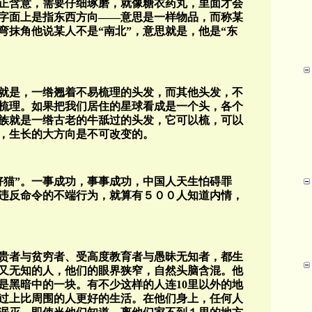
正含意，需要仔细琢磨，就像糖衣药丸，里面才会
—字面上是指东西方向——意思是一样物品，而称某
弯抹角他说某人不是“南北”，意思就是，他是“东
也就是，一绺翘着不易梳理的头发，而其他头发，不
梳理。如果把我们居住的星球看成是一个头，各个
族就是一绺古老的牛舐过的头发，它可以梳，可以
，生长的大方向是不可改变的。
好猫”。一事成功，事事成功，中国人天生怕碍罪
违反命令的不端行为，就算有５００人知道内情，
贵者与贫穷者、受高度教育者与愚昧无知者，都生
又无知的人，他们的眼界狭窄，自然头脑含混。他
是黑暗中的一块。有不少这样的人连10里以外的地
过上比周围的人更好的生活。在他们身上，任何人