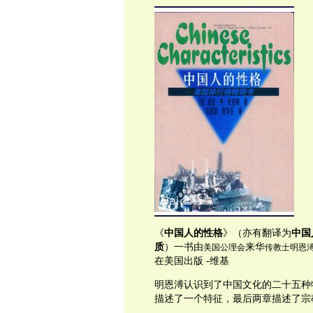
《
中国人的性格
》（亦有翻译为
中国
质
）一书由
来华
美国
公理会
传教士
明恩
在美国出版 -维基
明恩溥认识到了中国文化的二十五种
描述了一个特征，最后两章描述了宗