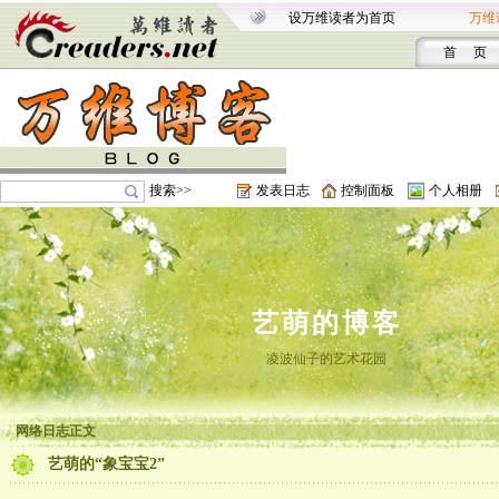
设万维读者为首页
万维
首 页
搜索>>
发表日志
控制面板
个人相册
艺萌的博客
凌波仙子的艺术花园
网络日志正文
艺萌的“象宝宝2”