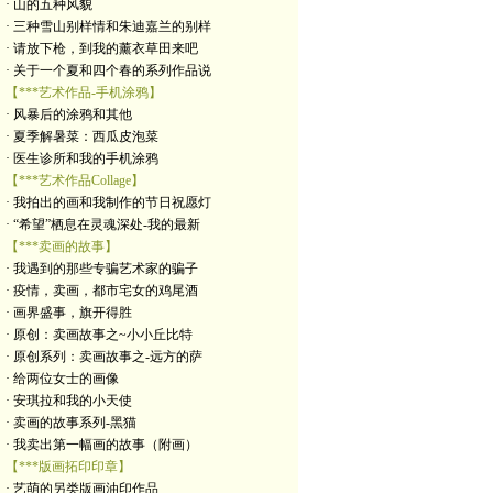
· 山的五种风貌
· 三种雪山别样情和朱迪嘉兰的别样
· 请放下枪，到我的薰衣草田来吧
· 关于一个夏和四个春的系列作品说
【***艺术作品-手机涂鸦】
· 风暴后的涂鸦和其他
· 夏季解暑菜：西瓜皮泡菜
· 医生诊所和我的手机涂鸦
【***艺术作品Collage】
· 我拍出的画和我制作的节日祝愿灯
· “希望”栖息在灵魂深处-我的最新
【***卖画的故事】
· 我遇到的那些专骗艺术家的骗子
· 疫情，卖画，都市宅女的鸡尾酒
· 画界盛事，旗开得胜
· 原创：卖画故事之~小小丘比特
· 原创系列：卖画故事之-远方的萨
· 给两位女士的画像
· 安琪拉和我的小天使
· 卖画的故事系列-黑猫
· 我卖出第一幅画的故事（附画）
【***版画拓印印章】
· 艺萌的另类版画油印作品