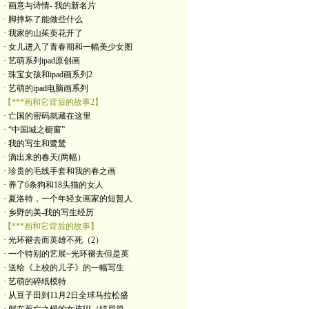
· 画意与诗情- 我的新名片
· 脚摔坏了能做些什么
· 我家的山茱萸花开了
· 女儿进入了青春期和一幅美少女图
· 艺萌系列ipad原创画
· 珠宝女孩和ipad画系列2
· 艺萌的ipad电脑画系列
【***画和它背后的故事2】
· 亡国的密码就藏在这里
· “中国城之橱窗”
· 我的写生和鹭鸶
· 滴出来的春天(两幅）
· 珍贵的毛线手套和我的春之画
· 养了6条狗和18头猫的女人
· 夏洛特，一个年轻女画家的短暂人
· 乡野的美-我的写生经历
【***画和它背后的故事】
· 光环褪去而英雄不死（2）
· 一个特别的艺展~光环褪去但是英
· 送给《上校的儿子》的一幅写生
· 艺萌的碎纸模特
· 从豆子田到11月2日全球马拉松盛