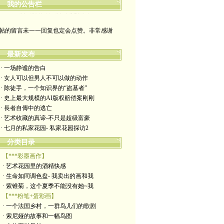
我的公告栏
哪裡有自由，哪裡就是祖國
帖的留言未一一回复也定会点赞。非常感谢
yimengling53@yahoo.com
最新发布
有意收藏者请私信我，感谢一贯支持
· 一场静谧的告白
· 女人可以但男人不可以做的动作
政治转载不一定代表本人意见
· 陈徒手，一个知识界的“盗墓者”
· 史上最大规模的AI版权赔偿案刚刚
艺术博客：https://yimengl.blog
· 長者自傳中的逃亡
· 艺术收藏的真谛-不只是超级富豪
目录中标注星号的为本人艺术原创
· 七月的私家花园- 私家花园探访2
分类目录
【***彩墨画作】
· 艺术花园里的酒精快感
· 生命如同调色盘- 我卖出的画和我
· 紫锥菊，这个夏季不能没有她~我
【***粉笔+蛋彩画】
· 一个法国乡村，一群鸟儿们的歌剧
· 索尼娅的故事和一幅鸟图