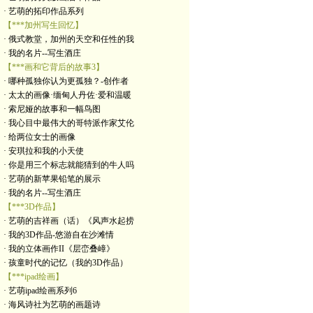
· 艺萌的拓印作品系列
【***加州写生回忆】
· 俄式教堂，加州的天空和任性的我
· 我的名片--写生酒庄
【***画和它背后的故事3】
· 哪种孤独你认为更孤独？-创作者
· 太太的画像·缅甸人丹佐·爱和温暖
· 索尼娅的故事和一幅鸟图
· 我心目中最伟大的哥特派作家艾伦
· 给两位女士的画像
· 安琪拉和我的小天使
· 你是用三个标志就能猜到的牛人吗
· 艺萌的新苹果铅笔的展示
· 我的名片--写生酒庄
【***3D作品】
· 艺萌的吉祥画（话）《风声水起捞
· 我的3D作品-悠游自在沙滩情
· 我的立体画作II《层峦叠嶂》
· 孩童时代的记忆（我的3D作品）
【***ipad绘画】
· 艺萌ipad绘画系列6
· 海风诗社为艺萌的画题诗