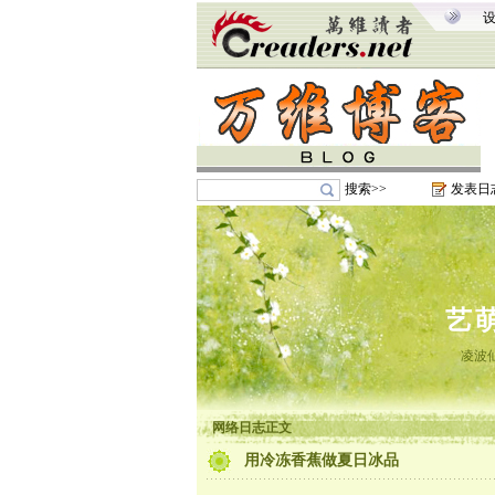
搜索>>
发表日
艺
凌波
网络日志正文
用冷冻香蕉做夏日冰品