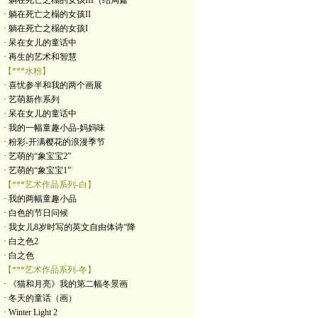
· 躺在死亡之榻的女孩III（结局篇
· 躺在死亡之榻的女孩II
· 躺在死亡之榻的女孩I
· 呆在女儿的童话中
· 再生的艺术和智慧
【***水粉】
· 喜忧参半和我的两个画展
· 艺萌新作系列
· 呆在女儿的童话中
· 我的一幅童趣小品-妈妈味
· 粉彩-开满樱花的浪漫季节
· 艺萌的“象宝宝2”
· 艺萌的“象宝宝1”
【***艺术作品系列-白】
· 我的两幅童趣小品
· 白色的节日问候
· 我女儿8岁时写的英文自由体诗“降
· 白之色2
· 白之色
【***艺术作品系列-冬】
· 《猫和月亮》我的第二幅冬景画
· 冬天的童话（画）
· Winter Light 2