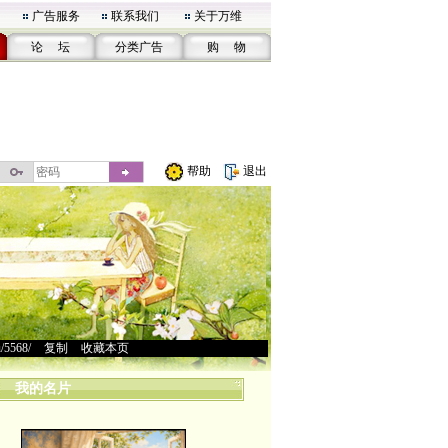
广告服务
联系我们
关于万维
论 坛
分类广告
购 物
帮助
退出
u/5568/
>
复制
>
收藏本页
我的名片