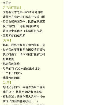
· 冬的光
【***旅行画志】
· 大都会艺术之旅-卡布奇诺老牌咖
· 让梦想在我行进的脚步中实现（图
· 83天自驾美国50州，比蹲在家里三
· 枫子古巴行：海明威的那片海
· 暑期画中乐优游（多幅原创作品）
· 五月和梦幻威尼斯
【母亲】
· 妈妈，我终于复原了你的美貌，是
· 献给我的婆婆和所有因疫情而孤独
· 我们打赢了一场不可能打赢的官司
· 抢救婆婆
· 纪念我的祖母
· 母亲的花-点点水晶的生命绽放
· 一个非凡的女人
· 我母亲的画像
【父亲】
· 翻译父亲的书，英语作为第二语言
· 我的公公- 林登·约翰逊和万寿纺
· 精彩叙述：美国华裔大兵军中讨公
· 前往华府后的意外收获（一）