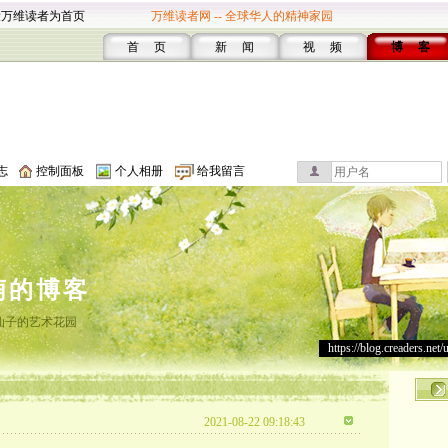
设万维读者为首页
万维读者网 -- 全球华人的精神家园
首 页
新 闻
视 频
博 客
志
控制面板
个人相册
给我留言
萌的博客
仙子的艺术花园
https://blog.creaders.net/
2021-08-22 09:18:43