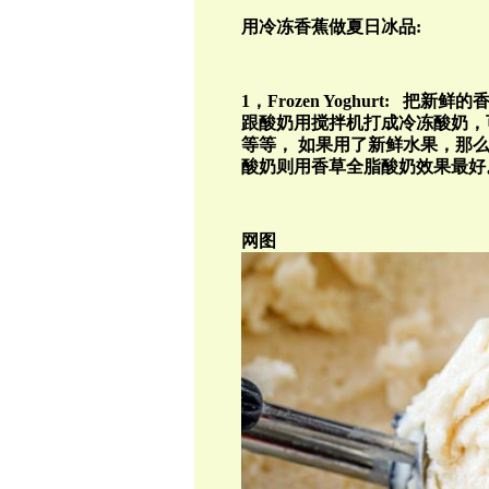
用冷冻香蕉做夏日冰品
:
1
，
Frozen Yoghurt:
把新鲜的
跟酸奶用搅拌机打成冷冻酸奶，
等等，
如果用了新鲜水果，那
酸奶则用香草全脂酸奶效果最好
网图