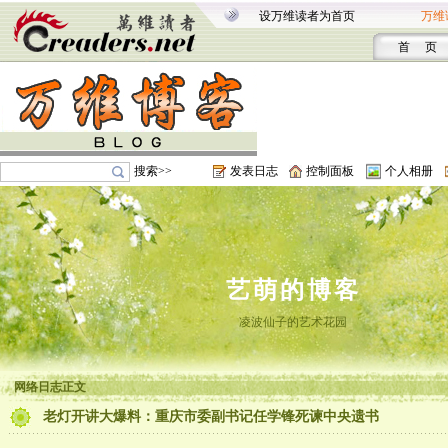
设万维读者为首页
万维
首 页
搜索>>
发表日志
控制面板
个人相册
艺萌的博客
凌波仙子的艺术花园
网络日志正文
老灯开讲大爆料：重庆市委副书记任学锋死谏中央遗书