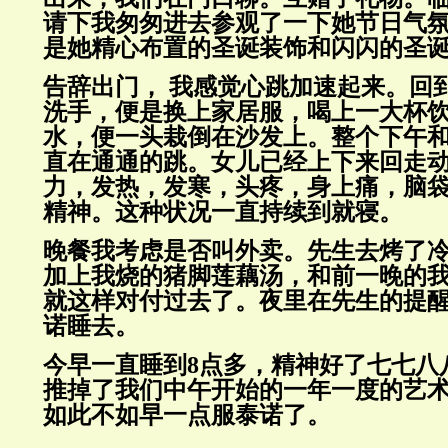
请下我匆匆进去参观了一下她节日气
是她精心布置的圣诞装饰和闪闪的圣
告辞出门， 我感觉心跳加速起来。回
洗手，便是换上家居服，喝上一大杯
水，便一头栽倒在沙发上。整个下午
直在通通的跳。女儿已经上下来回走
力，发热，发寒，头疼，身上痛，脑
精神。这种状况一直持续到就寝。
晚餐我考虑是否叫外卖。先生去烤了
加上我烧的猪脚莲藕汤，和前一晚的
就这样对付过去了。夜里在先生的提
诺睡去。
今早一直睡到8点多，精神好了七七八
推掉了我们中午开始的一年一度的艺
如此不如早一点服泰诺了。