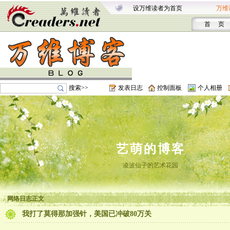
设万维读者为首页
万维
首 页
搜索>>
发表日志
控制面板
个人相册
艺萌的博客
凌波仙子的艺术花园
网络日志正文
我打了莫得那加强针，美国已冲破80万关