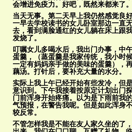
会增进免疫力。好吧，既然来都来了
当天无事。第二天早上我仍然感觉良
一早去学校读书的女儿卧室那边一直
去，看到满脸通红的女儿躺在床上跟
发烧了。
叮嘱女儿多喝水后，我出门办事，中
蛋羹，（蒸蛋羹是我家传统，我小时
一定有妈妈亲手做的美味的蛋羹），
藕汤。打针后，要补充大量的水分。
实际上我上午已经开始有些发冷，但
意识到。下午我接着按原定计划出门
门前浑身开始疼痛。以为是下雨前我
气预报，在警告我呢。但是如此浑身
较反常。
不管怎样我是不能在友人家久坐的了
出来，我们在门口聊。互赠了礼物。