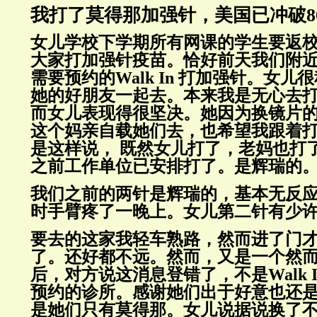
我打了莫得那加强针，美国已冲破8
女儿学校下学期所有网课的学生要返
大家打加强针疫苗。恰好前天我们附
需要预约的Walk In 打加强针。女
她的好朋友一起去。本来我是无心去
而女儿表现得很坚决。她因为换镜片
这个妈亲自载她们去，也希望我跟着
是这样说， 既然女儿打了，老妈也打
之前工作单位已安排打了。是辉瑞的
我们之前的两针是辉瑞的，基本无反
时手臂疼了一晚上。女儿第二针有少
要去的这家我轻车熟路，然而进了门
了。还好都不远。然而，又是一个然
后，对方说这消息登错了，不是Walk 
预约的诊所。感谢她们出于好意也还
是她们只有莫得那。女儿说据说换了