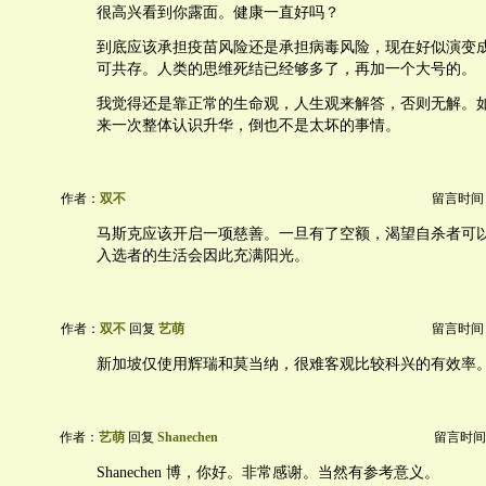
很高兴看到你露面。健康一直好吗？
到底应该承担疫苗风险还是承担病毒风险，现在好似演变
可共存。人类的思维死结已经够多了，再加一个大号的。
我觉得还是靠正常的生命观，人生观来解答，否则无解。
来一次整体认识升华，倒也不是太坏的事情。
作者：
双不
留言时间：20
马斯克应该开启一项慈善。一旦有了空额，渴望自杀者可
入选者的生活会因此充满阳光。
作者：
双不
回复
艺萌
留言时间：20
新加坡仅使用辉瑞和莫当纳，很难客观比较科兴的有效率
作者：
艺萌
回复
Shanechen
留言时间：20
Shanechen 博，你好。非常感谢。当然有参考意义。