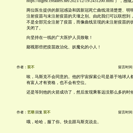
https://digest.creaders.net/2021/12/19/2431200.html ）
两位医生提供的新冠感染和因新冠死亡曲线清清楚楚、明
注射疫苗与未注射疫苗的天壤之别。由此我们可以联想到
不是全部完全注射了疫苗，而像曲线呈现的未注射疫苗的
关闭了。
向坚持在一线的广大医护人员致敬！
鄙视那些把疫苗政治化、妖魔化的小人！
作者：
双不
留言时间：20
唉，马斯克不会同意的。他的宇宙探索公司是基于地球人
有富人才有资格，也不会有空位。
还是等到他的火箭成功了，然后发现乘客远没那么多的时
作者：
艺萌
回复
双不
留言时间：20
哦，哈哈，服了你。快去跟马斯克说去。