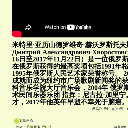
米特里·亚历山德罗维奇·赫沃罗斯托
Дми́трий Алекса́ндрович Хворосто
16日至2017年11月22日）是一位俄
在俄罗斯获得的最高奖项包括1991年
1995年俄罗斯人民艺术家荣誉称号。 2
成就而成为纽约市广场歌剧新闻奖的获
科音乐学院大厅音乐会，2004年 俄
术民间乐器乐团 指挥：尼古拉·加里
才，2017年他英年早逝不幸死于脑癌
浏览(5316)
(20)
文章评论
作者：
艺萌
回复
巴山人
留言时间：20