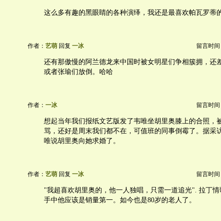
这么多有趣的黑眼睛的各种演绎，我还是最喜欢帕瓦罗蒂
作者：
艺萌
回复
一冰
留言时间：20
还有那傲慢的阿兰德龙来中国时被女明星们争相簇拥，还
或者张瑜们放倒。哈哈
作者：
一冰
留言时间：20
想起当年我们报纸文艺版发了韦唯坐胡里奥膝上的合照，
骂，还好是周末我们都不在，可值班的同事倒霉了。据采
唯说胡里奥向她求婚了。
作者：
艺萌
回复
一冰
留言时间：20
"我超喜欢胡里奥的，他一人独唱，只需一道追光". 拉丁
手中他应该是销量第一。如今也是80岁的老人了。