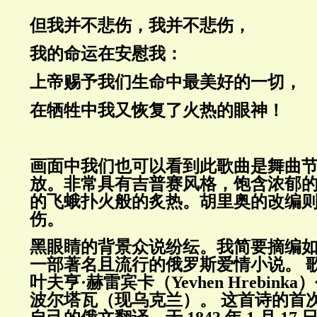
但我并不悲伤，我并不悲伤，
我的命运在安慰我：
上帝赐予我们生命中最美好的一切，
在牺牲中我又恢复了火热的眼神！
画面中我们也可以看到此歌曲是舞曲
放。非常具有吉普赛风格，饱含浓郁
的飞蛾扑火般的炙热。胡里奥的改编
伤。
黑眼睛的背景众说纷纭。我简要摘编如
一部著名且流行的俄罗斯爱情小说。
叶夫亨·赫雷宾卡（
Yevhen Hrebinka
）
波尔塔瓦（现乌克兰）。
这首诗的首