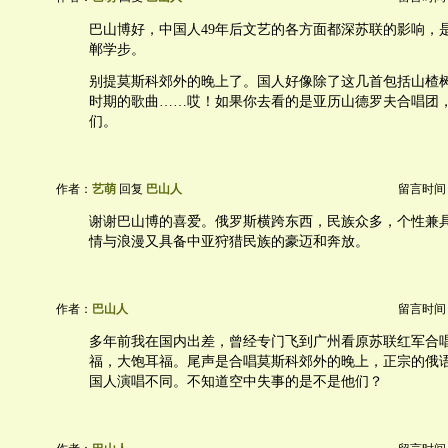
巴山博好，中国人49年后文艺的各方面都深苏联的影响，
郸学步。
别提莫斯科郊外的晚上了。国人好像除了这几首包括山楂
时期的歌曲……哎！如果你去看的是亚历山德罗夫合唱团
们。
作者：
艺萌
回复
巴山人
留言时间：20
谢谢巴山博的喜爱。俄罗斯横跨东西，民族众多，个性兼
情与浪漫又具备中亚狩猎民族的豪迈和奔放。
作者：
巴山人
留言时间：20
多年前我在国内出差，曾经专门飞到广州看原苏联红军合
福，大饱耳福。尾声是合唱莫斯科郊外的晚上，正宗的俄
国人演唱不同。不知道空中失事的是不是他们？