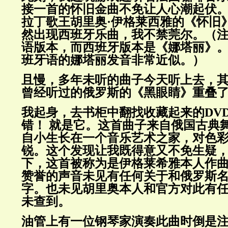
接一首的怀旧金曲不免让人心潮起伏
拉丁歌王胡里奥·伊格莱西雅的《怀旧
然出现西班牙乐曲，我不禁莞尔。（
语版本，而西班牙版本是《娜塔丽》
班牙语的娜塔丽发音非常近似。）
且慢，多年未听的曲子今天听上去，
曾经听过的俄罗斯的《黑眼睛》重叠
我起身，去书柜中翻找收藏起来的
DV
错！
就是它。这首曲子来自俄国古典
自小生长在一个音乐艺术之家，对色
锐。这个发现让我既得意又不免生疑
下，这首被称为是伊格莱希雅本人作
赞誉的声音未见有任何关于和俄罗斯
字。也未见胡里奥本人和官方对此有
未查到。
油管上有一位钢琴家演奏此曲时倒是