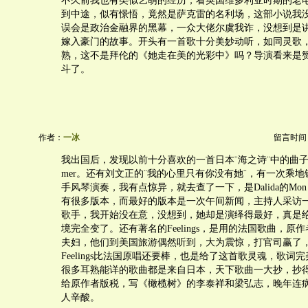
不久前我也有类似艺萌的经历，看英国维多利亚时期的老电影van
到中途，似有憬悟，竟然是萨克雷的名利场，这部小说我
误会是政治金融界的黑幕，一众大佬尔虞我诈，没想到是
嫁入豪门的故事。开头有一首歌十分美妙动听，如同灵歌
熟，这不是拜伦的《她走在美的光彩中》吗？导演看来是
斗了。
作者：
一冰
留言时间：20
我出国后，发现以前十分喜欢的一首日本¨海之诗¨中的曲子
mer。还有刘文正的¨我的心里只有你没有她¨，有一次乘
手风琴演奏，我有点惊异，就去查了一下，是Dalida的Mon histo
有很多版本，而最好的版本是一次午间新闻，主持人采访
歌手，我开始没在意，没想到，她却是演绎得最好，真是
境完全变了。还有著名的Feelings，是用的法国歌曲，原
夫妇，他们到美国旅游偶然听到，大为震惊，打官司赢了
Feelings比法国原唱还要棒，也是给了这首歌灵魂，歌词
很多耳熟能详的歌曲都是来自日本，天下歌曲一大抄，抄
给原作者版税，写《橄榄树》的李泰祥和梁弘志，晚年连
人辛酸。