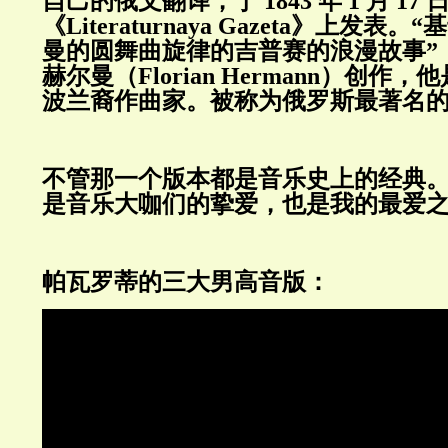
自己的俄文翻译，于
1843
年
1
月
17
《
Literaturnaya Gazeta
》上发表。“基
曼的圆舞曲旋律的吉普赛的浪漫故事”
赫尔曼（
Florian Hermann
）创作，他
波兰裔作曲家。被称为俄罗斯最著名
不管那一个版本都是音乐史上的经典
是音乐大咖们的挚爱，也是我的最爱
帕瓦罗蒂的三大男高音版：