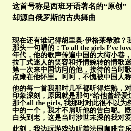
这首号称是西班牙语著名的“原创”
却源自俄罗斯的古典舞曲
现在还有谁记得胡里奥·伊格莱希雅？
那头一句唱的：
To all the girls I’ve l
年代，他的歌声传遍中国的大街小巷
拉丁式迷人的笑容和抒情婉转的情歌
第一次来中国访问的他，接待的
当时
点瘫在他怀里。呵呵，不愧被中国人
他的每一首我那时几乎都听得烂熟，
印象深刻，原因就是那句“给他曾经爱
那个
all the girls,
我那时对此很不以为
中的一个，我才不屑听他的告白呢。
白头到老，这是当时涉世未深的我对
此刻，我边玩游戏边听着法国咖啡音