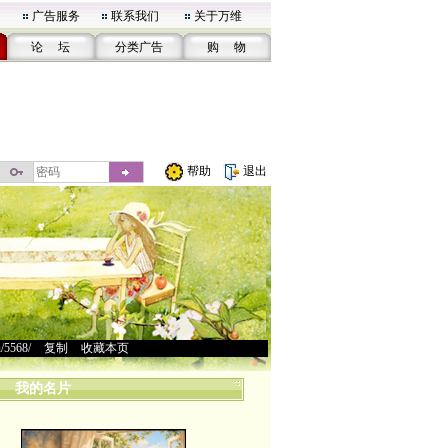
广告服务
联系我们
关于万维
论 坛
分类广告
购 物
帮助
退出
u/5568/
>
复制
>
收藏本页
我的名片