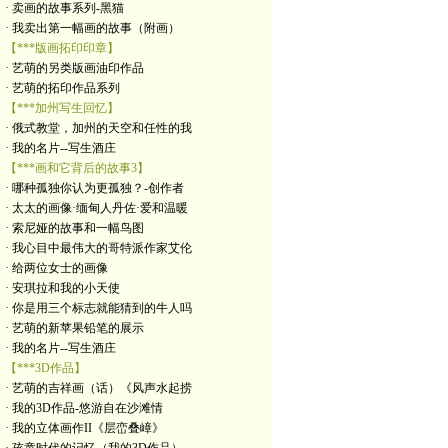
· 卖画的故事系列-黑猫
· 我卖出第一幅画的故事（附画）
【***版画拓印印章】
· 艺萌的另类版画油印作品
· 艺萌的拓印作品系列
【***加州写生回忆】
· 俄式教堂，加州的天空和任性的我
· 我的名片--写生酒庄
【***画和它背后的故事3】
· 哪种孤独你认为更孤独？-创作者
· 太太的画像·缅甸人丹佐·爱和温暖
· 索尼娅的故事和一幅鸟图
· 我心目中最伟大的哥特派作家艾伦
· 给两位女士的画像
· 安琪拉和我的小天使
· 你是用三个标志就能猜到的牛人吗
· 艺萌的新苹果铅笔的展示
· 我的名片--写生酒庄
【***3D作品】
· 艺萌的吉祥画（话）《风声水起捞
· 我的3D作品-悠游自在沙滩情
· 我的立体画作II《层峦叠嶂》