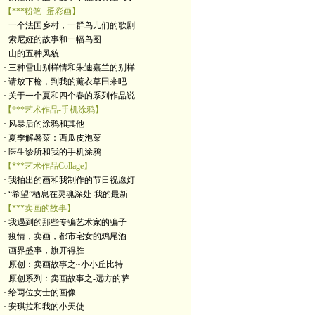
【***粉笔+蛋彩画】
· 一个法国乡村，一群鸟儿们的歌剧
· 索尼娅的故事和一幅鸟图
· 山的五种风貌
· 三种雪山别样情和朱迪嘉兰的别样
· 请放下枪，到我的薰衣草田来吧
· 关于一个夏和四个春的系列作品说
【***艺术作品-手机涂鸦】
· 风暴后的涂鸦和其他
· 夏季解暑菜：西瓜皮泡菜
· 医生诊所和我的手机涂鸦
【***艺术作品Collage】
· 我拍出的画和我制作的节日祝愿灯
· “希望”栖息在灵魂深处-我的最新
【***卖画的故事】
· 我遇到的那些专骗艺术家的骗子
· 疫情，卖画，都市宅女的鸡尾酒
· 画界盛事，旗开得胜
· 原创：卖画故事之~小小丘比特
· 原创系列：卖画故事之-远方的萨
· 给两位女士的画像
· 安琪拉和我的小天使