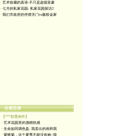
· 艺术收藏的真谛-不只是超级富豪
· 七月的私家花园- 私家花园探访2
· 我们市政府的停摆关门vs极权金家
分类目录
【***彩墨画作】
· 艺术花园里的酒精快感
· 生命如同调色盘- 我卖出的画和我
· 紫锥菊，这个夏季不能没有她~我