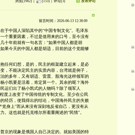
浏览(1902)
(153)
评论(3)
发表评论
留言时间：2026-06-13 12:38:09
在于中国人深陷其中的“中国专制文化”。毛泽东
是一个重要因素，不过是借用来的口号，至今没有
几十年前就有一句名言：“如果中国人都是胡
？如果今天的中国人都是胡适，目前的这个党能够
不抱任何幻想，是的，民主的框架建立起来，是必
改变，不能决定民主的实质内容，台湾就是例子，
日治的多年，又有胡适、雷震、殷海光这样领军的
？杨小凯要是活着，肯定算一个。其余的呢？海外
外民运们出了杨小凯式的人物吗？除了领军人
当程度上改变了中国传统的专制文化。至少在公民
外的经历，使我得出的结论，中国海外民主的失败
产党身上”而从来没有深刻地反省自己，更没有从
力。这也就是托克维尔所着重阐述的“民情”。
，普京的现象是俄国人自己决定的。就如美国的特