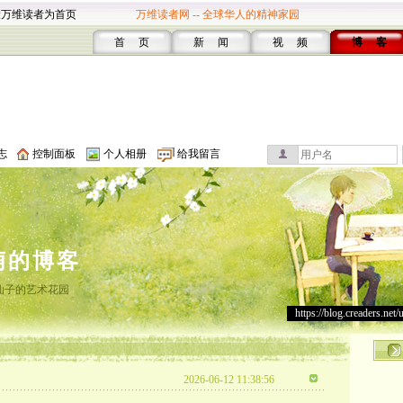
设万维读者为首页
万维读者网 -- 全球华人的精神家园
首 页
新 闻
视 频
博 客
志
控制面板
个人相册
给我留言
萌的博客
仙子的艺术花园
https://blog.creaders.net/
2026-06-12 11:38:56