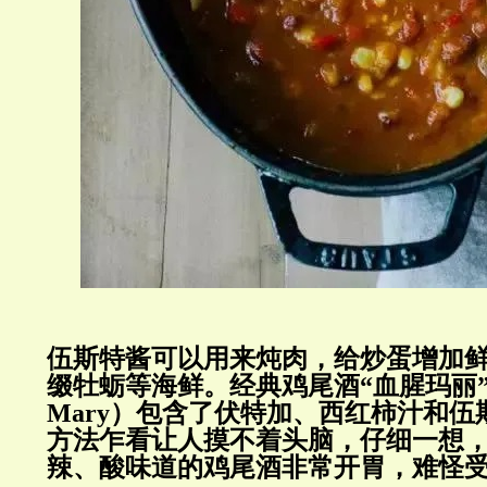
伍斯特酱可以用来炖肉，给炒蛋增加
缀牡蛎等海鲜。经典鸡尾酒“血腥玛丽”（B
Mary）包含了伏特加、西红柿汁和
方法乍看让人摸不着头脑，仔细一想
辣、酸味道的鸡尾酒非常开胃，难怪