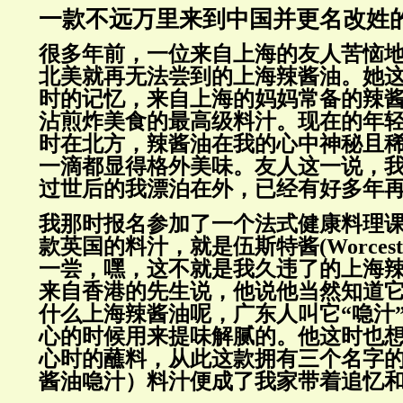
一款不远万里来到中国并更名改姓的
很多年前，一位来自上海的友人苦恼
北美就再无法尝到的上海辣酱油。她
时的记忆，来自上海的妈妈常备的辣
沾煎炸美食的最高级料汁。现在的年
时在北方，辣酱油在我的心中神秘且
一滴都显得格外美味。友人这一说，
过世后的我漂泊在外，已经有好多年
我那时报名参加了一个法式健康料理
款英国的料汁，就是伍斯特酱(Worcestersh
一尝，嘿，这不就是我久违了的上海
来自香港的先生说，他说他当然知道
什么上海辣酱油呢，广东人叫它“喼汁
心的时候用来提味解腻的。他这时也
心时的蘸料，从此这款拥有三个名字
酱油喼汁）料汁便成了我家带着追忆