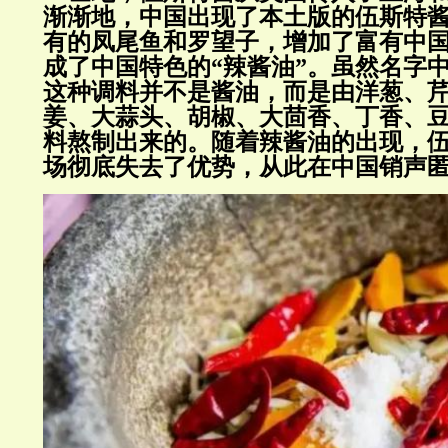
渐渐地，中国出现了本土版的伍斯特
有的凤尾鱼和罗望子，增加了富有中
成了中国特色的“辣酱油”。虽然名字中
这种调料并不是酱油，而是由洋葱、
姜、大蒜头、胡椒、大茴香、丁香、
料熬制出来的。随着辣酱油的出现，
场彻底失去了优势，从此在中国销声