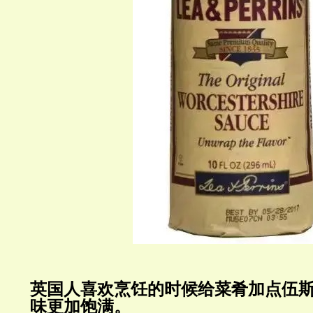
英国人喜欢烹饪的时候给菜肴加点伍
味更加饱满。