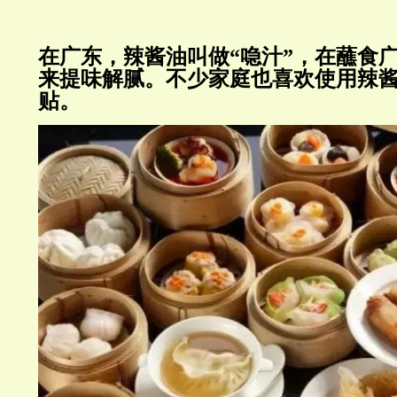
在广东，辣酱油叫做“喼汁”，在蘸食
来提味解腻。不少家庭也喜欢使用辣
贴。