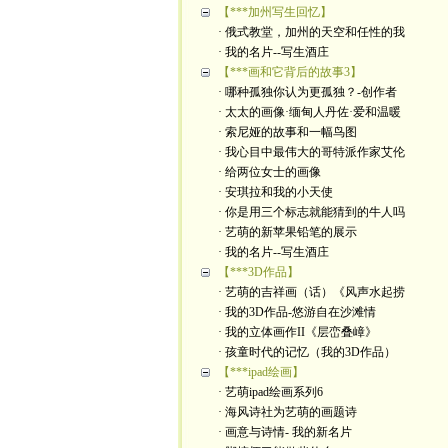
【***加州写生回忆】
· 俄式教堂，加州的天空和任性的我
· 我的名片--写生酒庄
【***画和它背后的故事3】
· 哪种孤独你认为更孤独？-创作者
· 太太的画像·缅甸人丹佐·爱和温暖
· 索尼娅的故事和一幅鸟图
· 我心目中最伟大的哥特派作家艾伦
· 给两位女士的画像
· 安琪拉和我的小天使
· 你是用三个标志就能猜到的牛人吗
· 艺萌的新苹果铅笔的展示
· 我的名片--写生酒庄
【***3D作品】
· 艺萌的吉祥画（话）《风声水起捞
· 我的3D作品-悠游自在沙滩情
· 我的立体画作II《层峦叠嶂》
· 孩童时代的记忆（我的3D作品）
【***ipad绘画】
· 艺萌ipad绘画系列6
· 海风诗社为艺萌的画题诗
· 画意与诗情- 我的新名片