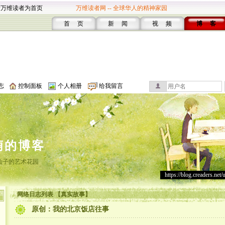
设万维读者为首页
万维读者网 -- 全球华人的精神家园
首 页
新 闻
视 频
博 客
志
控制面板
个人相册
给我留言
萌的博客
仙子的艺术花园
https://blog.creaders.net/
网络日志列表 【真实故事】
原创：我的北京饭店往事