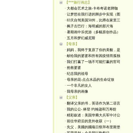
【***旅行画志】
· 大都会艺术之旅-卡布奇诺老牌咖
· 让梦想在我行进的脚步中实现（图
· 83天自驾美国50州，比蹲在家里三
· 枫子古巴行：海明威的那片海
· 暑期画中乐优游（多幅原创作品）
· 五月和梦幻威尼斯
【母亲】
· 妈妈，我终于复原了你的美貌，是
· 献给我的婆婆和所有因疫情而孤独
· 我们打赢了一场不可能打赢的官司
· 抢救婆婆
· 纪念我的祖母
· 母亲的花-点点水晶的生命绽放
· 一个非凡的女人
· 我母亲的画像
【父亲】
· 翻译父亲的书，英语作为第二语言
· 我的公公- 林登·约翰逊和万寿纺
· 精彩叙述：美国华裔大兵军中讨公
· 前往华府后的意外收获（一）
· 先父，美國的國殤日祭拜布里斯堡