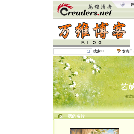
搜索>>
发表日
艺
凌波
我的名片