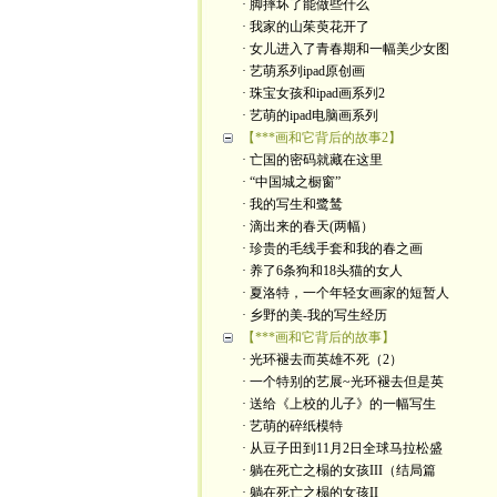
· 脚摔坏了能做些什么
· 我家的山茱萸花开了
· 女儿进入了青春期和一幅美少女图
· 艺萌系列ipad原创画
· 珠宝女孩和ipad画系列2
· 艺萌的ipad电脑画系列
【***画和它背后的故事2】
· 亡国的密码就藏在这里
· “中国城之橱窗”
· 我的写生和鹭鸶
· 滴出来的春天(两幅）
· 珍贵的毛线手套和我的春之画
· 养了6条狗和18头猫的女人
· 夏洛特，一个年轻女画家的短暂人
· 乡野的美-我的写生经历
【***画和它背后的故事】
· 光环褪去而英雄不死（2）
· 一个特别的艺展~光环褪去但是英
· 送给《上校的儿子》的一幅写生
· 艺萌的碎纸模特
· 从豆子田到11月2日全球马拉松盛
· 躺在死亡之榻的女孩III（结局篇
· 躺在死亡之榻的女孩II