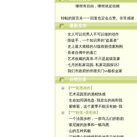
哪裡有自由，哪裡就是祖國
转帖的留言未一一回复也定会点赞。非常感谢
最新发布
yimengling53@yahoo.com
· 女人可以但男人不可以做的动作
有意收藏者请私信我，感谢一贯支持
· 陈徒手，一个知识界的“盗墓者”
· 史上最大规模的AI版权赔偿案刚刚
政治转载不一定代表本人意见
· 長者自傳中的逃亡
· 艺术收藏的真谛-不只是超级富豪
艺术博客：https://yimengl.blog
· 七月的私家花园- 私家花园探访2
· 我们市政府的停摆关门vs极权金家
目录中标注星号的为本人艺术原创
分类目录
【***彩墨画作】
· 艺术花园里的酒精快感
· 生命如同调色盘- 我卖出的画和我
· 紫锥菊，这个夏季不能没有她~我
【***粉笔+蛋彩画】
· 一个法国乡村，一群鸟儿们的歌剧
· 索尼娅的故事和一幅鸟图
· 山的五种风貌