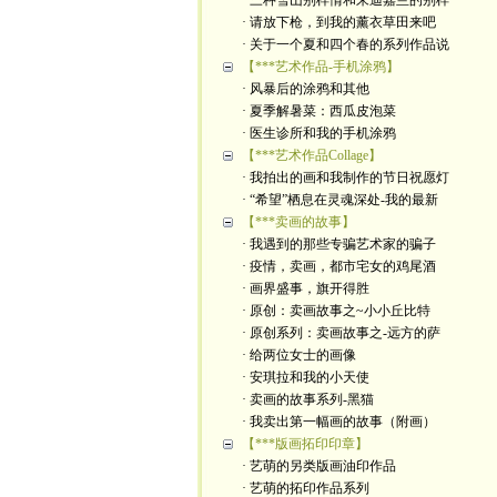
· 三种雪山别样情和朱迪嘉兰的别样
· 请放下枪，到我的薰衣草田来吧
· 关于一个夏和四个春的系列作品说
【***艺术作品-手机涂鸦】
· 风暴后的涂鸦和其他
· 夏季解暑菜：西瓜皮泡菜
· 医生诊所和我的手机涂鸦
【***艺术作品Collage】
· 我拍出的画和我制作的节日祝愿灯
· “希望”栖息在灵魂深处-我的最新
【***卖画的故事】
· 我遇到的那些专骗艺术家的骗子
· 疫情，卖画，都市宅女的鸡尾酒
· 画界盛事，旗开得胜
· 原创：卖画故事之~小小丘比特
· 原创系列：卖画故事之-远方的萨
· 给两位女士的画像
· 安琪拉和我的小天使
· 卖画的故事系列-黑猫
· 我卖出第一幅画的故事（附画）
【***版画拓印印章】
· 艺萌的另类版画油印作品
· 艺萌的拓印作品系列