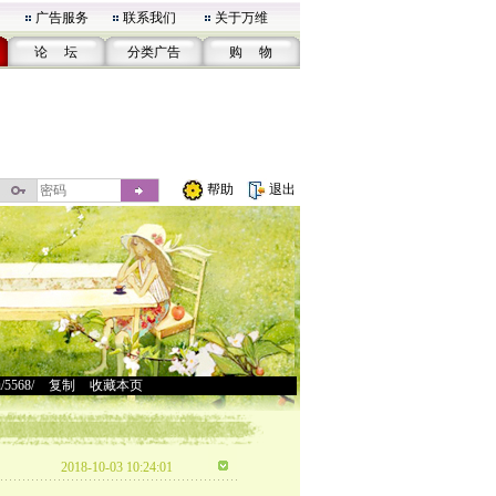
广告服务
联系我们
关于万维
论 坛
分类广告
购 物
帮助
退出
u/5568/
>
复制
>
收藏本页
2018-10-03 10:24:01