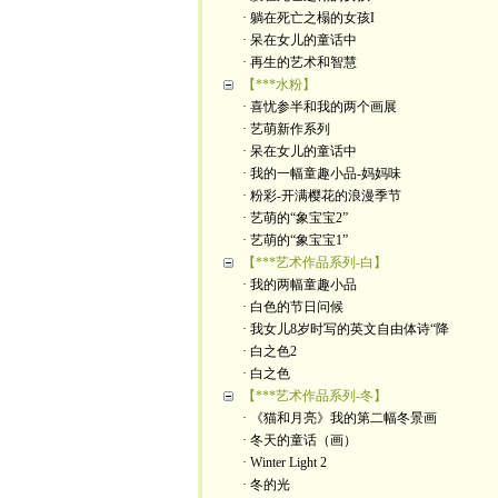
· 躺在死亡之榻的女孩I
· 呆在女儿的童话中
· 再生的艺术和智慧
【***水粉】
· 喜忧参半和我的两个画展
· 艺萌新作系列
· 呆在女儿的童话中
· 我的一幅童趣小品-妈妈味
· 粉彩-开满樱花的浪漫季节
· 艺萌的“象宝宝2”
· 艺萌的“象宝宝1”
【***艺术作品系列-白】
· 我的两幅童趣小品
· 白色的节日问候
· 我女儿8岁时写的英文自由体诗“降
· 白之色2
· 白之色
【***艺术作品系列-冬】
· 《猫和月亮》我的第二幅冬景画
· 冬天的童话（画）
· Winter Light 2
· 冬的光