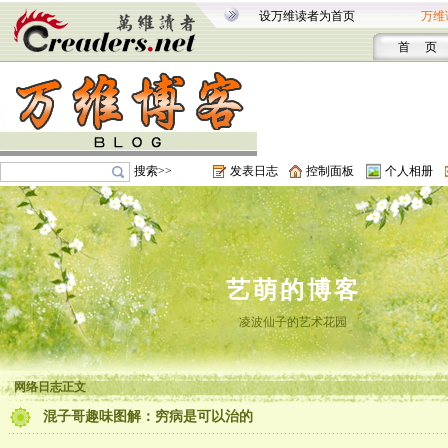
设万维读者为首页
万维
首 页
搜索>>
发表日志
控制面板
个人相册
艺萌的博客
凌波仙子的艺术花园
网络日志正文
混子哥趣味图解：穷病是可以治的