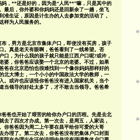
妈妈，**还是好的，因为是“人民**”嘛，只是其中的
。最后，你外婆和你妈妈还是回新余了一趟，坐飞
到准生证，原因是计生办的人去参加党的活动了，
这样为人民服务的。
*宣布，男方是北京市集体户口，即使没有买房，孩子
口。真是老天有眼啊，爸爸看到了一线希望。否
户口，为什么我的孩子就只能是江西户口呢?或许，
老婆，你爸爸应该娶一个北京的老婆。不过，如果
爸爸在北京恐怕也很难找到一个像你妈妈那样好的
的北大博士，一个小小的中国政法大学的教师，一
入。或许也应该怪你爸爸没有进入国家机关，当个
道当领导的好处太多了，才不敢去当领导。爸爸希
。你爸爸也开始了艰苦的给你办户口的历程。先是去北
就去了四次才办成。第一次去，是周五，人家说，
。你爸爸因为周二上午要在昌平给你可爱的大哥
去办理了。第二次去，你爸爸没有把集体户口封面
医院在办理出生证的说明中并没有强调集体户口要