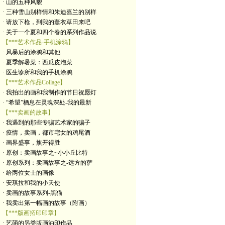
· 山的五种风貌
· 三种雪山别样情和朱迪嘉兰的别样
· 请放下枪，到我的薰衣草田来吧
· 关于一个夏和四个春的系列作品说
【***艺术作品-手机涂鸦】
· 风暴后的涂鸦和其他
· 夏季解暑菜：西瓜皮泡菜
· 医生诊所和我的手机涂鸦
【***艺术作品Collage】
· 我拍出的画和我制作的节日祝愿灯
· “希望”栖息在灵魂深处-我的最新
【***卖画的故事】
· 我遇到的那些专骗艺术家的骗子
· 疫情，卖画，都市宅女的鸡尾酒
· 画界盛事，旗开得胜
· 原创：卖画故事之~小小丘比特
· 原创系列：卖画故事之-远方的萨
· 给两位女士的画像
· 安琪拉和我的小天使
· 卖画的故事系列-黑猫
· 我卖出第一幅画的故事（附画）
【***版画拓印印章】
· 艺萌的另类版画油印作品