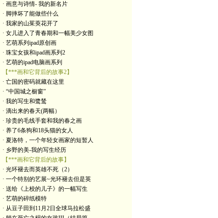
· 画意与诗情- 我的新名片
· 脚摔坏了能做些什么
· 我家的山茱萸花开了
· 女儿进入了青春期和一幅美少女图
· 艺萌系列ipad原创画
· 珠宝女孩和ipad画系列2
· 艺萌的ipad电脑画系列
【***画和它背后的故事2】
· 亡国的密码就藏在这里
· “中国城之橱窗”
· 我的写生和鹭鸶
· 滴出来的春天(两幅）
· 珍贵的毛线手套和我的春之画
· 养了6条狗和18头猫的女人
· 夏洛特，一个年轻女画家的短暂人
· 乡野的美-我的写生经历
【***画和它背后的故事】
· 光环褪去而英雄不死（2）
· 一个特别的艺展~光环褪去但是英
· 送给《上校的儿子》的一幅写生
· 艺萌的碎纸模特
· 从豆子田到11月2日全球马拉松盛