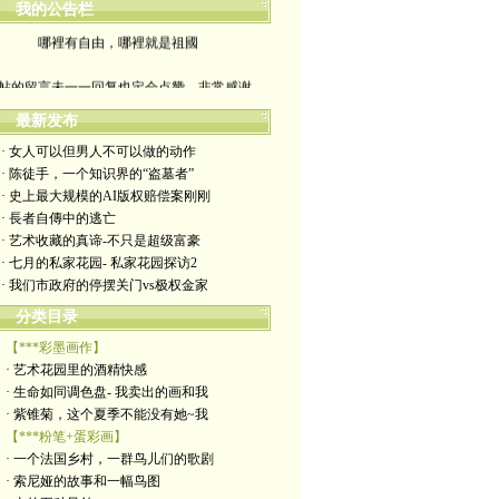
我的公告栏
哪裡有自由，哪裡就是祖國
帖的留言未一一回复也定会点赞。非常感谢
yimengling53@yahoo.com
最新发布
· 女人可以但男人不可以做的动作
有意收藏者请私信我，感谢一贯支持
· 陈徒手，一个知识界的“盗墓者”
· 史上最大规模的AI版权赔偿案刚刚
政治转载不一定代表本人意见
· 長者自傳中的逃亡
· 艺术收藏的真谛-不只是超级富豪
艺术博客：https://yimengl.blog
· 七月的私家花园- 私家花园探访2
· 我们市政府的停摆关门vs极权金家
目录中标注星号的为本人艺术原创
分类目录
【***彩墨画作】
· 艺术花园里的酒精快感
· 生命如同调色盘- 我卖出的画和我
· 紫锥菊，这个夏季不能没有她~我
【***粉笔+蛋彩画】
· 一个法国乡村，一群鸟儿们的歌剧
· 索尼娅的故事和一幅鸟图