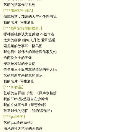
· 艺萌的拓印作品系列
【***加州写生回忆】
· 俄式教堂，加州的天空和任性的我
· 我的名片--写生酒庄
【***画和它背后的故事3】
· 哪种孤独你认为更孤独？-创作者
· 太太的画像·缅甸人丹佐·爱和温暖
· 索尼娅的故事和一幅鸟图
· 我心目中最伟大的哥特派作家艾伦
· 给两位女士的画像
· 安琪拉和我的小天使
· 你是用三个标志就能猜到的牛人吗
· 艺萌的新苹果铅笔的展示
· 我的名片--写生酒庄
【***3D作品】
· 艺萌的吉祥画（话）《风声水起捞
· 我的3D作品-悠游自在沙滩情
· 我的立体画作II《层峦叠嶂》
· 孩童时代的记忆（我的3D作品）
【***ipad绘画】
· 艺萌ipad绘画系列6
· 海风诗社为艺萌的画题诗