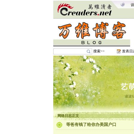
搜索>>
发表日
艺
凌波
网络日志正文
等爸有钱了给你办美国户口