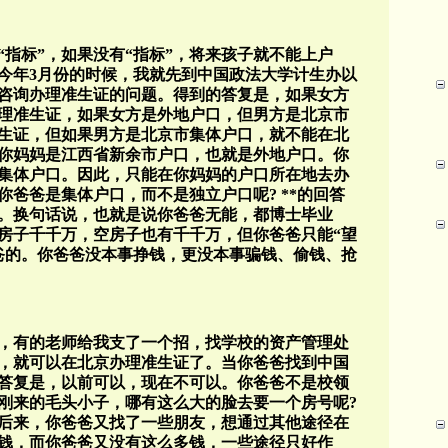
指标”，如果没有“指标”，将来孩子就不能上户
今年3月份的时候，我就先到中国政法大学计生办以
咨询办理准生证的问题。得到的答复是，如果女方
理准生证，如果女方是外地户口，但男方是北京市
生证，但如果男方是北京市集体户口，就不能在北
你妈妈是江西省新余市户口，也就是外地户口。你
集体户口。因此，只能在你妈妈的户口所在地去办
爸爸是集体户口，而不是独立户口呢? **的回答
。换句话说，也就是说你爸爸无能，都博士毕业
房子千千万，空房子也有千千万，但你爸爸只能“望
爸的。你爸爸没本事挣钱，更没本事骗钱、偷钱、抢
，有的老师给我支了一个招，找学校的资产管理处
，就可以在北京办理准生证了。当你爸爸找到中国
答复是，以前可以，现在不可以。你爸爸不是校领
刚来的毛头小子，哪有这么大的脸去要一个房号呢?
后来，你爸爸又找了一些朋友，想通过其他途径在
钱，而你爸爸又没有这么多钱，一些途径只好作