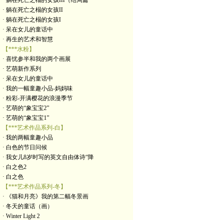
· 躺在死亡之榻的女孩III（结局篇
· 躺在死亡之榻的女孩II
· 躺在死亡之榻的女孩I
· 呆在女儿的童话中
· 再生的艺术和智慧
【***水粉】
· 喜忧参半和我的两个画展
· 艺萌新作系列
· 呆在女儿的童话中
· 我的一幅童趣小品-妈妈味
· 粉彩-开满樱花的浪漫季节
· 艺萌的“象宝宝2”
· 艺萌的“象宝宝1”
【***艺术作品系列-白】
· 我的两幅童趣小品
· 白色的节日问候
· 我女儿8岁时写的英文自由体诗“降
· 白之色2
· 白之色
【***艺术作品系列-冬】
· 《猫和月亮》我的第二幅冬景画
· 冬天的童话（画）
· Winter Light 2