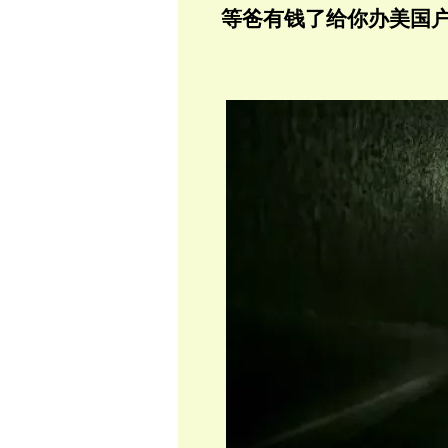
等爸有钱了给你办美国
翟