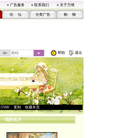
广告服务
联系我们
关于万维
论 坛
分类广告
购 物
帮助
退出
u/5568/
>
复制
>
收藏本页
我的名片