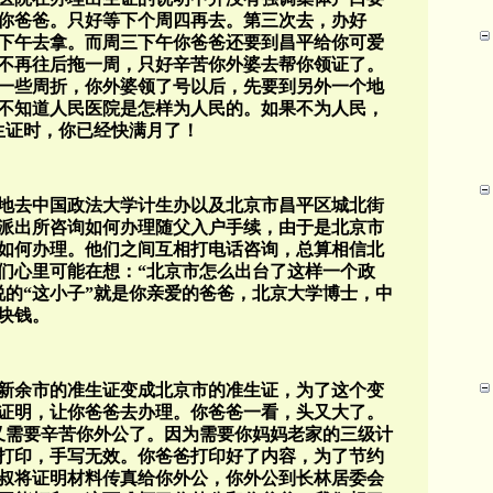
你爸爸。只好等下个周四再去。第三次去，办好
下午去拿。而周三下午你爸爸还要到昌平给你可爱
不再往后拖一周，只好辛苦你外婆去帮你领证了。
一些周折，你外婆领了号以后，先要到另外一个地
不知道人民医院是怎样为人民的。如果不为人民，
生证时，你已经快满月了！
地去中国政法大学计生办以及北京市昌平区城北街
派出所咨询如何办理随父入户手续，由于是北京市
如何办理。他们之间互相打电话咨询，总算相信北
们心里可能在想：“北京市怎么出台了这样一个政
说的“这小子”就是你亲爱的爸爸，北京大学博士，中
块钱。
新余市的准生证变成北京市的准生证，为了这个变
证明，让你爸爸去办理。你爸爸一看，头又大了。
又需要辛苦你外公了。因为需要你妈妈老家的三级计
打印，手写无效。你爸爸打印好了内容，为了节约
叔将证明材料传真给你外公，你外公到长林居委会