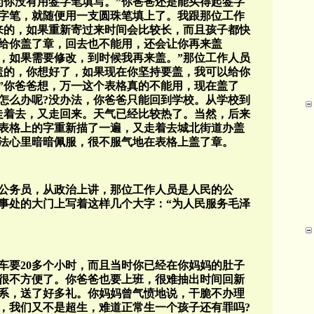
为你没有用签字笔填写。”你爸爸还是能买得起签字
字笔，就随便用一支圆珠笔填上了。我跟那位工作
来的，如果重新寄过来时间会比较长，而且孩子都快
使给你盖了章，回去也不能用，还会让你再来盖
吧，如果需要修改，到时候我再来盖。”那位工作人员
盖的，你想好了，如果现在你坚持要盖，我可以给你
”你爸爸想，万一这个表格真的不能用，现在盖了
怎么办呢?没办法，你爸爸只能回到学校。从学校到
走着去，又走回来。天气已经比较热了。当然，后来
表格上的字重新描了一遍，又走着去城北街道办盖
法心里暗暗佩服，很不服气地在表格上盖了章。
公务员，从政治上讲，那位工作人员是人民的公
事处的大门上写着这样几个大字：“为人民服务毛泽
车要20多个小时，而且当时你已经在你妈妈的肚子
很不方便了。你爸爸也要上班，很难抽出时间回新
系，送了好多礼。你妈妈曾气愤地说，干脆不办理
样，我们又不是超生，难道正常生一个孩子还有罪吗?