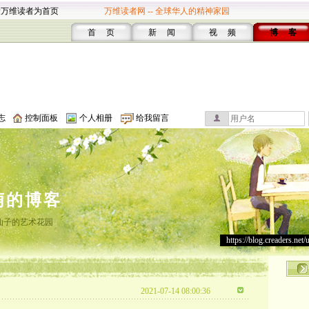
设万维读者为首页
万维读者网 -- 全球华人的精神家园
首 页
新 闻
视 频
博 客
志
控制面板
个人相册
给我留言
萌的博客
仙子的艺术花园
https://blog.creaders.net/
2021-07-14 08:00:36