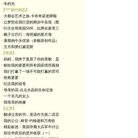
· 冬的光
【***旅行画志】
· 大都会艺术之旅-卡布奇诺老牌咖
· 让梦想在我行进的脚步中实现（图
· 83天自驾美国50州，比蹲在家里三
· 枫子古巴行：海明威的那片海
· 暑期画中乐优游（多幅原创作品）
· 五月和梦幻威尼斯
【母亲】
· 妈妈，我终于复原了你的美貌，是
· 献给我的婆婆和所有因疫情而孤独
· 我们打赢了一场不可能打赢的官司
· 抢救婆婆
· 纪念我的祖母
· 母亲的花-点点水晶的生命绽放
· 一个非凡的女人
· 我母亲的画像
【父亲】
· 翻译父亲的书，英语作为第二语言
· 我的公公- 林登·约翰逊和万寿纺
· 精彩叙述：美国华裔大兵军中讨公
· 前往华府后的意外收获（一）