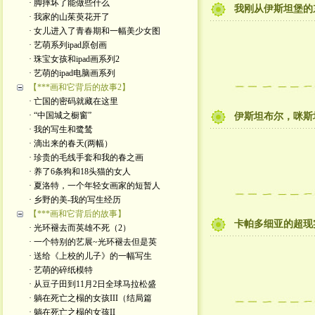
· 脚摔坏了能做些什么
我刚从伊斯坦堡的
· 我家的山茱萸花开了
· 女儿进入了青春期和一幅美少女图
· 艺萌系列ipad原创画
· 珠宝女孩和ipad画系列2
· 艺萌的ipad电脑画系列
【***画和它背后的故事2】
· 亡国的密码就藏在这里
· “中国城之橱窗”
伊斯坦布尔，咪斯
· 我的写生和鹭鸶
· 滴出来的春天(两幅）
· 珍贵的毛线手套和我的春之画
· 养了6条狗和18头猫的女人
· 夏洛特，一个年轻女画家的短暂人
· 乡野的美-我的写生经历
【***画和它背后的故事】
卡帕多细亚的超现
· 光环褪去而英雄不死（2）
· 一个特别的艺展~光环褪去但是英
· 送给《上校的儿子》的一幅写生
· 艺萌的碎纸模特
· 从豆子田到11月2日全球马拉松盛
· 躺在死亡之榻的女孩III（结局篇
· 躺在死亡之榻的女孩II