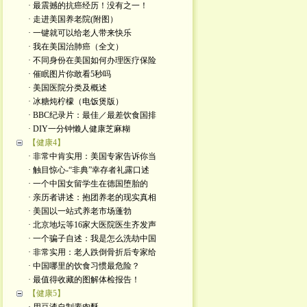
· 最震撼的抗癌经历！没有之一！
· 走进美国养老院(附图）
· 一键就可以给老人带来快乐
· 我在美国治肺癌（全文）
· 不同身份在美国如何办理医疗保险
· 催眠图片你敢看5秒吗
· 美国医院分类及概述
· 冰糖炖柠檬（电饭煲版）
· BBC纪录片：最佳／最差饮食国排
· DIY一分钟懒人健康芝麻糊
【健康4】
· 非常中肯实用：美国专家告诉你当
· 触目惊心-“非典”幸存者礼露口述
· 一个中国女留学生在德国堕胎的
· 亲历者讲述：抱团养老的现实真相
· 美国以一站式养老市场蓬勃
· 北京地坛等16家大医院医生齐发声
· 一个骗子自述：我是怎么洗劫中国
· 非常实用：老人跌倒骨折后专家给
· 中国哪里的饮食习惯最危险？
· 最值得收藏的图解体检报告！
【健康5】