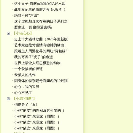
· 这个日子-前解放军军官忆述六四
· 战地女记者的血腥之夜-纪录片《
· 绝对不碰“六四”
· 这个虚拟却真实存在的日子系列之
· 歷史這一頁 翻得過去嗎?
【小猫心心】
· 史上十大猫咪歌曲（2026年更新版
· 艺术家往往对猫情有独钟的缘由1
· 跟着主人周游世界的网红“背包猫”
· 我的寄养子“虎子”的命运
· 世界上最让人细思极恐的动物
· 一个爱猫者的猝逝
· 爱猫人的杰作
· 因身体的特别记号而闻名的10只猫
· 心心，我的宝贝
· 心心不见了
【小鸡“俏皮”】
· 俏皮走了（五）
· 小鸡“俏皮” 的性别及其引发的（
· 小鸡“俏皮” 来我家（附图） (
· 小鸡“俏皮” 来我家（附图） (
· 小鸡“俏皮” 来我家（附图） (