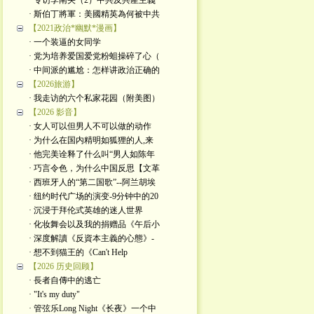
· 专访李南央（2）中共及共產主義
· 斯伯丁將軍：美國精英為何被中共
【2021政治*幽默*漫画】
· 一个装逼的女同学
· 党为培养爱国爱党粉蛆操碎了心（
· 中间派的尴尬：怎样讲政治正确的
【2026旅游】
· 我走访的六个私家花园（附美图）
【2026 影音】
· 女人可以但男人不可以做的动作
· 为什么在国内精明如狐狸的人,来
· 他完美诠释了什么叫“男人如陈年
· 巧言令色，为什么中国反思【文革
· 西班牙人的“第二国歌”--阿兰胡埃
· 纽约时代广场的演变-9分钟中的20
· 沉浸于拜伦式英雄的迷人世界
· 化妆舞会以及我的捐赠品《午后小
· 深度解讀《反資本主義的心態》-
· 想不到猫王的《Can't Help
【2026 历史回顾】
· 長者自傳中的逃亡
· "It's my duty"
· 管弦乐Long Night《长夜》一个中