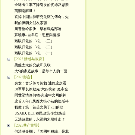
· 全球出生率下降引发的忧虑及思索
· 萬潤南辭世！
· 哀悼中国法律研究先驱的傳奇，先
· 我的伊朗女朋友索丽
· 川普整哈肅佛，早有戰略部署
· 蘇曉康- 自卑症：思想與情感
· 難以归化的「根」（三）
· 難以归化的「根」（二）
· 難以归化的「根」（一）
【2025 情感与教育】
· 柔丝太太的变故和失联
· 大S的家庭故事，是每个人的一面
【2025影音】
· 突发：音乐传奇鲍勃·迪伦这次震
· 38军军长徐勤先“六四抗命”庭审全
· 問世堅情為何物-火遍中文网的神
· 这首80年代风靡大街小巷的迪斯科
· 我做了第一首英文关于731的歌
· USAID, DEI, 移民政策-实战练英
· 无法超越的，永远的朱丽叶走了
【2025共产黄昏】
· 何清漣專欄：「美國斬殺線」是北