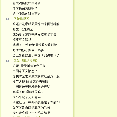
· 有关鸡蛋的中国逻辑
· 如何挽留英脱欧？
· 这个脱欧的讲法更逗
【政治幽默2】
· 给还在选举结果震惊中未回过神的
· 妙文- 老之将至
· 成为妻子梦想中的女权主义丈夫
· 搞笑英文课堂
· 嘿嘿！ 中央政治局常委会议讨论
· 月冰的核心要素：鹅步
· 全世界都起源于中国？我兴奋坏了
【政治*幽默*漫画】
· 乐死- 看看川普这父子俩
· 中国今天又愤怒了
· 苏联对全世界最大的贡献是万千黑
· 疫苗之殇-触目惊心的海报
· 中国逼迫美国发表联合声明
· 真逗！你后悔移民吗？
· 周小平是个无知青年
· 研究证明：中共确实是婊子养的ZT
· 如何鉴别自己是真正的毛粉
· 发小请客碰上一个毛左结果...