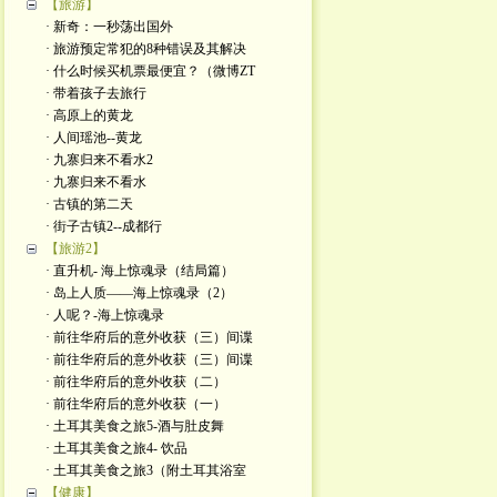
【旅游】
· 新奇：一秒荡出国外
· 旅游预定常犯的8种错误及其解决
· 什么时候买机票最便宜？（微博ZT
· 带着孩子去旅行
· 高原上的黄龙
· 人间瑶池--黄龙
· 九寨归来不看水2
· 九寨归来不看水
· 古镇的第二天
· 街子古镇2--成都行
【旅游2】
· 直升机- 海上惊魂录（结局篇）
· 岛上人质——海上惊魂录（2）
· 人呢？-海上惊魂录
· 前往华府后的意外收获（三）间谍
· 前往华府后的意外收获（三）间谍
· 前往华府后的意外收获（二）
· 前往华府后的意外收获（一）
· 土耳其美食之旅5-酒与肚皮舞
· 土耳其美食之旅4- 饮品
· 土耳其美食之旅3（附土耳其浴室
【健康】