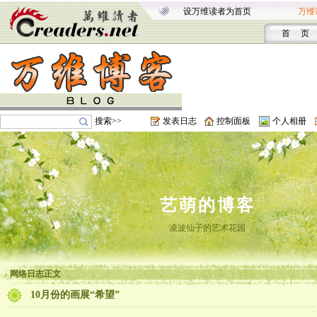
设万维读者为首页
万维
首 页
搜索>>
发表日志
控制面板
个人相册
艺萌的博客
凌波仙子的艺术花园
网络日志正文
10月份的画展“希望”