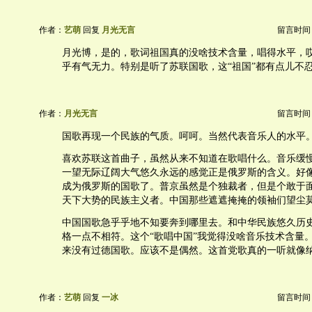
作者：
艺萌
回复
月光无言
留言时间：20
月光博，是的，歌词祖国真的没啥技术含量，唱得水平，
乎有气无力。特别是听了苏联国歌，这“祖国”都有点儿不
作者：
月光无言
留言时间：20
国歌再现一个民族的气质。呵呵。当然代表音乐人的水平
喜欢苏联这首曲子，虽然从来不知道在歌唱什么。音乐缓
一望无际辽阔大气悠久永远的感觉正是俄罗斯的含义。好
成为俄罗斯的国歌了。普京虽然是个独裁者，但是个敢于
天下大势的民族主义者。中国那些遮遮掩掩的领袖们望尘
中国国歌急乎乎地不知要奔到哪里去。和中华民族悠久历
格一点不相符。这个“歌唱中国”我觉得没啥音乐技术含量
来没有过德国歌。应该不是偶然。这首党歌真的一听就像
作者：
艺萌
回复
一冰
留言时间：20