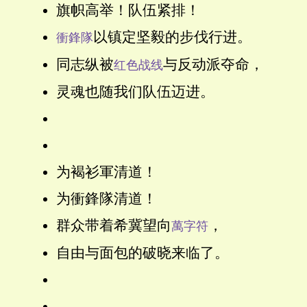
旗帜高举！队伍紧排！
以镇定坚毅的步伐行进。
衝鋒隊
同志纵被
与反动派夺命，
红色战线
灵魂也随我们队伍迈进。
为褐衫軍清道！
为衝鋒隊清道！
群众带着希冀望向
，
萬字符
自由与面包的破晓来临了。