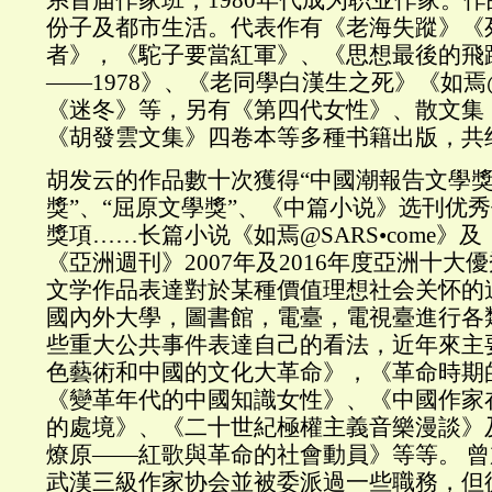
份子及都市生活。代表作有《老海失蹤》《
者》，《駝子要當紅軍》、《思想最後的飛躍
——1978》、《老同學白漢生之死》《如焉@S
《迷冬》等，另有《第四代女性》、散文集
《胡發雲文集》四卷本等多種书籍出版，共
胡发云的作品數十次獲得“中國潮報告文學獎
獎”、“屈原文學獎”、《中篇小说》选刊优
獎項……长篇小说《如焉@SARS•come》
《亞洲週刊》2007年及2016年度亞洲十大
文学作品表達對於某種價值理想社会关怀的
國內外大學，圖書館，電臺，電視臺進行各
些重大公共事件表達自己的看法，近年來主
色藝術和中國的文化大革命》，《革命時期
《變革年代的中國知識女性》、《中國作家
的處境》、《二十世紀極權主義音樂漫談》
燎原——紅歌與革命的社會動員》等等。 
武漢三級作家协会並被委派過一些職務，但從