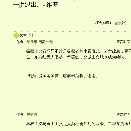
一併退出。- 维基
浏览(3391)
(17)
文章评论
作者：
毕汝谐
回复
一冰
留言时间：20
极权主义音乐只不过是极权者的小跟班儿。人亡政息，更
亡，东方红无人唱起；华罢黜，交城山交城水成为绝响。
很想在贵园地留言，请解封为盼。谢谢。
作者：
特有理
留言时间：20
集权主义与自由主义是人类社会活动的两极。二级互为推