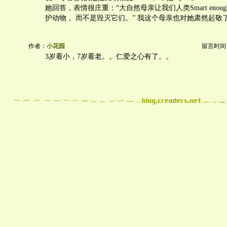
她回答，表情很庄重：“大自然母亲让我们人类Smart enou
护动物， 而不是毁灭它们。” 我这个母亲也对她肃然起敬
作者：
小花园
留言时间：20
3岁看小，7岁看老。。仁爱之心有了。。