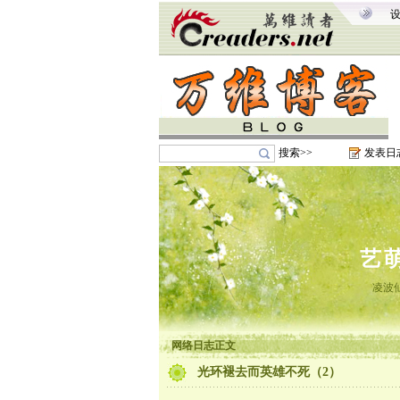
搜索>>
发表日
艺
凌波
网络日志正文
光环褪去而英雄不死（2）