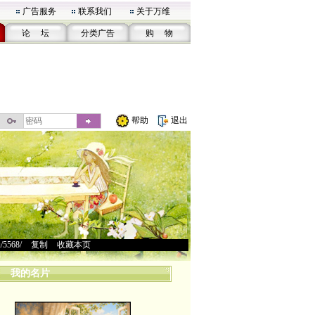
广告服务
联系我们
关于万维
论 坛
分类广告
购 物
帮助
退出
u/5568/
>
复制
>
收藏本页
我的名片