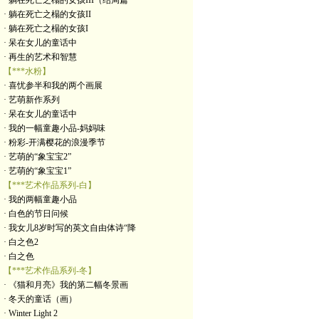
· 躺在死亡之榻的女孩III（结局篇
· 躺在死亡之榻的女孩II
· 躺在死亡之榻的女孩I
· 呆在女儿的童话中
· 再生的艺术和智慧
【***水粉】
· 喜忧参半和我的两个画展
· 艺萌新作系列
· 呆在女儿的童话中
· 我的一幅童趣小品-妈妈味
· 粉彩-开满樱花的浪漫季节
· 艺萌的“象宝宝2”
· 艺萌的“象宝宝1”
【***艺术作品系列-白】
· 我的两幅童趣小品
· 白色的节日问候
· 我女儿8岁时写的英文自由体诗“降
· 白之色2
· 白之色
【***艺术作品系列-冬】
· 《猫和月亮》我的第二幅冬景画
· 冬天的童话（画）
· Winter Light 2