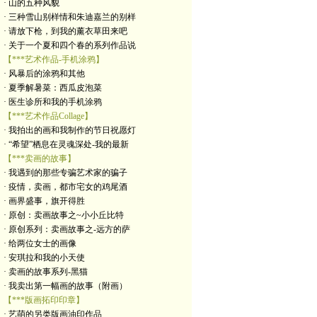
· 山的五种风貌
· 三种雪山别样情和朱迪嘉兰的别样
· 请放下枪，到我的薰衣草田来吧
· 关于一个夏和四个春的系列作品说
【***艺术作品-手机涂鸦】
· 风暴后的涂鸦和其他
· 夏季解暑菜：西瓜皮泡菜
· 医生诊所和我的手机涂鸦
【***艺术作品Collage】
· 我拍出的画和我制作的节日祝愿灯
· “希望”栖息在灵魂深处-我的最新
【***卖画的故事】
· 我遇到的那些专骗艺术家的骗子
· 疫情，卖画，都市宅女的鸡尾酒
· 画界盛事，旗开得胜
· 原创：卖画故事之~小小丘比特
· 原创系列：卖画故事之-远方的萨
· 给两位女士的画像
· 安琪拉和我的小天使
· 卖画的故事系列-黑猫
· 我卖出第一幅画的故事（附画）
【***版画拓印印章】
· 艺萌的另类版画油印作品