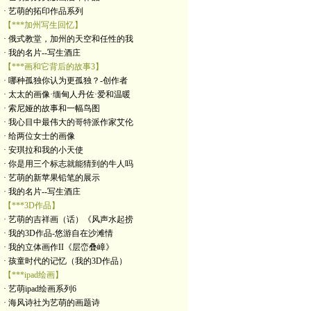
· 艺萌的拓印作品系列
【***加州写生回忆】
· 俄式教堂，加州的天空和任性的我
· 我的名片--写生酒庄
【***画和它背后的故事3】
· 哪种孤独你认为更孤独？-创作者
· 太太的画像·缅甸人丹佐·爱和温暖
· 索尼娅的故事和一幅鸟图
· 我心目中最伟大的哥特派作家艾伦
· 给两位女士的画像
· 安琪拉和我的小天使
· 你是用三个标志就能猜到的牛人吗
· 艺萌的新苹果铅笔的展示
· 我的名片--写生酒庄
【***3D作品】
· 艺萌的吉祥画（话）《风声水起捞
· 我的3D作品-悠游自在沙滩情
· 我的立体画作II《层峦叠嶂》
· 孩童时代的记忆（我的3D作品）
【***ipad绘画】
· 艺萌ipad绘画系列6
· 海风诗社为艺萌的画题诗