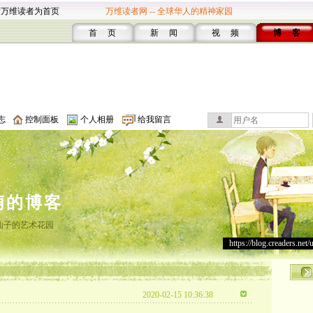
设万维读者为首页
万维读者网 -- 全球华人的精神家园
首 页
新 闻
视 频
博 客
志
控制面板
个人相册
给我留言
萌的博客
仙子的艺术花园
https://blog.creaders.net/
2020-02-15 10:36:38