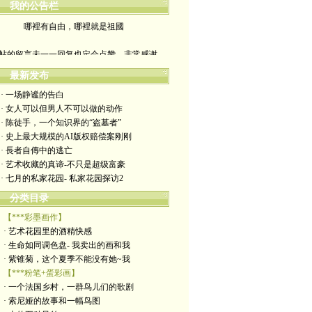
我的公告栏
哪裡有自由，哪裡就是祖國
帖的留言未一一回复也定会点赞。非常感谢
yimengling53@yahoo.com
最新发布
· 一场静谧的告白
有意收藏者请私信我，感谢一贯支持
· 女人可以但男人不可以做的动作
· 陈徒手，一个知识界的“盗墓者”
政治转载不一定代表本人意见
· 史上最大规模的AI版权赔偿案刚刚
· 長者自傳中的逃亡
艺术博客：https://yimengl.blog
· 艺术收藏的真谛-不只是超级富豪
· 七月的私家花园- 私家花园探访2
目录中标注星号的为本人艺术原创
分类目录
【***彩墨画作】
· 艺术花园里的酒精快感
· 生命如同调色盘- 我卖出的画和我
· 紫锥菊，这个夏季不能没有她~我
【***粉笔+蛋彩画】
· 一个法国乡村，一群鸟儿们的歌剧
· 索尼娅的故事和一幅鸟图