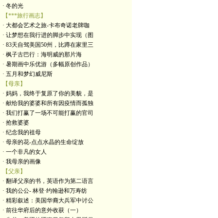
· 冬的光
【***旅行画志】
· 大都会艺术之旅-卡布奇诺老牌咖
· 让梦想在我行进的脚步中实现（图
· 83天自驾美国50州，比蹲在家里三
· 枫子古巴行：海明威的那片海
· 暑期画中乐优游（多幅原创作品）
· 五月和梦幻威尼斯
【母亲】
· 妈妈，我终于复原了你的美貌，是
· 献给我的婆婆和所有因疫情而孤独
· 我们打赢了一场不可能打赢的官司
· 抢救婆婆
· 纪念我的祖母
· 母亲的花-点点水晶的生命绽放
· 一个非凡的女人
· 我母亲的画像
【父亲】
· 翻译父亲的书，英语作为第二语言
· 我的公公- 林登·约翰逊和万寿纺
· 精彩叙述：美国华裔大兵军中讨公
· 前往华府后的意外收获（一）