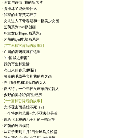
· 画意与诗情- 我的新名片
· 脚摔坏了能做些什么
· 我家的山茱萸花开了
· 女儿进入了青春期和一幅美少女图
· 艺萌系列ipad原创画
· 珠宝女孩和ipad画系列2
· 艺萌的ipad电脑画系列
【***画和它背后的故事2】
· 亡国的密码就藏在这里
· “中国城之橱窗”
· 我的写生和鹭鸶
· 滴出来的春天(两幅）
· 珍贵的毛线手套和我的春之画
· 养了6条狗和18头猫的女人
· 夏洛特，一个年轻女画家的短暂人
· 乡野的美-我的写生经历
【***画和它背后的故事】
· 光环褪去而英雄不死（2）
· 一个特别的艺展~光环褪去但是英
· 送给《上校的儿子》的一幅写生
· 艺萌的碎纸模特
· 从豆子田到11月2日全球马拉松盛