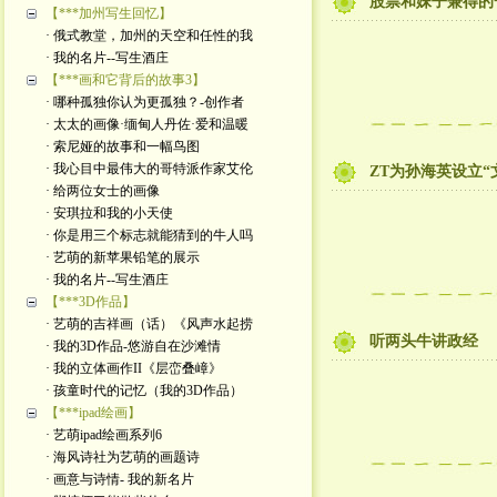
股票和妹子兼得的
【***加州写生回忆】
· 俄式教堂，加州的天空和任性的我
· 我的名片--写生酒庄
【***画和它背后的故事3】
· 哪种孤独你认为更孤独？-创作者
· 太太的画像·缅甸人丹佐·爱和温暖
· 索尼娅的故事和一幅鸟图
· 我心目中最伟大的哥特派作家艾伦
ZT为孙海英设立“
· 给两位女士的画像
· 安琪拉和我的小天使
· 你是用三个标志就能猜到的牛人吗
· 艺萌的新苹果铅笔的展示
· 我的名片--写生酒庄
【***3D作品】
· 艺萌的吉祥画（话）《风声水起捞
听两头牛讲政经
· 我的3D作品-悠游自在沙滩情
· 我的立体画作II《层峦叠嶂》
· 孩童时代的记忆（我的3D作品）
【***ipad绘画】
· 艺萌ipad绘画系列6
· 海风诗社为艺萌的画题诗
· 画意与诗情- 我的新名片