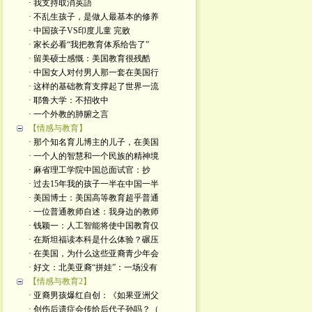
· 我支持取消英語
· 不乱生孩子，是做人最基本的修养
· 中国孩子VS印度儿童 完败
· 家长必看“我把教育体系给告了”
· 留美硕士感慨：美国教育很残酷
· 中国女人对付男人那一套在美国行
· 这样的基础教育支撑起了世界一流
· 耶鲁大学：不招收中
· 一个外教的肺腑之言
【情感与教育】
· 那个知名育儿博主的儿子，在美国
· 一个人的智慧和一个民族的精神境
· 麻省理工学院中国总面试官：抄
· 过去15年我的孩子一半在中国一半
· 美国博士：美国高等教育超乎普通
· 一位普通教师自述：我身边的教师
· 钱颖一：人工智能将使中国教育仅
· 在斯坦福读本科是什么体验？碾压
· 在美国，为什么这些亚裔青少年会
· 好文：北美亚裔“拼娃”：一场没有
【情感与教育2】
· 亚裔男孩爆红自创：《如果亚洲父
· 创伤后遗症会传给后代子孙吗？（