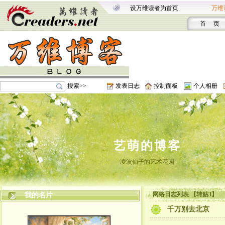
设万维读者为首页
万维
首 页
搜索>>
发表日志
控制面板
个人相册
艺萌的博客
凌波仙子的艺术花园
网络日志列表 【转贴3】
我的名片
千万别去北京