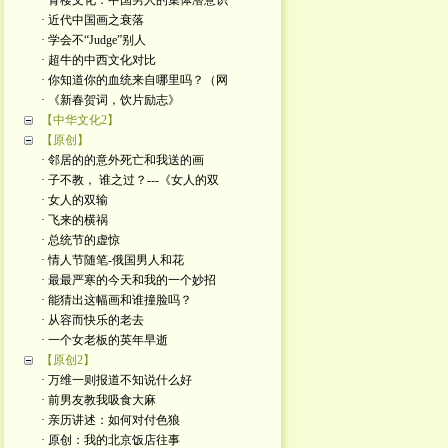
· 青楼文化：中国男人的集体潜意识
· 近代中国画之衰落
· 学会不“Judge”别人
· 超牛的中西文化对比
· 你知道你的血统来自哪里吗？（网
· 《新春贺词，饮片励志》
【中华文化2】
【原创】
· 邻居的的意外死亡和我送的画
· 子不教， 谁之过？---《女人的双
· 女人的双输
· 飞来的横祸
· 总统节的虚惊
· 情人节随笔-俄国男人和花
· 最最严寒的今天和我的一个妙招
· 能猜出这幅画和谁撞脸吗？
· 从容而快乐的老去
· 一个女老板的英年早逝
【原创2】
· 万维一则报道不知说什么好
· 前男友教我吸食大麻
· 亲历讲述：如何对付色狼
· 原创：我的北京饭店往事