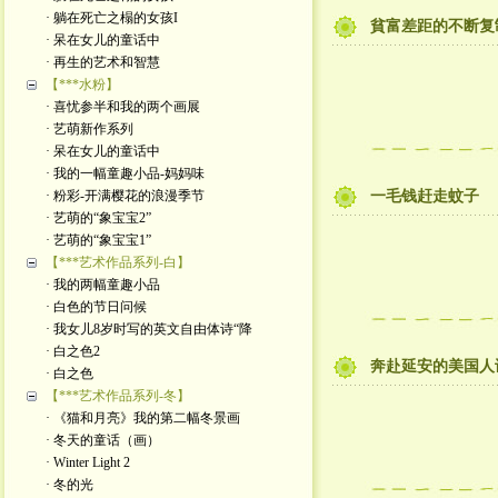
· 躺在死亡之榻的女孩I
貧富差距的不断复
· 呆在女儿的童话中
· 再生的艺术和智慧
【***水粉】
· 喜忧参半和我的两个画展
· 艺萌新作系列
· 呆在女儿的童话中
· 我的一幅童趣小品-妈妈味
· 粉彩-开满樱花的浪漫季节
一毛钱赶走蚊子
· 艺萌的“象宝宝2”
· 艺萌的“象宝宝1”
【***艺术作品系列-白】
· 我的两幅童趣小品
· 白色的节日问候
· 我女儿8岁时写的英文自由体诗“降
· 白之色2
奔赴延安的美国人
· 白之色
【***艺术作品系列-冬】
· 《猫和月亮》我的第二幅冬景画
· 冬天的童话（画）
· Winter Light 2
· 冬的光