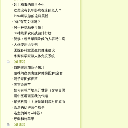
· 妙！梅毒的前世今生
· 欧美没有长年卧病在床的老人？
· Pizza可以做的这样震撼
· “鲜”有英文词吗？
· 另一种味精更可怕！
· 50种蔬果农药残留排行榜
· 警惕：經常單獨吃飯的人容易生病
· 人体使用说明书
· 医院各科室医生的健康建议
· 华裔科学家谈人体免疫系统
【健康2】
· 自制健康加应子果汁
· 腰椎间盘突出症保健操图解(全套
· 混子哥图解疫苗
· 老雷说疫苗
· 如何有尊严地离开世界（含珍贵照
· 看中医看西医我的气喘
· 爆笑科普！！屠呦呦到底对疟原虫
· 给屠奶奶讲两个故事
· 浴室的神奇--神器！
· 牙套和烤苹果
【健康3】