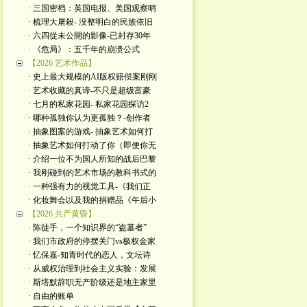
· 三国密档：英国电报、美国观察哨
· 梳理大屠殺- 没整明白的民族依旧
· 六四從未公開的影像-已封存30年
· 《危局》：五千年的崩溃公式
【2026 艺术作品】
· 史上最大规模的AI版权赔偿案刚刚
· 艺术收藏的真谛-不只是超级富豪
· 七月的私家花园- 私家花园探访2
· 哪种孤独你认为更孤独？-创作者
· 抽象图案的游戏- 抽象艺术如何打
· 抽象艺术如何打动了你（即便你无
· 介绍一位不为国人所知的战后巴黎
· 我刚碰到的艺术市场的教科书式的
· 一种强有力的视觉工具-《我们正
· 化妆舞会以及我的捐赠品《午后小
【2026 共产黄昏】
· 陈徒手，一个知识界的“盗墓者”
· 我们市政府的停摆关门vs极权金家
· 忆保嘉-知青时代的恋人，文坛诗
· 从威权治理到社会主义实验：发展
· 斯塔默辞职无产阶级还是地主家里
· 自由的账单