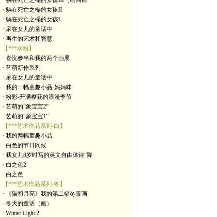
· 躺在死亡之榻的女孩III（结局篇
· 躺在死亡之榻的女孩II
· 躺在死亡之榻的女孩I
· 呆在女儿的童话中
· 再生的艺术和智慧
【***水粉】
· 喜忧参半和我的两个画展
· 艺萌新作系列
· 呆在女儿的童话中
· 我的一幅童趣小品-妈妈味
· 粉彩-开满樱花的浪漫季节
· 艺萌的“象宝宝2”
· 艺萌的“象宝宝1”
【***艺术作品系列-白】
· 我的两幅童趣小品
· 白色的节日问候
· 我女儿8岁时写的英文自由体诗“降
· 白之色2
· 白之色
【***艺术作品系列-冬】
· 《猫和月亮》我的第二幅冬景画
· 冬天的童话（画）
· Winter Light 2