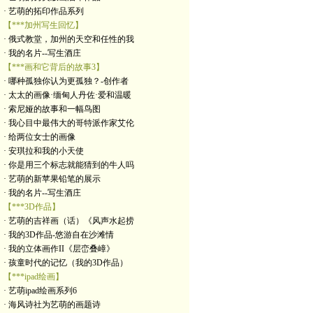
· 艺萌的拓印作品系列
【***加州写生回忆】
· 俄式教堂，加州的天空和任性的我
· 我的名片--写生酒庄
【***画和它背后的故事3】
· 哪种孤独你认为更孤独？-创作者
· 太太的画像·缅甸人丹佐·爱和温暖
· 索尼娅的故事和一幅鸟图
· 我心目中最伟大的哥特派作家艾伦
· 给两位女士的画像
· 安琪拉和我的小天使
· 你是用三个标志就能猜到的牛人吗
· 艺萌的新苹果铅笔的展示
· 我的名片--写生酒庄
【***3D作品】
· 艺萌的吉祥画（话）《风声水起捞
· 我的3D作品-悠游自在沙滩情
· 我的立体画作II《层峦叠嶂》
· 孩童时代的记忆（我的3D作品）
【***ipad绘画】
· 艺萌ipad绘画系列6
· 海风诗社为艺萌的画题诗