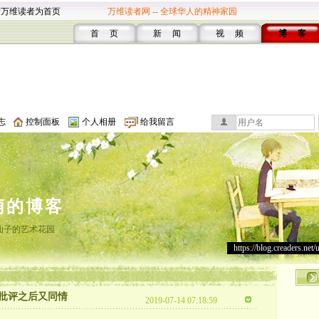
设万维读者为首页
万维读者网 -- 全球华人的精神家园
首 页
新 闻
视 频
博 客
志
控制面板
个人相册
给我留言
萌的博客
仙子的艺术花园
https://blog.creaders.net/
批评之后又同情
2019-07-14 07:18:59