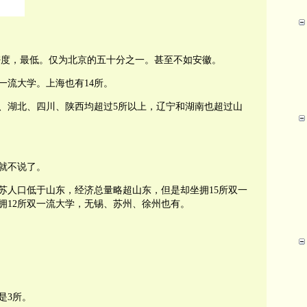
密度，最低。仅为北京的五十分之一。甚至不如安徽。
一流大学。上海也有
14
所。
、湖北、四川、陕西均超过
5
所以上，辽宁和湖南也超过山
就不说了。
苏人口低于山东，经济总量略超山东，但是却坐拥
15
所双一
拥
12
所双一流大学，无锡、苏州、徐州也有。
是
3
所。