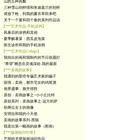
· 山的五种风貌
· 三种雪山别样情和朱迪嘉兰的别样
· 请放下枪，到我的薰衣草田来吧
· 关于一个夏和四个春的系列作品说
【***艺术作品-手机涂鸦】
· 风暴后的涂鸦和其他
· 夏季解暑菜：西瓜皮泡菜
· 医生诊所和我的手机涂鸦
【***艺术作品Collage】
· 我拍出的画和我制作的节日祝愿灯
· “希望”栖息在灵魂深处-我的最新
【***卖画的故事】
· 我遇到的那些专骗艺术家的骗子
· 疫情，卖画，都市宅女的鸡尾酒
· 画界盛事，旗开得胜
· 原创：卖画故事之~小小丘比特
· 原创系列：卖画故事之-远方的萨
· 给两位女士的画像
· 安琪拉和我的小天使
· 卖画的故事系列-黑猫
· 我卖出第一幅画的故事（附画）
【***版画拓印印章】
· 艺萌的另类版画油印作品