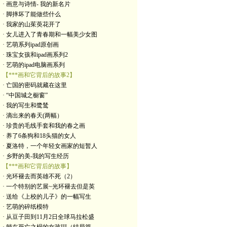
· 画意与诗情- 我的新名片
· 脚摔坏了能做些什么
· 我家的山茱萸花开了
· 女儿进入了青春期和一幅美少女图
· 艺萌系列ipad原创画
· 珠宝女孩和ipad画系列2
· 艺萌的ipad电脑画系列
【***画和它背后的故事2】
· 亡国的密码就藏在这里
· “中国城之橱窗”
· 我的写生和鹭鸶
· 滴出来的春天(两幅）
· 珍贵的毛线手套和我的春之画
· 养了6条狗和18头猫的女人
· 夏洛特，一个年轻女画家的短暂人
· 乡野的美-我的写生经历
【***画和它背后的故事】
· 光环褪去而英雄不死（2）
· 一个特别的艺展~光环褪去但是英
· 送给《上校的儿子》的一幅写生
· 艺萌的碎纸模特
· 从豆子田到11月2日全球马拉松盛