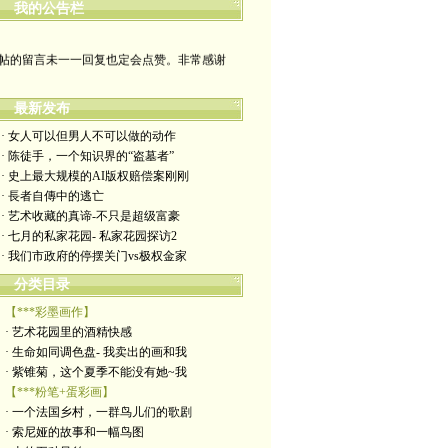
我的公告栏
哪裡有自由，哪裡就是祖國
帖的留言未一一回复也定会点赞。非常感谢
yimengling53@yahoo.com
最新发布
有意收藏者请私信我，感谢一贯支持
· 女人可以但男人不可以做的动作
· 陈徒手，一个知识界的“盗墓者”
政治转载不一定代表本人意见
· 史上最大规模的AI版权赔偿案刚刚
· 長者自傳中的逃亡
艺术博客：https://yimengl.blog
· 艺术收藏的真谛-不只是超级富豪
· 七月的私家花园- 私家花园探访2
目录中标注星号的为本人艺术原创
· 我们市政府的停摆关门vs极权金家
分类目录
【***彩墨画作】
· 艺术花园里的酒精快感
· 生命如同调色盘- 我卖出的画和我
· 紫锥菊，这个夏季不能没有她~我
【***粉笔+蛋彩画】
· 一个法国乡村，一群鸟儿们的歌剧
· 索尼娅的故事和一幅鸟图