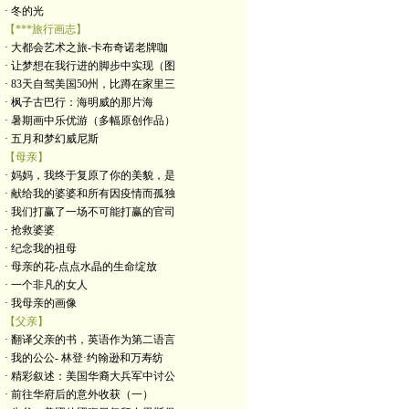
· 冬的光
【***旅行画志】
· 大都会艺术之旅-卡布奇诺老牌咖
· 让梦想在我行进的脚步中实现（图
· 83天自驾美国50州，比蹲在家里三
· 枫子古巴行：海明威的那片海
· 暑期画中乐优游（多幅原创作品）
· 五月和梦幻威尼斯
【母亲】
· 妈妈，我终于复原了你的美貌，是
· 献给我的婆婆和所有因疫情而孤独
· 我们打赢了一场不可能打赢的官司
· 抢救婆婆
· 纪念我的祖母
· 母亲的花-点点水晶的生命绽放
· 一个非凡的女人
· 我母亲的画像
【父亲】
· 翻译父亲的书，英语作为第二语言
· 我的公公- 林登·约翰逊和万寿纺
· 精彩叙述：美国华裔大兵军中讨公
· 前往华府后的意外收获（一）