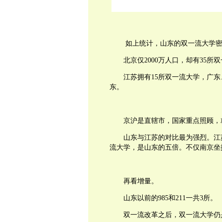
如上统计，山东的双一流大学
北京仅
2000
万人口，却有
35
所双
江苏拥有
15
所双一流大学，广东
东。
京沪是直辖市，国家重点照顾，
山东与江苏的对比最为强烈。江
流大学，是山东的五倍。不仅南京坐
再看增量。
山东以前的
985
和
211
一共
3
所。
双一流改革之后，双一流大学仍