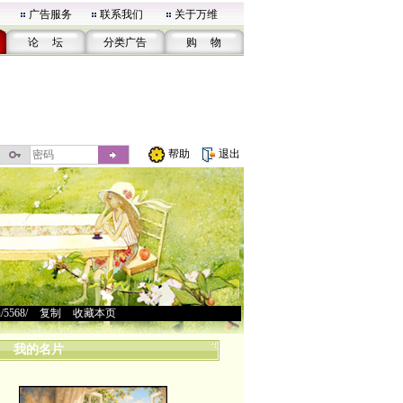
广告服务
联系我们
关于万维
论 坛
分类广告
购 物
帮助
退出
u/5568/
>
复制
>
收藏本页
我的名片