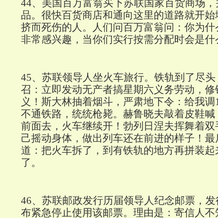
44
、美国百万富翁买下苏联国家百货商场，
品。很快百货商店和通向这里的道路就开始
挤而死伤的人。人们问百万富翁问：你为什
非常感兴趣，当你们实行按需分配时会是什
45
、苏联领导人坐火车旅行。铁轨到了尽头
召：立即发动无产者搞星期六义务劳动，修
义！斯大林抽着烟斗，严肃地下令：给我调
不通铁路，统统枪毙。赫鲁晓夫敲着皮鞋喊
前面去，火车继续开！勃列日涅夫挥舞着双
己摇动身体，做出列车还在前进的样子！最
道：把火车拆了，到有铁轨的地方再拼装起
了。
46
、苏联邮政发行历届领导人纪念邮票，发
布紧急停止使用该邮票。理由是：寄信人不