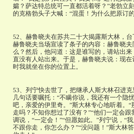
孀？萨达特总统可一直都活着呀？”老勃立
的克格勃头子大喊：“混蛋！为什么把原订的
52
、赫鲁晓夫在苏共二十大揭露斯大林，台
赫鲁晓夫当场宣读了条子的内容：赫鲁晓夫
么？然后，他问道：这是谁写的，请站出来
直没有人站出来。于是，赫鲁晓夫说：现在
时我就坐在你的位置上。
53
、列宁快去世了，把继承人斯大林召进克
几句话要嘱托：“不瞒你说，我还有一个隐忧
吧，亲爱的伊里奇。”斯大林专心地听着。“
走吗？不知你想过了没有？”“他们一定会跟
调说，“一定会！”“但愿如此。”列宁说，“
不跟你走，你怎么办？”“没问题！”斯大林