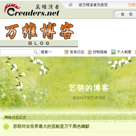
设万维读者为首页
万维
首 页
搜索>>
发表日志
控制面板
个人相册
艺萌的博客
凌波仙子的艺术花园
网络日志正文
苏联对全世界最大的贡献是万千黑色幽默