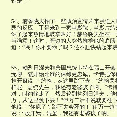
你走！”
54
、赫鲁晓夫拍了一些政治宣传片来强迫人
民的反应，于是来到一家电影院，当影片结
站了起来热情地鼓掌叫好！赫鲁晓夫坐在一
当满意！这时，旁边的人突然推推他的肩膀
道：“喂！你不要命了吗？还不赶快站起来鼓
55
、勃列日涅夫和美国总统卡特在瑞士开会
无聊，就开始比谁的保镖更忠诚。卡特把保
推开窗说：“约翰，从这里跳下去！”约翰哭
样呢，总统先生，我还有老婆孩子吶。”卡
对，叫约翰走了。然后轮到勃列日涅夫，他
万，从这里跳下去！”伊万二话不说就要往
他说：“你疯了？跳下去会死的！”伊万一边
说：“放开我，混蛋，我还有老婆孩子吶。”