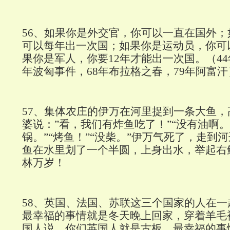
56
、如果你是外交官，你可以一直在国外；
可以每年出一次国；如果你是运动员，你可
果你是军人，你要
12
年才能出一次国。（
44
年波匈事件，
68
年布拉格之春，
79
年阿富汗
57
、集体农庄的伊万在河里捉到一条大鱼，
婆说：”看，我们有炸鱼吃了！”“没有油啊。”
锅。”“烤鱼！”“没柴。”伊万气死了，走到
鱼在水里划了一个半圆，上身出水，举起右
林万岁！
58
、英国、法国、苏联这三个国家的人在一
最幸福的事情就是冬天晚上回家，穿着羊毛
国人说，你们英国人就是古板，最幸福的事