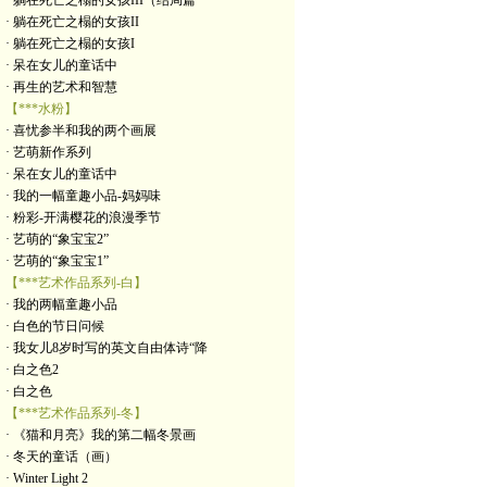
· 躺在死亡之榻的女孩III（结局篇
· 躺在死亡之榻的女孩II
· 躺在死亡之榻的女孩I
· 呆在女儿的童话中
· 再生的艺术和智慧
【***水粉】
· 喜忧参半和我的两个画展
· 艺萌新作系列
· 呆在女儿的童话中
· 我的一幅童趣小品-妈妈味
· 粉彩-开满樱花的浪漫季节
· 艺萌的“象宝宝2”
· 艺萌的“象宝宝1”
【***艺术作品系列-白】
· 我的两幅童趣小品
· 白色的节日问候
· 我女儿8岁时写的英文自由体诗“降
· 白之色2
· 白之色
【***艺术作品系列-冬】
· 《猫和月亮》我的第二幅冬景画
· 冬天的童话（画）
· Winter Light 2