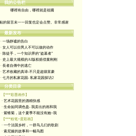
我的公告栏
哪裡有自由，哪裡就是祖國
帖的留言未一一回复也定会点赞。非常感谢
yimengling53@yahoo.com
最新发布
· 一场静谧的告白
有意收藏者请私信我，感谢一贯支持
· 女人可以但男人不可以做的动作
· 陈徒手，一个知识界的“盗墓者”
政治转载不一定代表本人意见
· 史上最大规模的AI版权赔偿案刚刚
· 長者自傳中的逃亡
艺术博客：https://yimengl.blog
· 艺术收藏的真谛-不只是超级富豪
· 七月的私家花园- 私家花园探访2
目录中标注星号的为本人艺术原创
分类目录
【***彩墨画作】
· 艺术花园里的酒精快感
· 生命如同调色盘- 我卖出的画和我
· 紫锥菊，这个夏季不能没有她~我
【***粉笔+蛋彩画】
· 一个法国乡村，一群鸟儿们的歌剧
· 索尼娅的故事和一幅鸟图