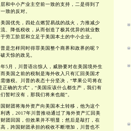
阶层和中小产业主空前一致的支持，二是得到了
前一致的反对。
倡美国优先，四处点燃贸易战的战火，力推减少
回流、降低税收，从而创造了极其优异的就业数
利于劳工阶层和立足于美国本土的中小企业。
川普是怎样同时得罪美国整个商界和政界的呢？
石破天惊的政见。
年5月，川普语出惊人，威胁要对在美国境外生
，而美国之前的税制是海外收入只有汇回美国才
需缴税。川普的表态十分坚决，“苹果公司将在
才是正确的方式”，“美国应该什么都生产，我们有
们暂时没有，那我们将来也能”。
跨国财团将海外资产向美国本土转移，他为这个
利诱，2017年川普推动通过了海外资产汇回美
国财团回国，但效果并不明显；然后是敲打，在
提高，跨国财团承担的税收不断增加，川普也不