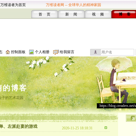
设万维读者为首页
万维读者网 -- 全球华人的精神家园
首 页
新 闻
视 频
博 客
志
控制面板
个人相册
给我留言
萌的博客
仙子的艺术花园
https://blog.creaders.net/
单、左派赴宴的游戏
2020-11-25 18:18:31