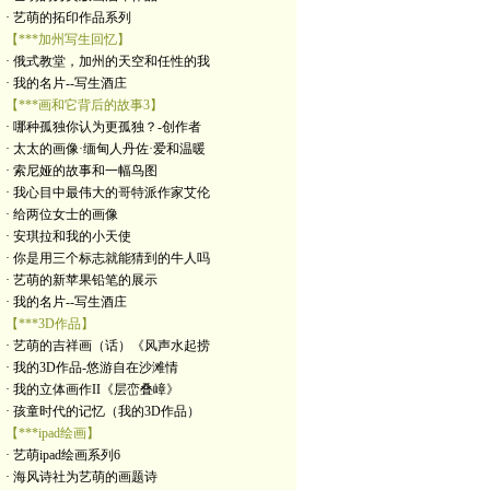
· 艺萌的拓印作品系列
【***加州写生回忆】
· 俄式教堂，加州的天空和任性的我
· 我的名片--写生酒庄
【***画和它背后的故事3】
· 哪种孤独你认为更孤独？-创作者
· 太太的画像·缅甸人丹佐·爱和温暖
· 索尼娅的故事和一幅鸟图
· 我心目中最伟大的哥特派作家艾伦
· 给两位女士的画像
· 安琪拉和我的小天使
· 你是用三个标志就能猜到的牛人吗
· 艺萌的新苹果铅笔的展示
· 我的名片--写生酒庄
【***3D作品】
· 艺萌的吉祥画（话）《风声水起捞
· 我的3D作品-悠游自在沙滩情
· 我的立体画作II《层峦叠嶂》
· 孩童时代的记忆（我的3D作品）
【***ipad绘画】
· 艺萌ipad绘画系列6
· 海风诗社为艺萌的画题诗