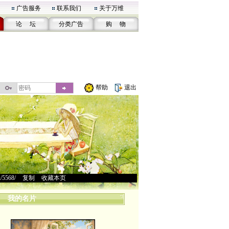
广告服务
联系我们
关于万维
论 坛
分类广告
购 物
帮助
退出
u/5568/
>
复制
>
收藏本页
我的名片