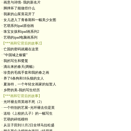
· 画意与诗情- 我的新名片
· 脚摔坏了能做些什么
· 我家的山茱萸花开了
· 女儿进入了青春期和一幅美少女图
· 艺萌系列ipad原创画
· 珠宝女孩和ipad画系列2
· 艺萌的ipad电脑画系列
【***画和它背后的故事2】
· 亡国的密码就藏在这里
· “中国城之橱窗”
· 我的写生和鹭鸶
· 滴出来的春天(两幅）
· 珍贵的毛线手套和我的春之画
· 养了6条狗和18头猫的女人
· 夏洛特，一个年轻女画家的短暂人
· 乡野的美-我的写生经历
【***画和它背后的故事】
· 光环褪去而英雄不死（2）
· 一个特别的艺展~光环褪去但是英
· 送给《上校的儿子》的一幅写生
· 艺萌的碎纸模特
· 从豆子田到11月2日全球马拉松盛