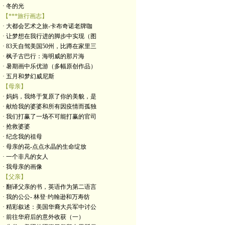
· 冬的光
【***旅行画志】
· 大都会艺术之旅-卡布奇诺老牌咖
· 让梦想在我行进的脚步中实现（图
· 83天自驾美国50州，比蹲在家里三
· 枫子古巴行：海明威的那片海
· 暑期画中乐优游（多幅原创作品）
· 五月和梦幻威尼斯
【母亲】
· 妈妈，我终于复原了你的美貌，是
· 献给我的婆婆和所有因疫情而孤独
· 我们打赢了一场不可能打赢的官司
· 抢救婆婆
· 纪念我的祖母
· 母亲的花-点点水晶的生命绽放
· 一个非凡的女人
· 我母亲的画像
【父亲】
· 翻译父亲的书，英语作为第二语言
· 我的公公- 林登·约翰逊和万寿纺
· 精彩叙述：美国华裔大兵军中讨公
· 前往华府后的意外收获（一）