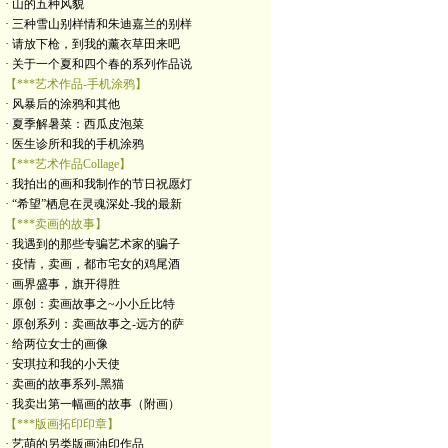
· 山的五种风貌
· 三种雪山别样情和朱迪嘉兰的别样
· 请放下枪，到我的薰衣草田来吧
· 关于一个夏和四个春的系列作品说
【***艺术作品-手机涂鸦】
· 风暴后的涂鸦和其他
· 夏季解暑菜：西瓜皮泡菜
· 医生诊所和我的手机涂鸦
【***艺术作品Collage】
· 我拍出的画和我制作的节日祝愿灯
· “希望”栖息在灵魂深处-我的最新
【***卖画的故事】
· 我遇到的那些专骗艺术家的骗子
· 疫情，卖画，都市宅女的鸡尾酒
· 画界盛事，旗开得胜
· 原创：卖画故事之~小小丘比特
· 原创系列：卖画故事之-远方的萨
· 给两位女士的画像
· 安琪拉和我的小天使
· 卖画的故事系列-黑猫
· 我卖出第一幅画的故事（附画）
【***版画拓印印章】
· 艺萌的另类版画油印作品