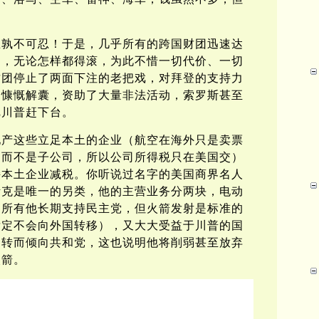
忍孰不可忍！于是，几乎所有的跨国财团迅速达
台，无论怎样都得滚，为此不惜一切代价、一切
财团停止了两面下注的老把戏，对拜登的支持力
纷慷慨解囊，资助了大量非法活动，索罗斯甚至
把川普赶下台。
地产这些立足本土的企业（航空在海外只是卖票
司而不是子公司，所以公司所得税只在美国交）
持本土企业减税。你听说过名字的美国商界名人
斯克是唯一的另类，他的主营业务分两块，电动
，所有他长期支持民主党，但火箭发射是标准的
肯定不会向外国转移），又大大受益于川普的国
近转而倾向共和党，这也说明他将削弱甚至放弃
火箭。